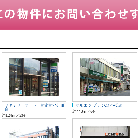
ファミリーマート 新宿新小川町
マルエツ プチ 水道小桜店
店
約443m／6分
約124m／2分