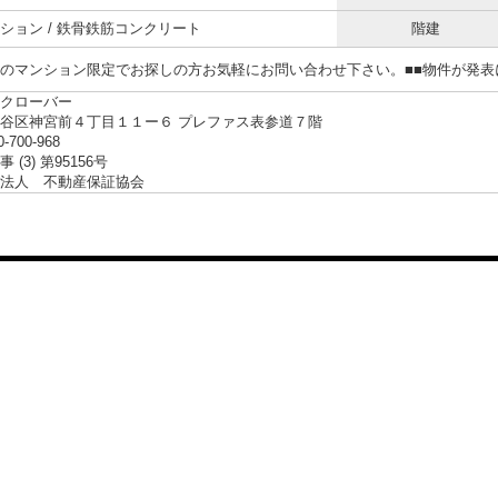
ション / 鉄骨鉄筋コンクリート
階建
らのマンション限定でお探しの方お気軽にお問い合わせ下さい。■■物件が発
クローバー
谷区神宮前４丁目１１ー６ プレファス表参道７階
0-700-968
 (3) 第95156号
法人 不動産保証協会