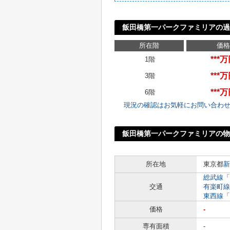
飯田橋第一パークファミリアの過
所在階
価格
***
1階
***
3階
***
6階
現況の確認はお気軽にお問い合わ
飯田橋第一パークファミリアの物
所在地
東京都
新
総武線
「
交通
有楽町線
東西線
「
価格
-
専有面積
-