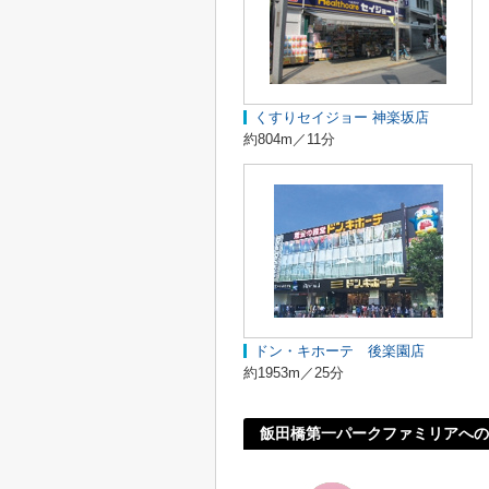
くすりセイジョー 神楽坂店
約804m／11分
ドン・キホーテ 後楽園店
約1953m／25分
飯田橋第一パークファミリアへの