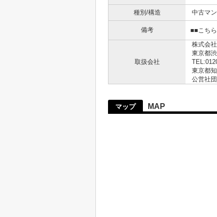
種別/構造
中古マン
備考
■■こち
株式会社
東京都渋
取扱会社
TEL:012
東京都知事
公営社団
MAP
マップ