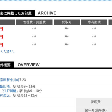
ARCHIVE
去に掲載したお部屋
管理費・共益費
間取り
専有面積
万円
***
***
***
万円
***
***
***
万円
***
***
***
せください。
OVERVIEW
件概要
宿区
新小川町
7-23
飯田橋
」駅 徒歩9～11分
「
江戸川橋
」駅 徒歩9～10分
神楽坂
」駅 徒歩11～12分
管理費
築年月(築年数)