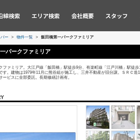
沿線検索
エリア検索
会社概要
スタッフ
ーバー
>
物件一覧
>
飯田橋第一パークファミリア
一パークファミリア
クファミリア。大江戸線「飯田橋」駅徒歩9分、有楽町線「江戸川橋」駅徒歩1
す。建物は1979年11月に熊谷組が施工し、三井不動産が旧分譲。ＳＲＣ造1
サービスに全部委託。長期修繕計画有。
RY