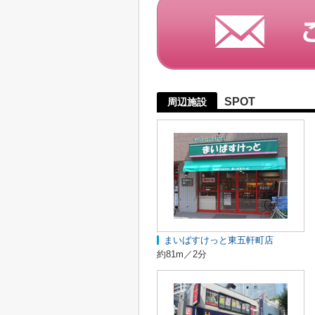
SPOT
周辺施設
まいばすけっと東五軒町店
約81m／2分