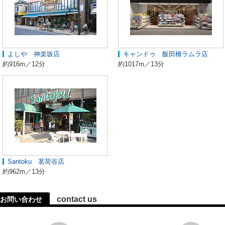
よしや 神楽坂店
キャンドゥ 飯田橋ラムラ店
約916m／12分
約1017m／13分
Santoku 茗荷谷店
約962m／13分
contact us
お問い合わせ