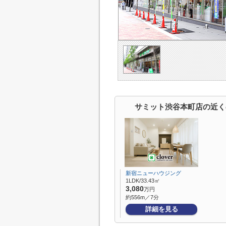
サミット渋谷本町店の近く
新宿ニューハウジング
1LDK/33.43㎡
3,080
万円
約556m／7分
詳細を見る