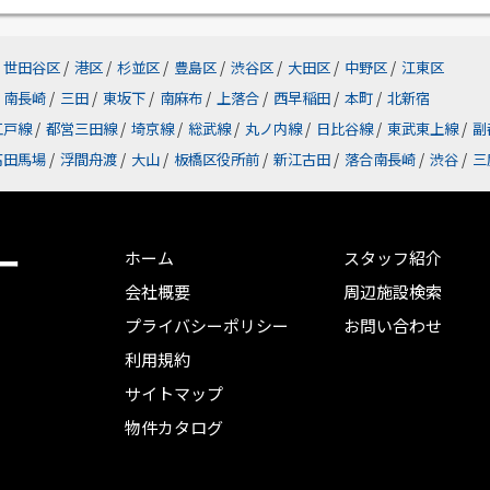
世田谷区
/
港区
/
杉並区
/
豊島区
/
渋谷区
/
大田区
/
中野区
/
江東区
南長崎
/
三田
/
東坂下
/
南麻布
/
上落合
/
西早稲田
/
本町
/
北新宿
江戸線
/
都営三田線
/
埼京線
/
総武線
/
丸ノ内線
/
日比谷線
/
東武東上線
/
副
高田馬場
/
浮間舟渡
/
大山
/
板橋区役所前
/
新江古田
/
落合南長崎
/
渋谷
/
三
ー
ホーム
スタッフ紹介
会社概要
周辺施設検索
プライバシーポリシー
お問い合わせ
利用規約
サイトマップ
物件カタログ