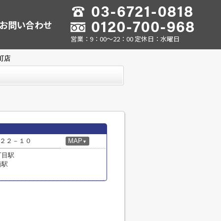
お問い合わせ
営業：9：00～22：00 定休日：水曜日
町店
２２－１０
MAP
▼
丁目駅
橋駅