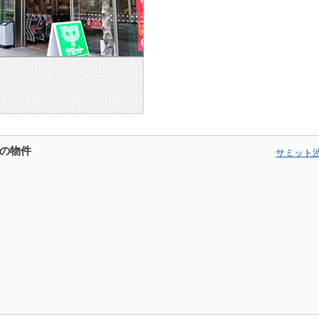
の物件
サミット