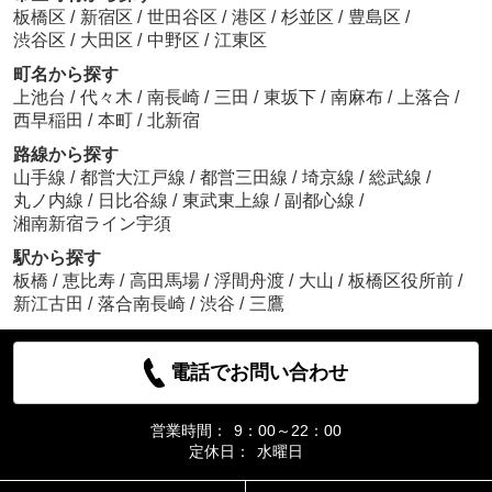
板橋区
/
新宿区
/
世田谷区
/
港区
/
杉並区
/
豊島区
/
渋谷区
/
大田区
/
中野区
/
江東区
町名から探す
上池台
/
代々木
/
南長崎
/
三田
/
東坂下
/
南麻布
/
上落合
/
西早稲田
/
本町
/
北新宿
路線から探す
山手線
/
都営大江戸線
/
都営三田線
/
埼京線
/
総武線
/
丸ノ内線
/
日比谷線
/
東武東上線
/
副都心線
/
湘南新宿ライン宇須
駅から探す
板橋
/
恵比寿
/
高田馬場
/
浮間舟渡
/
大山
/
板橋区役所前
/
新江古田
/
落合南長崎
/
渋谷
/
三鷹
電話でお問い合わせ
営業時間：
9：00～22：00
定休日：
水曜日