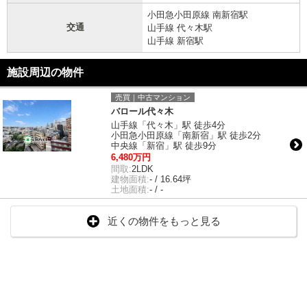
小田急小田原線 南新宿駅
交通
山手線 代々木駅
山手線 新宿駅
施設周辺の物件
売買｜中古マンション
バロール代々木
山手線「代々木」駅 徒歩4分
小田急小田原線「南新宿」駅 徒歩2分
中央線「新宿」駅 徒歩9分
6,480万円
間取:
2LDK
建物面積:
- / 16.64坪
土地面積:
- / -
近くの物件をもっと見る