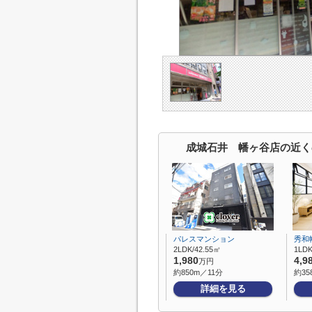
成城石井 幡ヶ谷店の近く
パレスマンション
秀和
2LDK/42.55㎡
1LDK
1,980
4,9
万円
約850m／11分
約35
詳細を見る