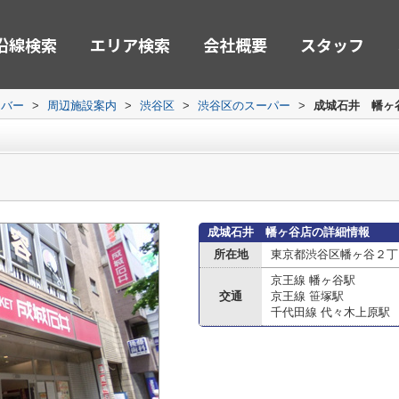
沿線検索
エリア検索
会社概要
スタッフ
ーバー
>
周辺施設案内
>
渋谷区
>
渋谷区のスーパー
>
成城石井 幡ヶ
成城石井 幡ヶ谷店の詳細情報
所在地
東京都渋谷区幡ヶ谷２丁
京王線 幡ヶ谷駅
交通
京王線 笹塚駅
千代田線 代々木上原駅