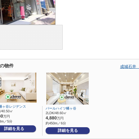
の物件
成城石井
幡ヶ谷レジデンス
パールハイツ幡ヶ谷
/40.50㎡
2LDK/48.60㎡
80
万円
4,880
万円
8m／5分
約450m／6分
詳細を見る
詳細を見る