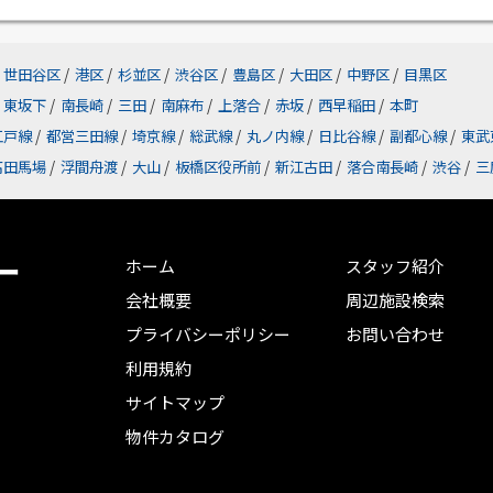
世田谷区
/
港区
/
杉並区
/
渋谷区
/
豊島区
/
大田区
/
中野区
/
目黒区
東坂下
/
南長崎
/
三田
/
南麻布
/
上落合
/
赤坂
/
西早稲田
/
本町
江戸線
/
都営三田線
/
埼京線
/
総武線
/
丸ノ内線
/
日比谷線
/
副都心線
/
東武
高田馬場
/
浮間舟渡
/
大山
/
板橋区役所前
/
新江古田
/
落合南長崎
/
渋谷
/
三
ー
ホーム
スタッフ紹介
会社概要
周辺施設検索
プライバシーポリシー
お問い合わせ
利用規約
サイトマップ
物件カタログ