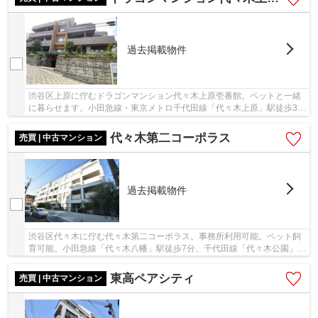
過去掲載物件
渋谷区上原に佇むドラゴンマンション代々木上原壱番館。ペットと一緒
に暮らせます。小田急線・東京メトロ千代田線「代々木上原」駅徒歩3分
の立地。京王線「幡ヶ谷」駅も徒歩15分と3路...
代々木第二コーポラス
売買 | 中古マンション
過去掲載物件
渋谷区代々木に佇む代々木第二コーポラス。事務所利用可能。ペット飼
育可能。小田急線「代々木八幡」駅徒歩7分、千代田線「代々木公園」駅
徒歩9分の立地です。ビックターミナル新宿駅...
東高ペアシティ
売買 | 中古マンション