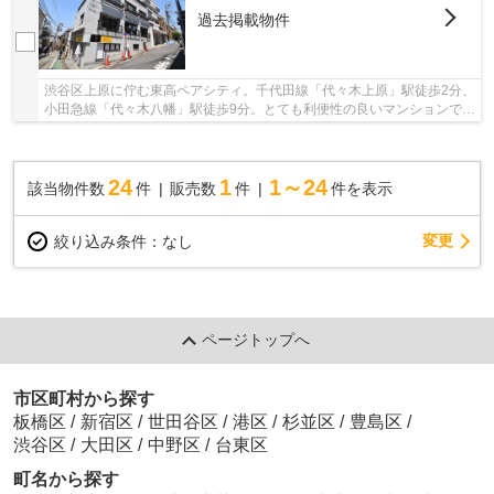
過去掲載物件
渋谷区上原に佇む東高ペアシティ。千代田線「代々木上原」駅徒歩2分、
小田急線「代々木八幡」駅徒歩9分。とても利便性の良いマンションで
す。周辺にはお店も多く、買いものにも困りま...
24
1
1～24
該当物件数
件
販売数
件
件を表示
変更
絞り込み条件：
なし
ページトップへ
市区町村から探す
板橋区
/
新宿区
/
世田谷区
/
港区
/
杉並区
/
豊島区
/
渋谷区
/
大田区
/
中野区
/
台東区
町名から探す