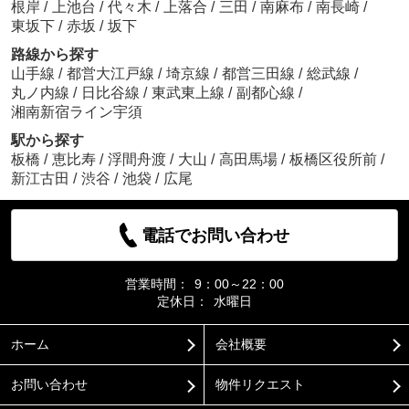
根岸
/
上池台
/
代々木
/
上落合
/
三田
/
南麻布
/
南長崎
/
東坂下
/
赤坂
/
坂下
路線から探す
山手線
/
都営大江戸線
/
埼京線
/
都営三田線
/
総武線
/
丸ノ内線
/
日比谷線
/
東武東上線
/
副都心線
/
湘南新宿ライン宇須
駅から探す
板橋
/
恵比寿
/
浮間舟渡
/
大山
/
高田馬場
/
板橋区役所前
/
新江古田
/
渋谷
/
池袋
/
広尾
電話でお問い合わせ
営業時間：
9：00～22：00
定休日：
水曜日
ホーム
会社概要
お問い合わせ
物件リクエスト