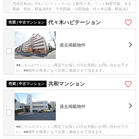
渋谷区初台に佇むパシフィックパレス新代々木。ペット飼育可能。京王
新線「初台」駅徒歩8分。千代田線・小田急線「代々木公園」駅徒歩12
分と利便性に富んだ立地です。周辺には買い物施...
代々木ハビテーション
売買 | 中古マンション
過去掲載物件
■■こちらのマンション限定でお探しの方お気軽にお問い合わせ下さ
い。■■物件が発表になり次第ご連絡させて頂きます。
共和マンション
売買 | 中古マンション
過去掲載物件
■■こちらのマンション限定でお探しの方お気軽にお問い合わせ下さ
い。■■物件が発表になり次第ご連絡させて頂きます。