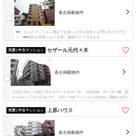
過去掲載物件
■■こちらのマンション限定でお探しの方お気軽にお問い合わせ下さ
い。■■物件が発表になり次第ご連絡させて頂きます。
セザール元代々木
売買 | 中古マンション
過去掲載物件
渋谷区元代々木町に佇むセザール元代々木。小田急線「代々木八幡」駅
から歩いて7分の立地です。元代々木町アドレスは全体的に閑静な住宅街
です。近隣には５分圏内にコンビニやスーパー...
上原ハウス
売買 | 中古マンション
過去掲載物件