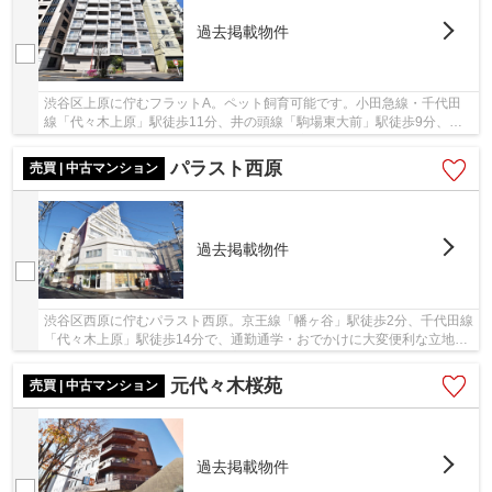
過去掲載物件
渋谷区上原に佇むフラットA。ペット飼育可能です。小田急線・千代田
線「代々木上原」駅徒歩11分、井の頭線「駒場東大前」駅徒歩9分、小
田急線「東北沢」駅徒歩10分。山手線「新宿」駅...
パラスト西原
売買 | 中古マンション
過去掲載物件
渋谷区西原に佇むパラスト西原。京王線「幡ヶ谷」駅徒歩2分、千代田線
「代々木上原」駅徒歩14分で、通勤通学・おでかけに大変便利な立地が
魅力です。幡ヶ谷駅前には、商店街やスーパー...
元代々木桜苑
売買 | 中古マンション
過去掲載物件