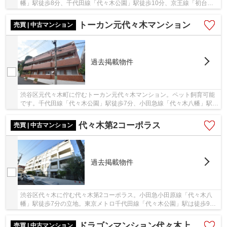
幡」駅徒歩8分、千代田線「代々木公園」駅徒歩10分、京王線「初台」
駅徒歩11分。1968年築、RC造7階建て総戸数68戸、...
トーカン元代々木マンション
売買 | 中古マンション
過去掲載物件
渋谷区元代々木町に佇むトーカン元代々木マンション。ペット飼育可能
です。千代田線「代々木公園」駅徒歩7分、小田急線「代々木八幡」駅徒
歩7分、小田急線・千代田線「代々木上原」駅...
代々木第2コーポラス
売買 | 中古マンション
過去掲載物件
渋谷区代々木に佇む代々木第2コーポラス。小田急小田原線「代々木八
幡」駅徒歩7分の立地。東京メトロ千代田線「代々木公園」駅は徒歩9分
と複数路線が利用可能です。大通りからは奥まっ...
ドラゴンマンション代々木上原壱番館
売買 | 中古マンション