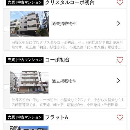
クリスタルコーポ初台
売買 | 中古マンション
過去掲載物件
渋谷区初台に佇むクリスタルコーポ初台。ペット飼育及び事務所使用可
能です。京王線「初台」駅徒歩7分、小田急線「代々木八幡」駅徒歩11
分。ターミナル駅の山手線他「新宿」駅まで1駅...
コーポ初台
売買 | 中古マンション
過去掲載物件
渋谷区初台に佇むコーポ初台。小型犬なら2匹まで、中から大型犬なら1
匹飼育可能です。京王線「幡ヶ谷」駅徒歩9分、小田急線・千代田線
「代々木上原」駅徒歩12分。ターミナル駅の山手線...
フラットA
売買 | 中古マンション