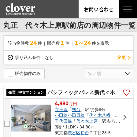
お問い合わせ
丸正 代々木上原駅前店の周辺物件一覧
24
1
1～24
該当物件数
件
販売数
件
件を表示
変更
絞り込み条件：
なし
販売物件のみ
パシフィックパレス新代々木
売買 | 中古マンション
4,880
万
円
京王線
「
初台
」駅 徒歩8分
小田急小田原線
「
代々木八幡
」駅 徒歩12分
千代田線
「
代々木上原
」駅 徒歩16分
3階 / 1LDK / 34.80㎡
東京都
渋谷区
初台
２丁目23-5