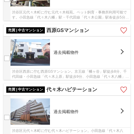
渋谷区元代々木町に佇む元代々木桜苑。ペット飼育・事務所利用可能で
す。小田急線「代々木八幡」駅・千代田線「代々木公園」駅各徒歩5分、
「代々木上原」駅徒歩10分、京王線「初台」駅...
西原GSマンション
売買 | 中古マンション
過去掲載物件
渋谷区西原に佇む西原GSマンション。京王線「幡ヶ谷」駅徒歩8分、千
代田線・小田急線「代々木上原」駅徒歩9分、小田急線「代々木八幡」駅
徒歩12分。都心へのアクセスが良く利便性に富...
代々木ハビテーション
売買 | 中古マンション
過去掲載物件
渋谷区元代々木町に佇む代々木ハビテーション。小田急線「代々木八