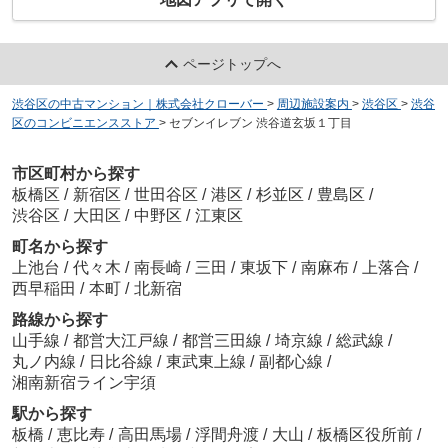
ページトップへ
渋谷区の中古マンション｜株式会社クローバー
>
周辺施設案内
>
渋谷区
>
渋谷
区のコンビニエンスストア
>
セブンイレブン 渋谷道玄坂１丁目
市区町村から探す
板橋区
/
新宿区
/
世田谷区
/
港区
/
杉並区
/
豊島区
/
渋谷区
/
大田区
/
中野区
/
江東区
町名から探す
上池台
/
代々木
/
南長崎
/
三田
/
東坂下
/
南麻布
/
上落合
/
西早稲田
/
本町
/
北新宿
路線から探す
山手線
/
都営大江戸線
/
都営三田線
/
埼京線
/
総武線
/
丸ノ内線
/
日比谷線
/
東武東上線
/
副都心線
/
湘南新宿ライン宇須
駅から探す
板橋
/
恵比寿
/
高田馬場
/
浮間舟渡
/
大山
/
板橋区役所前
/