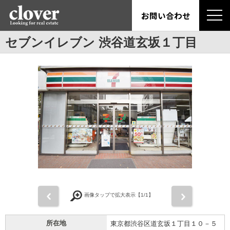
お問い合わせ
セブンイレブン 渋谷道玄坂１丁目
前
次
画像タップで拡大表示【
1
/1】
所在地
東京都渋谷区道玄坂１丁目１０－５