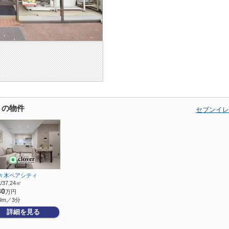
くの物件
セブンイレ
々木ペアシティ
/37.24㎡
80
万円
9m／3分
詳細を見る