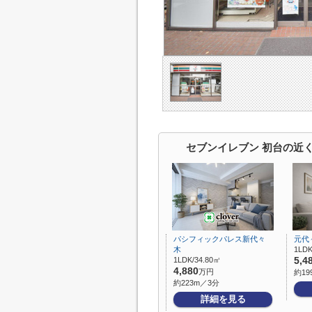
セブンイレブン 初台の近
パシフィックパレス新代々
元代
木
1LDK
1LDK/34.80㎡
5,4
4,880
万円
約19
約223m／3分
詳細を見る