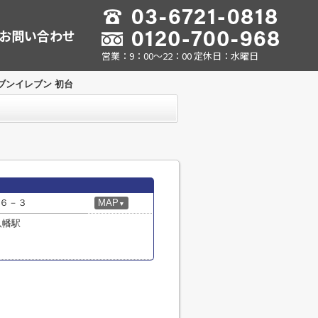
お問い合わせ
営業：9：00～22：00 定休日：水曜日
ブンイレブン 初台
６－３
MAP
▼
八幡駅