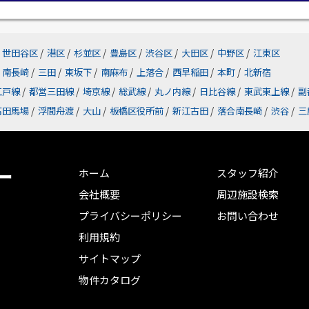
世田谷区
/
港区
/
杉並区
/
豊島区
/
渋谷区
/
大田区
/
中野区
/
江東区
南長崎
/
三田
/
東坂下
/
南麻布
/
上落合
/
西早稲田
/
本町
/
北新宿
江戸線
/
都営三田線
/
埼京線
/
総武線
/
丸ノ内線
/
日比谷線
/
東武東上線
/
副
高田馬場
/
浮間舟渡
/
大山
/
板橋区役所前
/
新江古田
/
落合南長崎
/
渋谷
/
三
ー
ホーム
スタッフ紹介
会社概要
周辺施設検索
プライバシーポリシー
お問い合わせ
利用規約
サイトマップ
物件カタログ