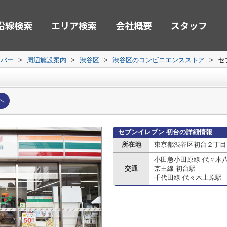
沿線検索
エリア検索
会社概要
スタッフ
ーバー
>
周辺施設案内
>
渋谷区
>
渋谷区のコンビニエンスストア
>
セ
へ
セブンイレブン 初台の詳細情報
所在地
東京都渋谷区初台２丁目
小田急小田原線 代々木
交通
京王線 初台駅
千代田線 代々木上原駅