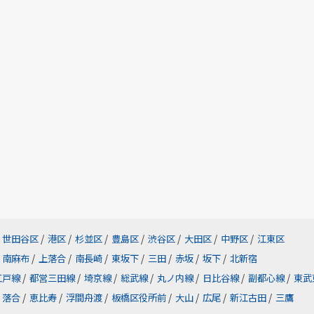
世田谷区
/
港区
/
杉並区
/
豊島区
/
渋谷区
/
大田区
/
中野区
/
江東区
南麻布
/
上落合
/
南長崎
/
東坂下
/
三田
/
赤坂
/
坂下
/
北新宿
江戸線
/
都営三田線
/
埼京線
/
総武線
/
丸ノ内線
/
日比谷線
/
副都心線
/
東武
落合
/
恵比寿
/
浮間舟渡
/
板橋区役所前
/
大山
/
広尾
/
新江古田
/
三鷹