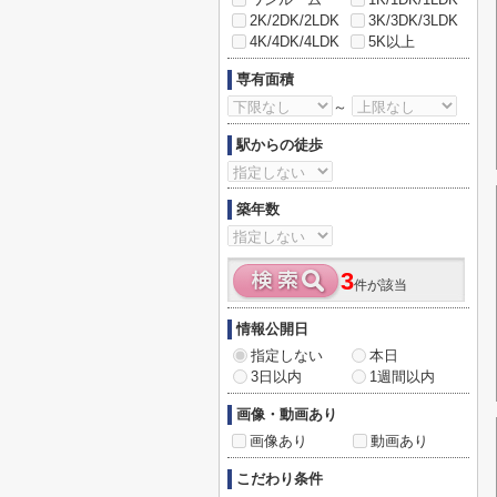
2K/2DK/2LDK
3K/3DK/3LDK
4K/4DK/4LDK
5K以上
専有面積
～
駅からの徒歩
築年数
3
件が該当
情報公開日
指定しない
本日
3日以内
1週間以内
画像・動画あり
画像あり
動画あり
こだわり条件