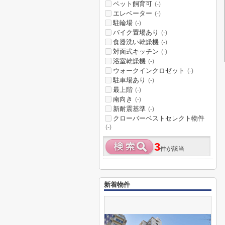
ペット飼育可
(-)
エレベーター
(-)
駐輪場
(-)
バイク置場あり
(-)
食器洗い乾燥機
(-)
対面式キッチン
(-)
浴室乾燥機
(-)
ウォークインクロゼット
(-)
駐車場あり
(-)
最上階
(-)
南向き
(-)
新耐震基準
(-)
クローバーベストセレクト物件
(-)
3
件が該当
新着物件