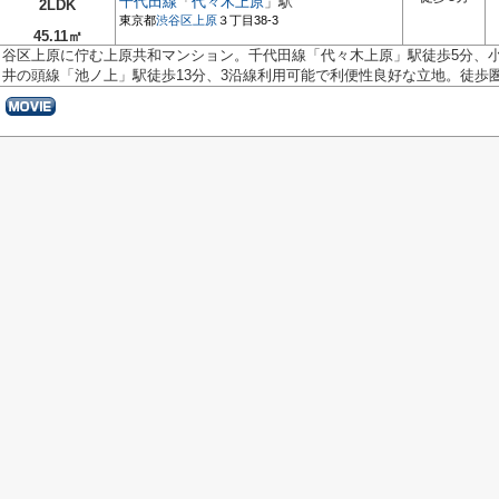
千代田線
「
代々木上原
」駅
2LDK
東京都
渋谷区
上原
３丁目38-3
45.11㎡
谷区上原に佇む上原共和マンション。千代田線「代々木上原」駅徒歩5分、小
井の頭線「池ノ上」駅徒歩13分、3沿線利用可能で利便性良好な立地。徒歩圏.