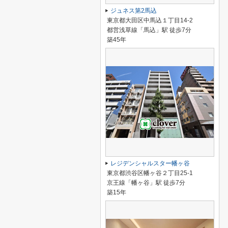
ジュネス第2馬込
東京都大田区中馬込１丁目14-2
都営浅草線「馬込」駅 徒歩7分
築45年
レジデンシャルスター幡ヶ谷
東京都渋谷区幡ヶ谷２丁目25-1
京王線「幡ヶ谷」駅 徒歩7分
築15年