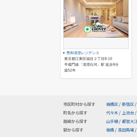
秀和清澄レジデンス
東京都江東区福住２丁目8-10
半蔵門線「清澄白河」駅 徒歩9分
築52年
市区町村から探す
板橋区
/
新宿区
/
町名から探す
代々木
/
上池台
/
路線から探す
山手線
/
都営大
駅から探す
板橋
/
高田馬場
/