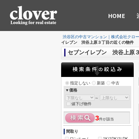
HOME
渋谷区の中古マンション｜株式会社クロ
イレブン 渋谷上原３丁目の近くの物件
セブンイレブン 渋谷上原
指定しない
新築
中古
▼価格
～
値下げ物件
3
件が該当
間取り
ワンルーム
1K/1DK/1LDK