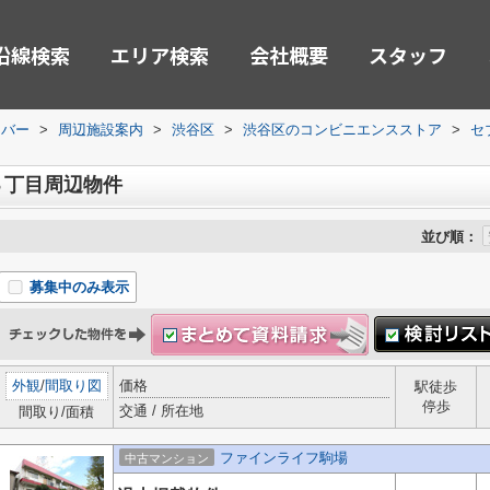
沿線検索
エリア検索
会社概要
スタッフ
ーバー
>
周辺施設案内
>
渋谷区
>
渋谷区のコンビニエンスストア
>
セ
３丁目周辺物件
並び順：
募集中のみ表示
外観
/
間取り図
価格
駅徒歩
停歩
交通 / 所在地
間取り/面積
ファインライフ駒場
中古マンション