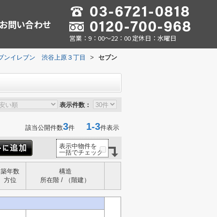
お問い合わせ
営業：9：00～22：00 定休日：水曜日
ブンイレブン 渋谷上原３丁目
>
セブン
表示件数：
3
1-3
該当公開件数
件
件表示
表示中物件を
一括でチェック
築年数
構造
方位
所在階 / （階建）