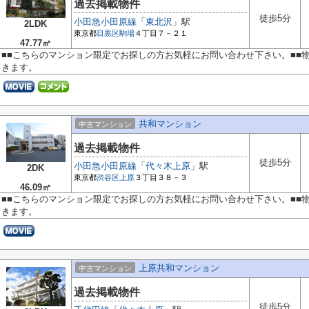
過去掲載物件
徒歩5分
小田急小田原線
「
東北沢
」駅
2LDK
東京都
目黒区
駒場
４丁目７－２１
47.77㎡
■■こちらのマンション限定でお探しの方お気軽にお問い合わせ下さい。■■
きます。
共和マンション
中古マンション
過去掲載物件
徒歩5分
小田急小田原線
「
代々木上原
」駅
2DK
東京都
渋谷区
上原
３丁目３８－３
46.09㎡
■■こちらのマンション限定でお探しの方お気軽にお問い合わせ下さい。■■
きます。
上原共和マンション
中古マンション
過去掲載物件
徒歩5分