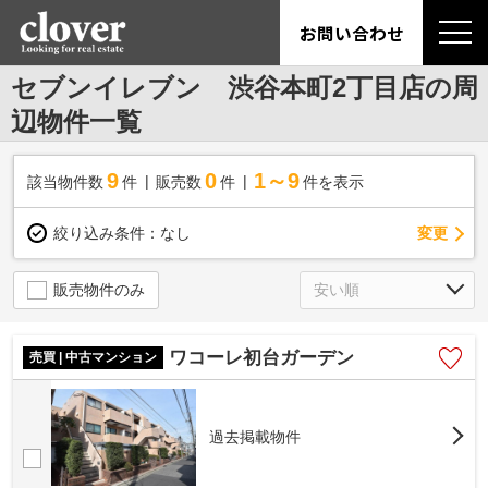
お問い合わせ
セブンイレブン 渋谷本町2丁目店の周
辺物件一覧
9
0
1～9
該当物件数
件
販売数
件
件を表示
変更
絞り込み条件：
なし
販売物件のみ
ワコーレ初台ガーデン
売買 | 中古マンション
過去掲載物件