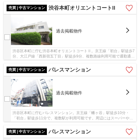
渋谷本町オリエントコートII
売買 | 中古マンション
過去掲載物件
渋谷区本町に佇む渋谷本町オリエントコートⅡ。京王線「初台」駅徒歩7
分、大江戸線「西新宿五丁目」駅徒歩9分、複数路線利用可能で通勤通学
に富んだ立地です。駅周辺にはスーパーやコン...
パレスマンション
売買 | 中古マンション
過去掲載物件
渋谷区本町に佇むパレスマンション。京王線「幡ヶ谷」駅徒歩10分・
「初台」駅徒歩11分で、複数駅が利用可能です。周辺にはスーパーやコ
ンビニ、郵便局などがあり、生活に便利な立地で...
パレスマンション
売買 | 中古マンション