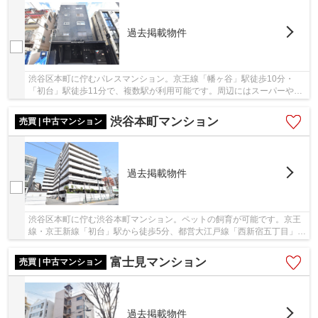
過去掲載物件
渋谷区本町に佇むパレスマンション。京王線「幡ヶ谷」駅徒歩10分・
「初台」駅徒歩11分で、複数駅が利用可能です。周辺にはスーパーやコ
ンビニ、郵便局などがあり、生活に便利な立地で...
渋谷本町マンション
売買 | 中古マンション
過去掲載物件
渋谷区本町に佇む渋谷本町マンション。ペットの飼育が可能です。京王
線・京王新線「初台」駅から徒歩5分、都営大江戸線「西新宿五丁目」駅
には徒歩13分の立地です。物件周辺にはスーパ...
富士見マンション
売買 | 中古マンション
過去掲載物件