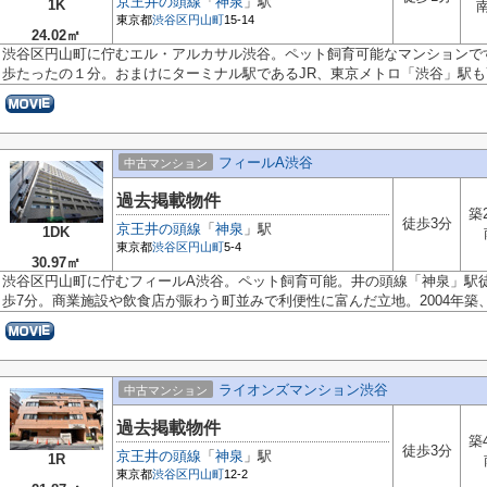
京王井の頭線
「
神泉
」駅
1K
東京都
渋谷区
円山町
15-14
24.02㎡
渋谷区円山町に佇むエル・アルカサル渋谷。ペット飼育可能なマンションで
歩たったの１分。おまけにターミナル駅であるJR、東京メトロ「渋谷」駅も7分
フィールA渋谷
中古マンション
過去掲載物件
築
徒歩3分
京王井の頭線
「
神泉
」駅
1DK
東京都
渋谷区
円山町
5-4
30.97㎡
渋谷区円山町に佇むフィールA渋谷。ペット飼育可能。井の頭線「神泉」駅
歩7分。商業施設や飲食店が賑わう町並みで利便性に富んだ立地。2004年築、R
ライオンズマンション渋谷
中古マンション
過去掲載物件
築
徒歩3分
京王井の頭線
「
神泉
」駅
1R
東京都
渋谷区
円山町
12-2