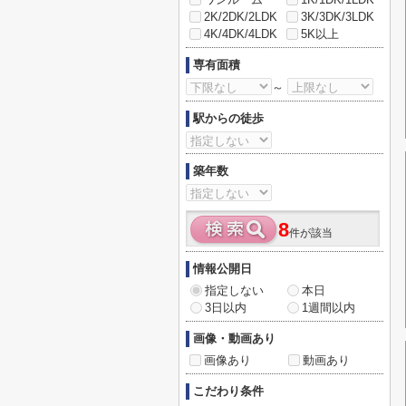
2K/2DK/2LDK
3K/3DK/3LDK
4K/4DK/4LDK
5K以上
専有面積
～
駅からの徒歩
築年数
8
件が該当
情報公開日
指定しない
本日
3日以内
1週間以内
画像・動画あり
画像あり
動画あり
こだわり条件