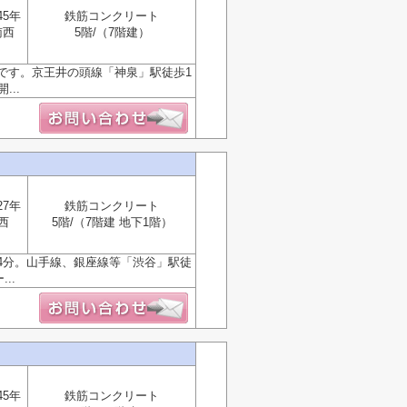
45年
鉄筋コンクリート
南西
5階/（7階建）
です。京王井の頭線「神泉」駅徒歩1
..
27年
鉄筋コンクリート
西
5階/（7階建 地下1階）
4分。山手線、銀座線等「渋谷」駅徒
..
45年
鉄筋コンクリート