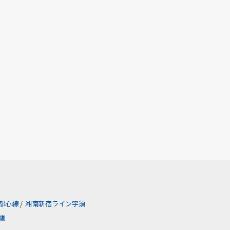
都心線
/
湘南新宿ライン宇須
鷹