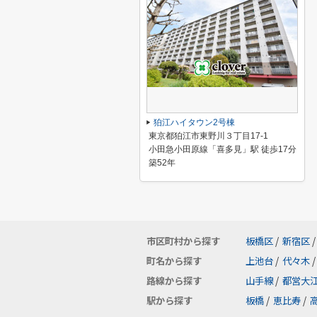
狛江ハイタウン2号棟
東京都狛江市東野川３丁目17-1
小田急小田原線「喜多見」駅 徒歩17分
築52年
市区町村から探す
板橋区
/
新宿区
/
町名から探す
上池台
/
代々木
/
路線から探す
山手線
/
都営大
駅から探す
板橋
/
恵比寿
/