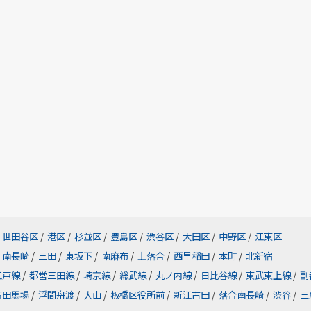
世田谷区
/
港区
/
杉並区
/
豊島区
/
渋谷区
/
大田区
/
中野区
/
江東区
南長崎
/
三田
/
東坂下
/
南麻布
/
上落合
/
西早稲田
/
本町
/
北新宿
江戸線
/
都営三田線
/
埼京線
/
総武線
/
丸ノ内線
/
日比谷線
/
東武東上線
/
副
高田馬場
/
浮間舟渡
/
大山
/
板橋区役所前
/
新江古田
/
落合南長崎
/
渋谷
/
三