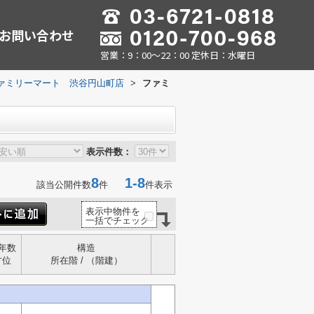
お問い合わせ
営業：9：00～22：00 定休日：水曜日
ァミリーマート 渋谷円山町店
>
ファミ
表示件数：
8
1-8
該当公開件数
件
件表示
表示中物件を
一括でチェック
年数
構造
方位
所在階 / （階建）