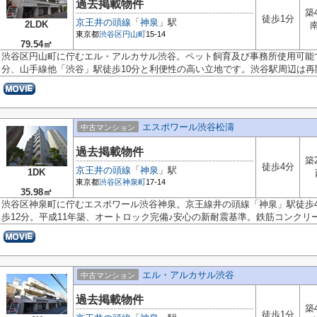
過去掲載物件
築
徒歩1分
京王井の頭線
「
神泉
」駅
2LDK
東京都
渋谷区
円山町
15-14
79.54㎡
渋谷区円山町に佇むエル・アルカサル渋谷。ペット飼育及び事務所使用可能
分、山手線他「渋谷」駅徒歩10分と利便性の高い立地です。渋谷駅周辺は再開.
エスポワール渋谷松濤
中古マンション
過去掲載物件
築
徒歩4分
京王井の頭線
「
神泉
」駅
1DK
東京都
渋谷区
神泉町
17-14
35.98㎡
渋谷区神泉町に佇むエスポワール渋谷神泉。京王線井の頭線「神泉」駅徒歩
歩12分。平成11年築、オートロック完備♪安心の新耐震基準。鉄筋コンクリー.
エル・アルカサル渋谷
中古マンション
過去掲載物件
築
徒歩1分