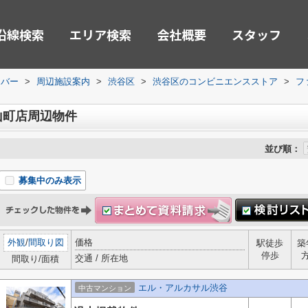
沿線検索
エリア検索
会社概要
スタッフ
ーバー
>
周辺施設案内
>
渋谷区
>
渋谷区のコンビニエンスストア
>
フ
山町店周辺物件
並び順：
募集中のみ表示
外観
/
間取り図
価格
駅徒歩
築
停歩
交通 / 所在地
間取り/面積
エル・アルカサル渋谷
中古マンション