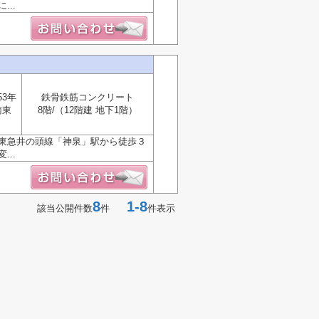
..
53年
鉄骨鉄筋コンクリート
南東
8階/（12階建 地下1階）
。東急井の頭線「神泉」駅から徒歩３
..
8
1-8
該当公開件数
件
件表示