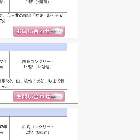
南西
1階/（7階建）
す。京王井の頭線「神泉」駅から徒
...
22年
鉄筋コンクリート
南
14階/（14階建）
徒歩3分、山手線他「渋谷」駅まで徒
C...
42年
鉄筋コンクリート
南
2階/（5階建）