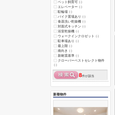
ペット飼育可
(-)
エレベーター
(-)
駐輪場
(-)
バイク置場あり
(-)
食器洗い乾燥機
(-)
対面式キッチン
(-)
浴室乾燥機
(-)
ウォークインクロゼット
(-)
駐車場あり
(-)
最上階
(-)
南向き
(-)
新耐震基準
(-)
クローバーベストセレクト物件
(-)
8
件が該当
新着物件