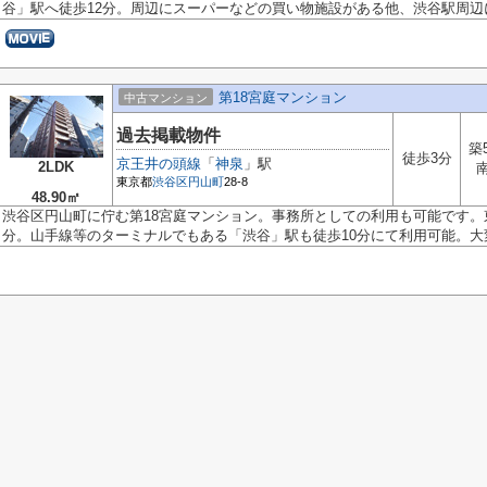
谷」駅へ徒歩12分。周辺にスーパーなどの買い物施設がある他、渋谷駅周辺に.
第18宮庭マンション
中古マンション
過去掲載物件
築
徒歩3分
京王井の頭線
「
神泉
」駅
2LDK
東京都
渋谷区
円山町
28-8
48.90㎡
渋谷区円山町に佇む第18宮庭マンション。事務所としての利用も可能です
分。山手線等のターミナルでもある「渋谷」駅も徒歩10分にて利用可能。大変.