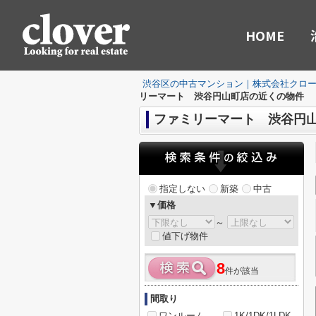
HOME
渋谷区の中古マンション｜株式会社クロ
リーマート 渋谷円山町店の近くの物件
ファミリーマート 渋谷円
指定しない
新築
中古
▼価格
～
値下げ物件
8
件が該当
間取り
ワンルーム
1K/1DK/1LDK