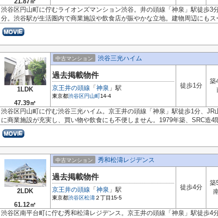
21.87㎡
渋谷区円山町に佇むライオンズマンション渋谷。井の頭線「神泉」駅徒歩3分
分。渋谷駅が生活圏内で商業施設や飲食店が賑やかな立地。建物周辺にもスーパ
渋谷三光ハイム
中古マンション
過去掲載物件
築
徒歩1分
京王井の頭線
「
神泉
」駅
1LDK
東京都
渋谷区
円山町
14-4
47.39㎡
渋谷区円山町に佇む渋谷三光ハイム。京王井の頭線「神泉」駅徒歩1分、JR
に商業施設が充実し、買い物や飲食にも不便しません。1979年築、SRC造4階建
秀和松濤レジデンス
中古マンション
過去掲載物件
築
徒歩4分
京王井の頭線
「
神泉
」駅
2LDK
東京都
渋谷区
松濤
２丁目15-5
61.12㎡
渋谷区南平台町に佇む秀和松濤レジデンス。京王井の頭線「神泉」駅徒歩4