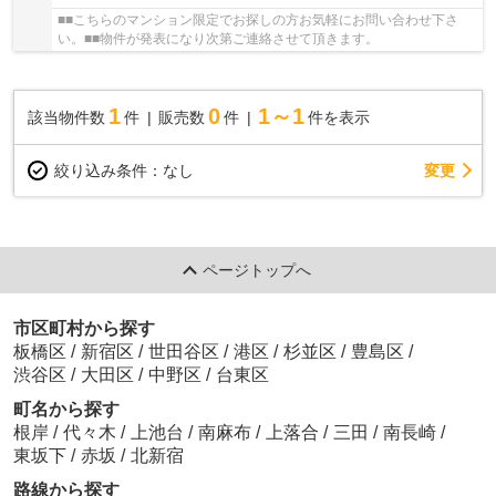
■■こちらのマンション限定でお探しの方お気軽にお問い合わせ下さ
い。■■物件が発表になり次第ご連絡させて頂きます。
1
0
1～1
該当物件数
件
販売数
件
件を表示
変更
絞り込み条件：
なし
ページトップへ
市区町村から探す
板橋区
/
新宿区
/
世田谷区
/
港区
/
杉並区
/
豊島区
/
渋谷区
/
大田区
/
中野区
/
台東区
町名から探す
根岸
/
代々木
/
上池台
/
南麻布
/
上落合
/
三田
/
南長崎
/
東坂下
/
赤坂
/
北新宿
路線から探す