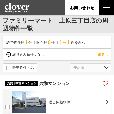
お問い合わせ
ファミリーマート 上原三丁目店の周
辺物件一覧
1
0
1～1
該当物件数
件
販売数
件
件を表示
変更
絞り込み条件：
なし
販売物件のみ
共和マンション
売買 | 中古マンション
過去掲載物件