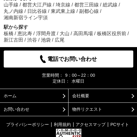
山手線
/
都営大江戸線
/
埼京線
/
都営三田線
/
総武線
/
丸ノ内線
/
日比谷線
/
東武東上線
/
副都心線
/
湘南新宿ライン宇須
駅から探す
板橋
/
恵比寿
/
浮間舟渡
/
大山
/
高田馬場
/
板橋区役所前
/
新江古田
/
渋谷
/
池袋
/
広尾
電話でお問い合わせ
営業時間：
9：00～22：00
定休日：
水曜日
ホーム
会社概要
お問い合わせ
物件リクエスト
プライバシーポリシー
利用規約
アクセスマップ
PCサイト