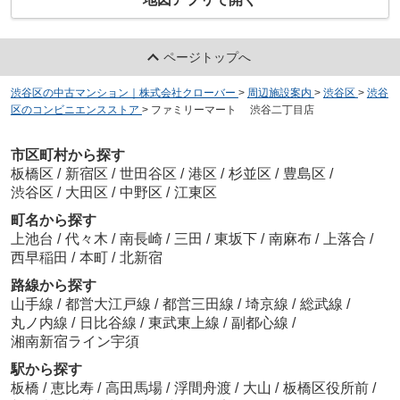
ページトップへ
渋谷区の中古マンション｜株式会社クローバー
>
周辺施設案内
>
渋谷区
>
渋谷
区のコンビニエンスストア
>
ファミリーマート 渋谷二丁目店
市区町村から探す
板橋区
/
新宿区
/
世田谷区
/
港区
/
杉並区
/
豊島区
/
渋谷区
/
大田区
/
中野区
/
江東区
町名から探す
上池台
/
代々木
/
南長崎
/
三田
/
東坂下
/
南麻布
/
上落合
/
西早稲田
/
本町
/
北新宿
路線から探す
山手線
/
都営大江戸線
/
都営三田線
/
埼京線
/
総武線
/
丸ノ内線
/
日比谷線
/
東武東上線
/
副都心線
/
湘南新宿ライン宇須
駅から探す
板橋
/
恵比寿
/
高田馬場
/
浮間舟渡
/
大山
/
板橋区役所前
/