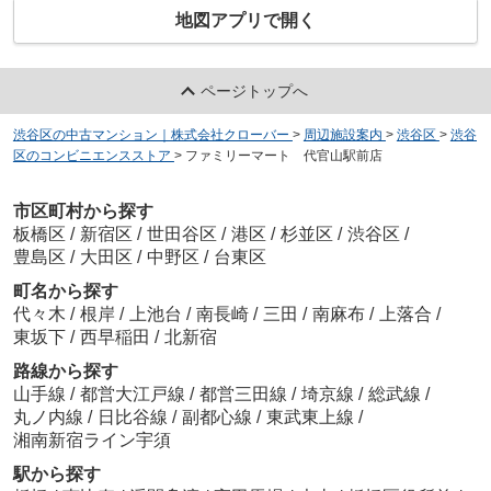
地図アプリで開く
ページトップへ
渋谷区の中古マンション｜株式会社クローバー
>
周辺施設案内
>
渋谷区
>
渋谷
区のコンビニエンスストア
>
ファミリーマート 代官山駅前店
市区町村から探す
板橋区
/
新宿区
/
世田谷区
/
港区
/
杉並区
/
渋谷区
/
豊島区
/
大田区
/
中野区
/
台東区
町名から探す
代々木
/
根岸
/
上池台
/
南長崎
/
三田
/
南麻布
/
上落合
/
東坂下
/
西早稲田
/
北新宿
路線から探す
山手線
/
都営大江戸線
/
都営三田線
/
埼京線
/
総武線
/
丸ノ内線
/
日比谷線
/
副都心線
/
東武東上線
/
湘南新宿ライン宇須
駅から探す