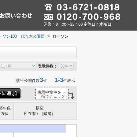
お問い合わせ
営業：9：00～22：00 定休日：水曜日
ーソン100 代々木公園西
>
ローソン
表示件数：
3
1-3
該当公開件数
件
件表示
表示中物件を
一括でチェック
築年数
構造
方位
所在階 / （階建）