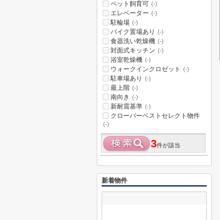
ペット飼育可
(-)
エレベーター
(-)
駐輪場
(-)
バイク置場あり
(-)
食器洗い乾燥機
(-)
対面式キッチン
(-)
浴室乾燥機
(-)
ウォークインクロゼット
(-)
駐車場あり
(-)
最上階
(-)
南向き
(-)
新耐震基準
(-)
クローバーベストセレクト物件
(-)
3
件が該当
新着物件