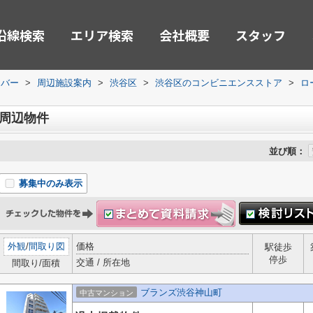
沿線検索
エリア検索
会社概要
スタッフ
ーバー
>
周辺施設案内
>
渋谷区
>
渋谷区のコンビニエンスストア
>
ロ
西周辺物件
並び順：
募集中のみ表示
外観
/
間取り図
価格
駅徒歩
停歩
交通 / 所在地
間取り/面積
ブランズ渋谷神山町
中古マンション