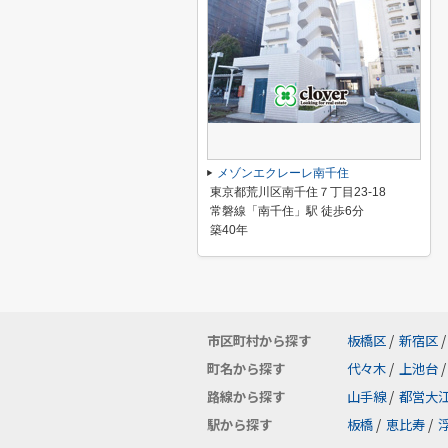
メゾンエクレーレ南千住
東京都荒川区南千住７丁目23-18
常磐線「南千住」駅 徒歩6分
築40年
市区町村から探す
板橋区
/
新宿区
/
町名から探す
代々木
/
上池台
/
路線から探す
山手線
/
都営大
駅から探す
板橋
/
恵比寿
/