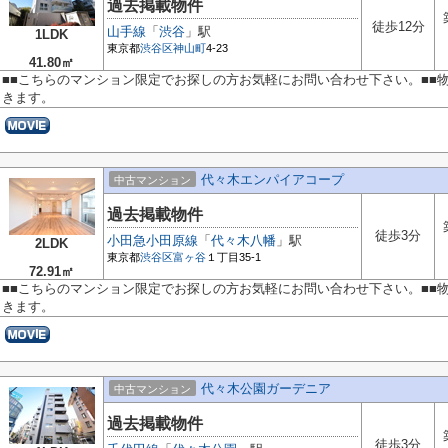
過去掲載物件
徒歩12分
山手線
「
渋谷
」駅
1LDK
東京都
渋谷区
神山町
4-23
41.80㎡
■■こちらのマンション限定でお探しの方お気軽にお問い合わせ下さい。■■
きます。
代々木エンパイアコープ
中古マンション
過去掲載物件
徒歩3分
小田急小田原線
「
代々木八幡
」駅
2LDK
東京都
渋谷区
富ヶ谷
１丁目35-1
72.91㎡
■■こちらのマンション限定でお探しの方お気軽にお問い合わせ下さい。■■
きます。
代々木公園ガーデニア
中古マンション
過去掲載物件
徒歩3分