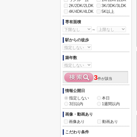
2K/2DK/2LDK
3K/3DK/3LDK
4K/4DK/4LDK
5K以上
専有面積
～
駅からの徒歩
築年数
3
件が該当
情報公開日
指定しない
本日
3日以内
1週間以内
画像・動画あり
画像あり
動画あり
こだわり条件