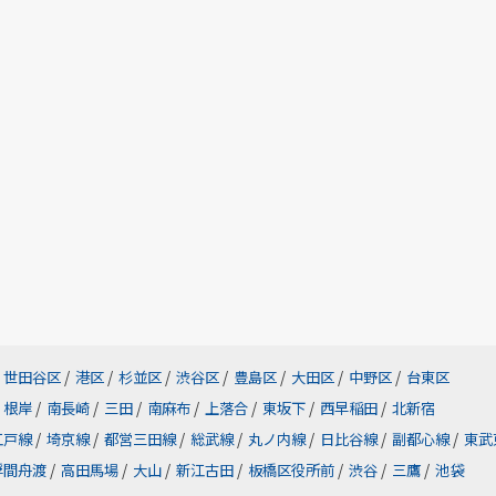
世田谷区
/
港区
/
杉並区
/
渋谷区
/
豊島区
/
大田区
/
中野区
/
台東区
根岸
/
南長崎
/
三田
/
南麻布
/
上落合
/
東坂下
/
西早稲田
/
北新宿
江戸線
/
埼京線
/
都営三田線
/
総武線
/
丸ノ内線
/
日比谷線
/
副都心線
/
東武
浮間舟渡
/
高田馬場
/
大山
/
新江古田
/
板橋区役所前
/
渋谷
/
三鷹
/
池袋