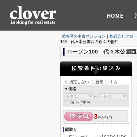
HOME
渋谷区の中古マンション｜株式会社クロ
100 代々木公園西の近くの物件
ローソン100 代々木公園
指定しない
新築
中古
▼価格
～
値下げ物件
3
件が該当
間取り
ワンルーム
1K/1DK/1LDK