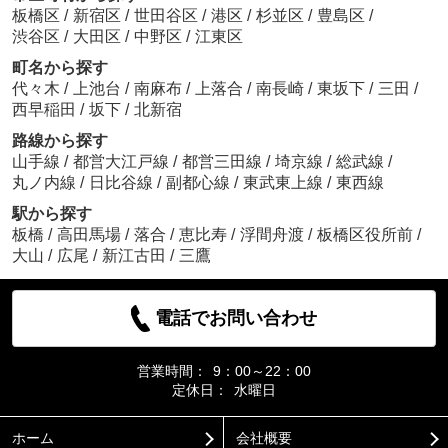
板橋区
/
新宿区
/
世田谷区
/
港区
/
杉並区
/
豊島区
/
渋谷区
/
大田区
/
中野区
/
江東区
町名から探す
代々木
/
上池台
/
南麻布
/
上落合
/
南長崎
/
東坂下
/
三田
/
西早稲田
/
坂下
/
北新宿
路線から探す
山手線
/
都営大江戸線
/
都営三田線
/
埼京線
/
総武線
/
丸ノ内線
/
日比谷線
/
副都心線
/
東武東上線
/
東西線
駅から探す
板橋
/
高田馬場
/
落合
/
恵比寿
/
浮間舟渡
/
板橋区役所前
/
大山
/
広尾
/
新江古田
/
三鷹
電話でお問い合わせ
営業時間：
9：00～22：00
定休日：
水曜日
ホーム
会社概要