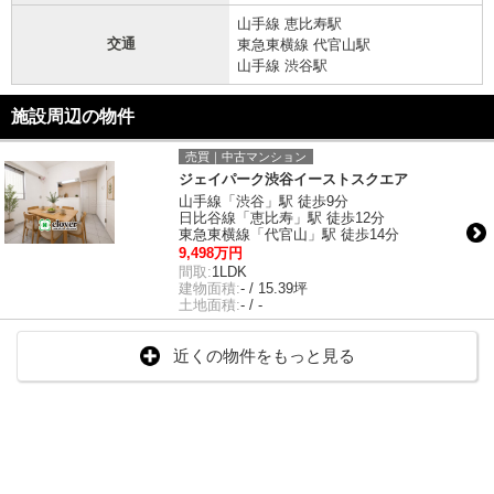
山手線 恵比寿駅
交通
東急東横線 代官山駅
山手線 渋谷駅
施設周辺の物件
売買｜中古マンション
ジェイパーク渋谷イーストスクエア
山手線「渋谷」駅 徒歩9分
日比谷線「恵比寿」駅 徒歩12分
東急東横線「代官山」駅 徒歩14分
9,498万円
間取:
1LDK
建物面積:
- / 15.39坪
土地面積:
- / -
近くの物件をもっと見る