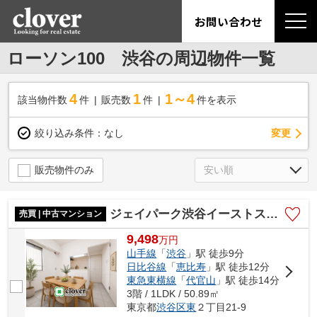
お問い合わせ
ローソン100 渋谷の周辺物件一覧
4
1
1～4
該当物件数
件
販売数
件
件を表示
変更
絞り込み条件：
なし
販売物件のみ
ジェイパーク渋谷イーストスクエア
売買 | 中古マンション
9,498
万
円
山手線
「
渋谷
」駅 徒歩9分
日比谷線
「
恵比寿
」駅 徒歩12分
東急東横線
「
代官山
」駅 徒歩14分
3階 / 1LDK / 50.89㎡
東京都
渋谷区
東
２丁目21-9