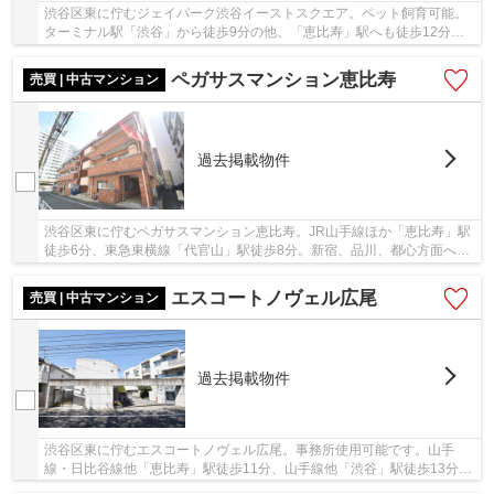
渋谷区東に佇むジェイパーク渋谷イーストスクエア。ペット飼育可能。
ターミナル駅「渋谷」から徒歩9分の他、「恵比寿」駅へも徒歩12分。
駅前をはじめ、周辺は商業施設で賑わいがあり、...
ペガサスマンション恵比寿
売買 | 中古マンション
過去掲載物件
渋谷区東に佇むペガサスマンション恵比寿。JR山手線ほか「恵比寿」駅
徒歩6分、東急東横線「代官山」駅徒歩8分。新宿、品川、都心方面への
アクセスも良好で通勤通学に便利です。周辺に...
エスコートノヴェル広尾
売買 | 中古マンション
過去掲載物件
渋谷区東に佇むエスコートノヴェル広尾。事務所使用可能です。山手
線・日比谷線他「恵比寿」駅徒歩11分、山手線他「渋谷」駅徒歩13分。
「渋谷」駅前から主要空港行きの高速バスが複数...