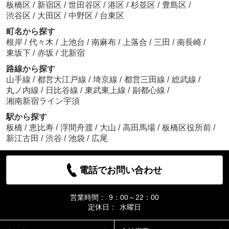
板橋区
/
新宿区
/
世田谷区
/
港区
/
杉並区
/
豊島区
/
渋谷区
/
大田区
/
中野区
/
台東区
町名から探す
根岸
/
代々木
/
上池台
/
南麻布
/
上落合
/
三田
/
南長崎
/
東坂下
/
赤坂
/
北新宿
路線から探す
山手線
/
都営大江戸線
/
埼京線
/
都営三田線
/
総武線
/
丸ノ内線
/
日比谷線
/
東武東上線
/
副都心線
/
湘南新宿ライン宇須
駅から探す
板橋
/
恵比寿
/
浮間舟渡
/
大山
/
高田馬場
/
板橋区役所前
/
新江古田
/
渋谷
/
池袋
/
広尾
電話でお問い合わせ
営業時間：
9：00～22：00
定休日：
水曜日