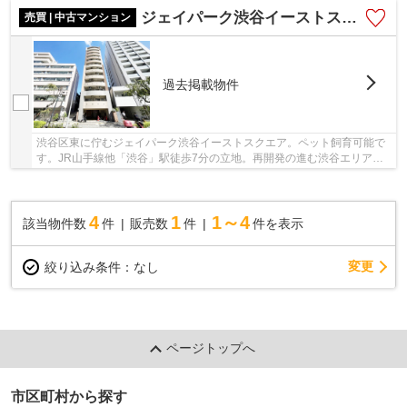
ジェイパーク渋谷イーストスクエア
売買 | 中古マンション
過去掲載物件
渋谷区東に佇むジェイパーク渋谷イーストスクエア。ペット飼育可能で
す。JR山手線他「渋谷」駅徒歩7分の立地。再開発の進む渋谷エリアに
位置するマンション。複数路線が利用可能で通勤...
4
1
1～4
該当物件数
件
販売数
件
件を表示
変更
絞り込み条件：
なし
ページトップへ
市区町村から探す