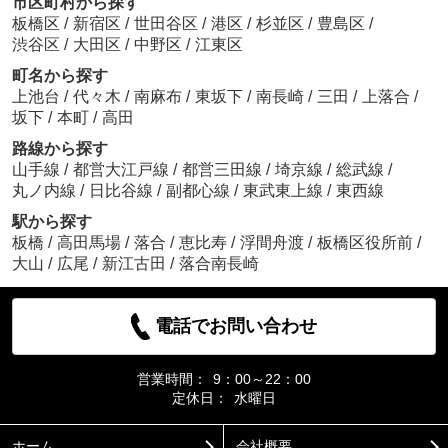
市区町村から探す
板橋区
/
新宿区
/
世田谷区
/
港区
/
杉並区
/
豊島区
/
渋谷区
/
大田区
/
中野区
/
江東区
町名から探す
上池台
/
代々木
/
南麻布
/
東坂下
/
南長崎
/
三田
/
上落合
/
坂下
/
本町
/
高田
路線から探す
山手線
/
都営大江戸線
/
都営三田線
/
埼京線
/
総武線
/
丸ノ内線
/
日比谷線
/
副都心線
/
東武東上線
/
東西線
駅から探す
板橋
/
高田馬場
/
落合
/
恵比寿
/
浮間舟渡
/
板橋区役所前
/
大山
/
広尾
/
新江古田
/
落合南長崎
電話でお問い合わせ
営業時間：
9：00～22：00
定休日：
水曜日
ホーム
会社概要