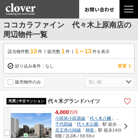
お問い合わせ
ココカラファイン 代々木上原南店の
周辺物件一覧
13
1
1～13
該当物件数
件
販売数
件
件を表示
変更
絞り込み条件：
なし
販売物件のみ
代々木グランドハイツ
売買 | 中古マンション
4,000
万
円
小田急小田原線
「
代々木八幡
」駅 徒歩10分
千代田線
「
代々木公園
」駅 徒歩13分
京王井の頭線
「
神泉
」駅 徒歩14分
8階 / 2LDK / 59.59㎡