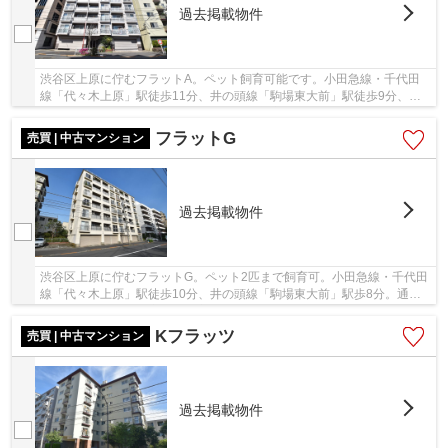
過去掲載物件
渋谷区上原に佇むフラットA。ペット飼育可能です。小田急線・千代田
線「代々木上原」駅徒歩11分、井の頭線「駒場東大前」駅徒歩9分、小
田急線「東北沢」駅徒歩10分。山手線「新宿」駅...
フラットG
売買 | 中古マンション
過去掲載物件
渋谷区上原に佇むフラットG。ペット2匹まで飼育可。小田急線・千代田
線「代々木上原」駅徒歩10分、井の頭線「駒場東大前」駅歩8分。通勤
通学・お出掛けに大変便利な立地が魅力的で、渋...
Kフラッツ
売買 | 中古マンション
過去掲載物件