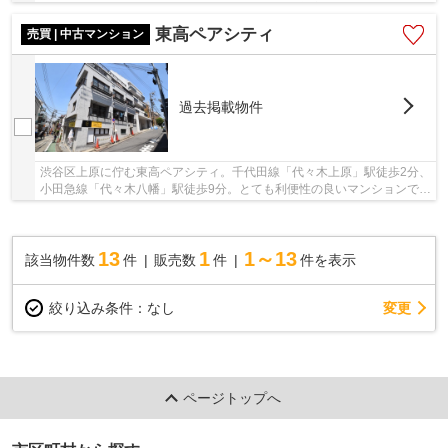
「代々木八幡」駅徒歩8分。ビッグターミナル「新宿...
東高ペアシティ
売買 | 中古マンション
過去掲載物件
渋谷区上原に佇む東高ペアシティ。千代田線「代々木上原」駅徒歩2分、
小田急線「代々木八幡」駅徒歩9分。とても利便性の良いマンションで
す。周辺にはお店も多く、買いものにも困りま...
13
1
1～13
該当物件数
件
販売数
件
件を表示
変更
絞り込み条件：
なし
ページトップへ