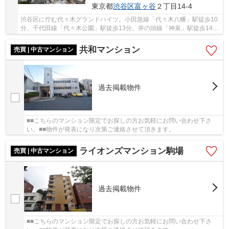
東京都
渋谷区
富ヶ谷
２丁目14-4
渋谷区に佇む代々木グランドハイツ。小田急線「代々木八幡」駅徒歩10
分。千代田線「代々木公園」駅徒歩13分。井の頭線「神泉」駅徒歩14分
と複数路線利用可能で利便性に富んだ立地にな...
共和マンション
売買 | 中古マンション
過去掲載物件
■■こちらのマンション限定でお探しの方お気軽にお問い合わせ下さ
い。■■物件が発表になり次第ご連絡させて頂きます。
ライオンズマンション駒場
売買 | 中古マンション
過去掲載物件
■■こちらのマンション限定でお探しの方お気軽にお問い合わせ下さ