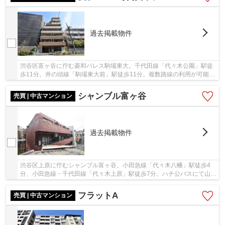
過去掲載物件
渋谷区富ヶ谷に佇む菱和パレス駒場東大。千代田線「代々木公園」駅徒
歩11分。井の頭線「駒場東大前」駅徒歩11分。複数路線の利用が可能で
都心へのアクセス良好です。近隣の住環境は住...
シャンブル富ヶ谷
売買 | 中古マンション
過去掲載物件
渋谷区上原に佇むシャンブル富ヶ谷。小田急線「代々木八幡」駅徒歩4
分、小田急線・千代田線「代々木上原」駅徒歩7分。ハチ公バスにて山手
線「渋谷」駅へのアクセスも良好です。昭和54...
フラットA
売買 | 中古マンション