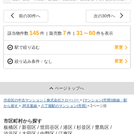
にそろう、駅だらけの立地。8駅6路線が利用可...
前の30件へ
次の30件へ
145
7
31～60
該当物件数
件
販売数
件
件を表示
駅で絞り込む
変更
変更
絞り込み条件：
なし
ページトップへ
渋谷区の中古マンション｜株式会社クローバー
>
(マンション(売買))路線・駅
から探す
>
JR京葉線
>
八丁堀駅のマンション(売買)
>
2ページ目
市区町村から探す
板橋区
/
新宿区
/
世田谷区
/
港区
/
杉並区
/
豊島区
/
渋谷区
/
大田区
/
中野区
/
江東区