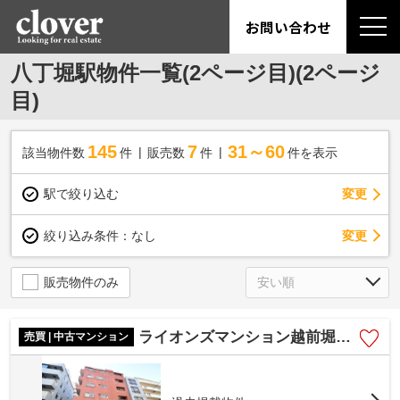
お問い合わせ
八丁堀駅物件一覧(2ページ目)(2ページ
目)
145
7
31～60
該当物件数
件
販売数
件
件を表示
駅で絞り込む
変更
変更
絞り込み条件：
なし
販売物件のみ
ライオンズマンション越前堀公園
売買 | 中古マンション