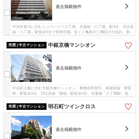
過去掲載物件
中央区新川に佇むニューハイツ八丁堀。京葉線「八丁堀」駅3分、日比谷
線「八丁堀」駅徒歩6分で利用可能。近くに亀島川と隅田川が流れ、新川
公園も近く自然を感じられる住環境です。ス...
中銀京橋マンシオン
売買 | 中古マンション
過去掲載物件
中央区入船に佇む中銀京橋マンシオン。事務所利用可。有楽町線「新富
町」駅徒歩2分、日比谷線「築地」駅徒歩4分、京葉線「八丁堀駅」徒歩
8分。徒歩圏内にはスーパーやコンビニ等があり...
明石町ツインクロス
売買 | 中古マンション
過去掲載物件