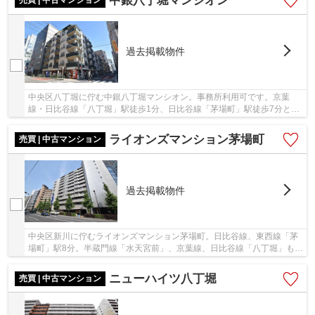
中銀八丁堀マンシオン
過去掲載物件
中央区八丁堀に佇む中銀八丁堀マンシオン。事務所利用可です。京葉
線・日比谷線「八丁堀」駅徒歩1分、日比谷線「茅場町」駅徒歩7分と通
勤通学に便利な立地。近隣にはコンビニ・銀行・...
ライオンズマンション茅場町
売買 | 中古マンション
過去掲載物件
中央区新川に佇むライオンズマンション茅場町。日比谷線、東西線「茅
場町」駅8分。半蔵門線「水天宮前」、京葉線、日比谷線「八丁堀」も利
用可能。昭和54年築、鉄骨鉄筋コンクリート造...
ニューハイツ八丁堀
売買 | 中古マンション