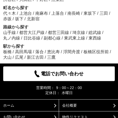
町名から探す
代々木
/
上池台
/
南麻布
/
上落合
/
南長崎
/
東坂下
/
三田
/
赤坂
/
坂下
/
北新宿
路線から探す
山手線
/
都営大江戸線
/
都営三田線
/
埼京線
/
総武線
/
丸ノ内線
/
日比谷線
/
副都心線
/
東武東上線
/
東西線
駅から探す
板橋
/
高田馬場
/
落合
/
恵比寿
/
浮間舟渡
/
板橋区役所前
/
大山
/
広尾
/
新江古田
/
三鷹
電話でお問い合わせ
営業時間：
9：00～22：00
定休日：
水曜日
ホーム
会社概要
お問い合わせ
物件リクエスト