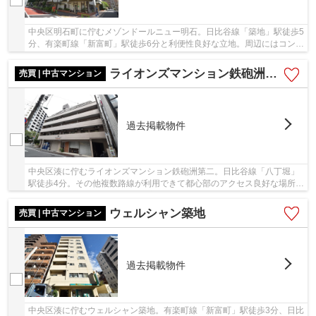
中央区明石町に佇むメゾンドールニュー明石。日比谷線「築地」駅徒歩5
分、有楽町線「新富町」駅徒歩6分と利便性良好な立地。周辺にはコンビ
ニやスーパーが多数あります。公園や学校・...
ライオンズマンション鉄砲洲第二
売買 | 中古マンション
過去掲載物件
中央区湊に佇むライオンズマンション鉄砲洲第二。日比谷線「八丁堀」
駅徒歩4分。その他複数路線が利用できて都心部のアクセス良好な場所で
す。マンション前には亀島川が流れており雰囲...
ウェルシャン築地
売買 | 中古マンション
過去掲載物件
中央区湊に佇むウェルシャン築地。有楽町線「新富町」駅徒歩3分、日比