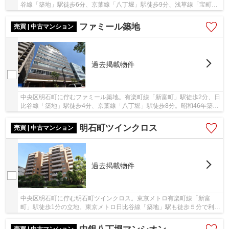
谷線「築地」駅徒歩6分、京葉線「八丁堀」駅徒歩9分、浅草線「宝町」
駅徒歩13分と4駅4路線利用可能で通勤通学に便...
ファミール築地
売買 | 中古マンション
過去掲載物件
中央区明石町に佇むファミール築地。有楽町線「新富町」駅徒歩2分、日
比谷線「築地」駅徒歩4分、京葉線「八丁堀」駅徒歩8分。昭和46年築、
鉄骨鉄筋コンクリート造10階建て総戸数106戸...
明石町ツインクロス
売買 | 中古マンション
過去掲載物件
中央区明石町に佇む明石町ツインクロス。東京メトロ有楽町線「新富
町」駅徒歩1分の立地。東京メトロ日比谷線「築地」駅も徒歩５分で利用
可能です。昭和59年2月築の新耐震基準、ＳＲＣ...
売買 | 中古マンション