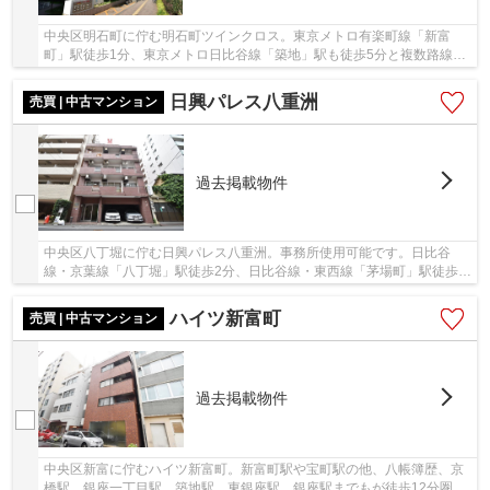
中央区明石町に佇む明石町ツインクロス。東京メトロ有楽町線「新富
町」駅徒歩1分、東京メトロ日比谷線「築地」駅も徒歩5分と複数路線利
用可能で通勤・通学に便利な立地です。昭和59年2...
日興パレス八重洲
売買 | 中古マンション
過去掲載物件
中央区八丁堀に佇む日興パレス八重洲。事務所使用可能です。日比谷
線・京葉線「八丁堀」駅徒歩2分、日比谷線・東西線「茅場町」駅徒歩5
分、銀座線他「日本橋」駅徒歩12分。「八丁堀」...
ハイツ新富町
売買 | 中古マンション
過去掲載物件
中央区新富に佇むハイツ新富町。新富町駅や宝町駅の他、八帳簿歴、京
橋駅、銀座一丁目駅、築地駅、東銀座駅、銀座駅までもが徒歩12分圏内