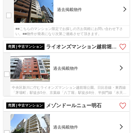
過去掲載物件
■■こちらのマンション限定でお探しの方お気軽にお問い合わせ下さ
い。■■物件が発表になり次第ご連絡させて頂きます。
ライオンズマンション越前堀公園
売買 | 中古マンション
過去掲載物件
中央区新川に佇むライオンズマンション越前堀公園。日比谷線・東西線
「茅場町」駅徒歩5分、京葉線「八丁堀」駅徒歩8分、半損門線「水天宮
前」駅徒歩12分。大京観光旧分譲、間組施工。...
メゾンドールニュー明石
売買 | 中古マンション
過去掲載物件