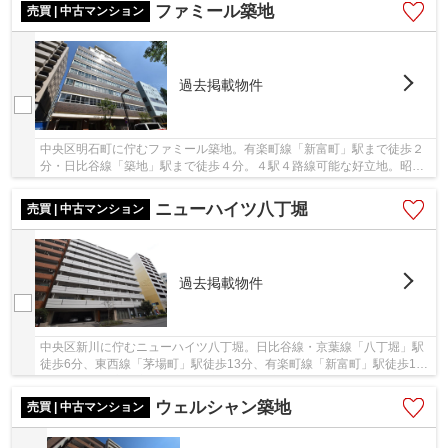
ファミール築地
売買 | 中古マンション
過去掲載物件
中央区明石町に佇むファミール築地。有楽町線「新富町」駅まで徒歩２
分・日比谷線「築地」駅まで徒歩４分。４駅４路線可能な好立地。昭和
46年9月築、ＳＲＣ造10階建て、総戸数107戸の...
ニューハイツ八丁堀
売買 | 中古マンション
過去掲載物件
中央区新川に佇むニューハイツ八丁堀。日比谷線・京葉線「八丁堀」駅
徒歩6分、東西線「茅場町」駅徒歩13分、有楽町線「新富町」駅徒歩14
分と利便性の高い立地です。東京建物旧分譲、西...
ウェルシャン築地
売買 | 中古マンション