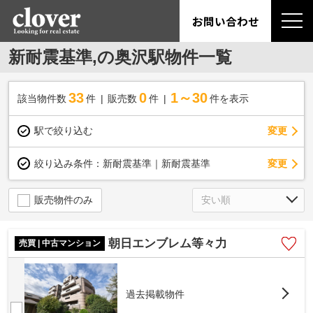
お問い合わせ
新耐震基準,の奥沢駅物件一覧
33
0
1～30
該当物件数
件
販売数
件
件を表示
駅で絞り込む
変更
変更
絞り込み条件：
新耐震基準｜新耐震基準
販売物件のみ
朝日エンブレム等々力
売買 | 中古マンション
過去掲載物件