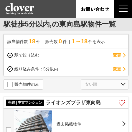
お問い合わせ
駅徒歩5分以内,の東向島駅物件一覧
18
0
1～18
該当物件数
件
販売数
件
件を表示
駅で絞り込む
変更
変更
絞り込み条件：
5分以内
販売物件のみ
ライオンズプラザ東向島
売買 | 中古マンション
過去掲載物件