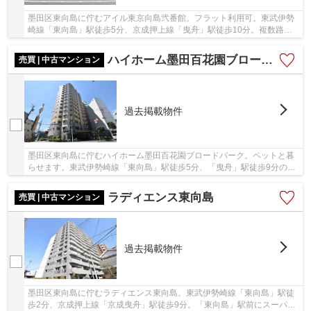
墨田区東向島に佇むアイル東京向島弐番館。フラット利用可。東武伊勢
崎線「東向島」駅徒歩5分、京成押上線「曳舟」駅徒歩10分。複数路線
利用可。平成25年築、総戸数43戸の中規模マンシ...
ハイホーム墨田百花園ブロードパーク
売買 | 中古マンション
過去掲載物件
墨田区東向島に佇むハイホーム墨田百花園ブロードパーク。ペットと暮
らせます。東武伊勢崎線「東向島」駅徒歩5分、「曳舟」駅徒歩9分の利
便性の良い立地です。建物は平成16年に建築さ...
ラディエンス東向島
売買 | 中古マンション
過去掲載物件
墨田区東向島に佇むラディエンス東向島。東武伊勢崎線「東向島」駅徒
歩2分、京成押上線「京成曳舟」駅徒歩9分。「東向島」駅前にスーパー