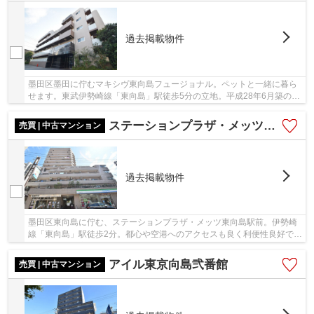
過去掲載物件
墨田区墨田に佇むマキシヴ東向島フュージョナル。ペットと一緒に暮ら
せます。東武伊勢崎線「東向島」駅徒歩5分の立地。平成28年6月築の築
浅、RC造5階建て、総戸数40戸のマンション。周...
ステーションプラザ・メッツ東向島駅前
売買 | 中古マンション
過去掲載物件
墨田区東向島に佇む、ステーションプラザ・メッツ東向島駅前。伊勢崎
線「東向島」駅徒歩2分。都心や空港へのアクセスも良く利便性良好で
す。駅前に深夜まで営業しているスーパーやドラ...
アイル東京向島弐番館
売買 | 中古マンション