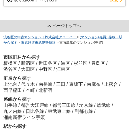
ページトップへ
渋谷区の中古マンション｜株式会社クローバー
>
(マンション(売買))路線・駅
から探す
>
東武鉄道東武伊勢崎線
>
東向島駅のマンション(売買)
市区町村から探す
板橋区
/
新宿区
/
世田谷区
/
港区
/
杉並区
/
豊島区
/
渋谷区
/
大田区
/
中野区
/
江東区
町名から探す
上池台
/
代々木
/
南長崎
/
三田
/
東坂下
/
南麻布
/
上落合
/
西早稲田
/
本町
/
北新宿
路線から探す
山手線
/
都営大江戸線
/
都営三田線
/
埼京線
/
総武線
/
丸ノ内線
/
日比谷線
/
東武東上線
/
副都心線
/
湘南新宿ライン宇須
駅から探す