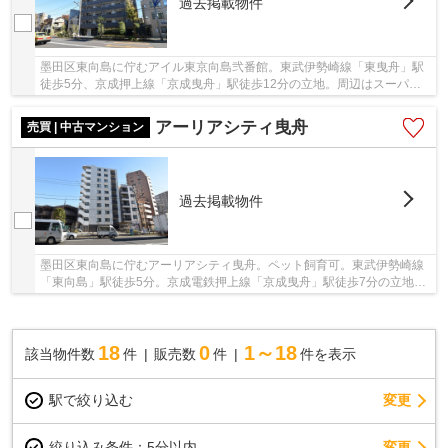
過去掲載物件
墨田区東向島に佇むアイル東京向島弐番館。東武伊勢崎線「東曳舟」駅
徒歩5分、京成押上線「京成曳舟」駅徒歩12分の立地。周辺はスーパー
やドラッグストア、コンビニが充実しており買い...
アーリアシティ曳舟
売買 | 中古マンション
過去掲載物件
墨田区東向島に佇むアーリアシティ曳舟。ペット飼育可。東武伊勢崎線
「東向島」駅徒歩5分。京成電鉄押上線「京成曳舟」駅徒歩7分の立地で
す。昔ながらの町工場が点在し、下町情緒が残...
18
0
1～18
該当物件数
件
販売数
件
件を表示
駅で絞り込む
変更
変更
絞り込み条件：
5分以内