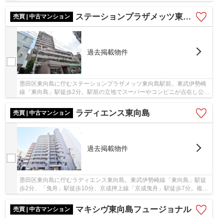
やドラッグストアがあり、買い物に困りません...
ステーションプラザメッツ東向島駅前
売買 | 中古マンション
過去掲載物件
墨田区東向島に佇むステーションプラザメッツ東向島駅前。東武伊勢崎
線「東向島」駅徒歩2分。駅前の立地でスーパーやコンビニが点在し公園
や緑道も近くにあり緑を感じられる環境です。...
ラディエンス東向島
売買 | 中古マンション
過去掲載物件
墨田区東向島に佇むラディエンス東向島。東武伊勢崎線「東向島」駅徒
歩2分、「曳舟」駅徒歩10分、京成押上線「京成曳舟」駅徒歩7分。複数
路線利用可能で利便性良好です。平成11年築の...
マキシヴ東向島フュージョナル
売買 | 中古マンション