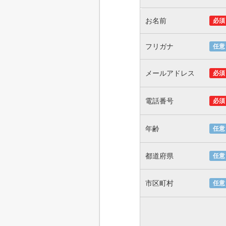
お名前
必須
フリガナ
任意
メールアドレス
必須
電話番号
必須
年齢
任意
都道府県
任意
市区町村
任意