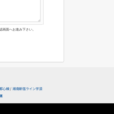
認画面へお進み下さい。
都心線
/
湘南新宿ライン宇須
鷹