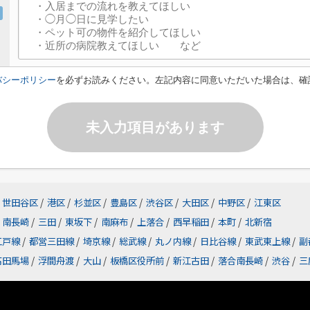
バシーポリシー
を必ずお読みください。左記内容に同意いただいた場合は、確
未入力項目があります
世田谷区
/
港区
/
杉並区
/
豊島区
/
渋谷区
/
大田区
/
中野区
/
江東区
南長崎
/
三田
/
東坂下
/
南麻布
/
上落合
/
西早稲田
/
本町
/
北新宿
江戸線
/
都営三田線
/
埼京線
/
総武線
/
丸ノ内線
/
日比谷線
/
東武東上線
/
副
高田馬場
/
浮間舟渡
/
大山
/
板橋区役所前
/
新江古田
/
落合南長崎
/
渋谷
/
三