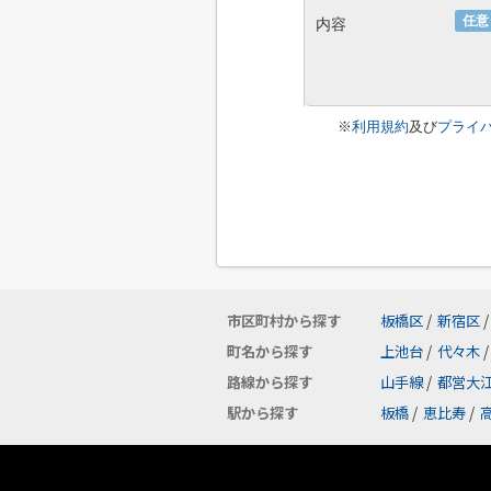
任意
内容
※
利用規約
及び
プライ
市区町村から探す
板橋区
/
新宿区
/
町名から探す
上池台
/
代々木
/
路線から探す
山手線
/
都営大
駅から探す
板橋
/
恵比寿
/