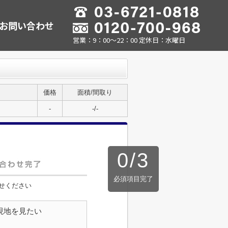
お問い合わせ
営業：9：00～22：00 定休日：水曜日
価格
面積/間取り
-
-/-
0
/
3
必須項目完了
せください
現地を見たい