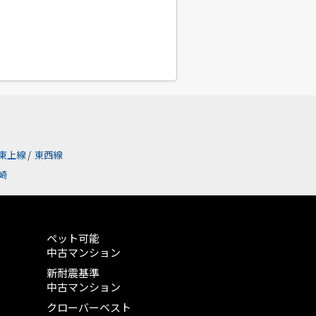
東上線
/
東西線
崎
ペット可能
中古マンション
新耐震基準
中古マンション
クローバーベスト