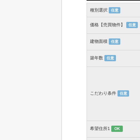
種別選択
任意
価格【売買物件】
任意
建物面積
任意
築年数
任意
こだわり条件
任意
希望住所1
OK