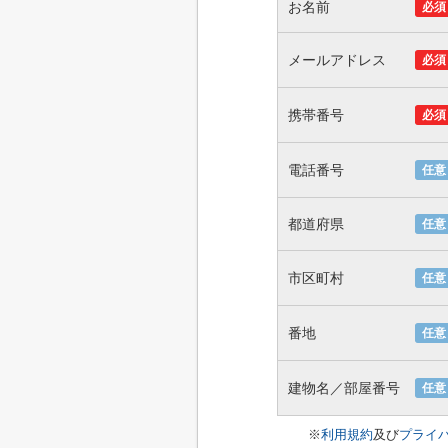
お名前
必須
メールアドレス
必須
携帯番号
必須
電話番号
任意
都道府県
任意
市区町村
任意
番地
任意
建物名／部屋番号
任意
※
利用規約
及び
プライ