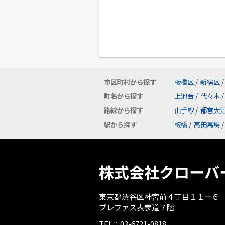
市区町村から探す
板橋区
/
新宿区
/
町名から探す
上池台
/
代々木
/
路線から探す
山手線
/
都営大
駅から探す
板橋
/
高田馬場
/
株式会社クローバ
東京都渋谷区神宮前４丁目１１ー６
プレファス表参道７階
TEL：03-6721-0818