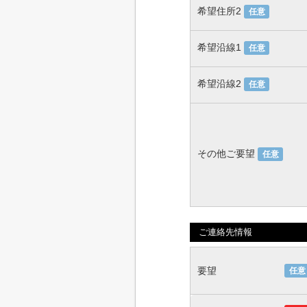
希望住所2
任意
希望沿線1
任意
希望沿線2
任意
その他ご要望
任意
ご連絡先情報
要望
任意