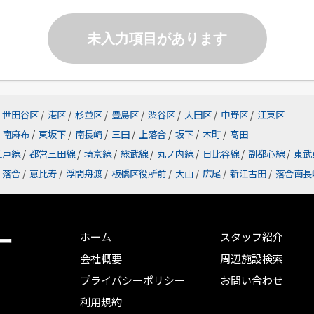
未入力項目があります
世田谷区
/
港区
/
杉並区
/
豊島区
/
渋谷区
/
大田区
/
中野区
/
江東区
南麻布
/
東坂下
/
南長崎
/
三田
/
上落合
/
坂下
/
本町
/
高田
江戸線
/
都営三田線
/
埼京線
/
総武線
/
丸ノ内線
/
日比谷線
/
副都心線
/
東武
落合
/
恵比寿
/
浮間舟渡
/
板橋区役所前
/
大山
/
広尾
/
新江古田
/
落合南長
ー
ホーム
スタッフ紹介
会社概要
周辺施設検索
プライバシーポリシー
お問い合わせ
利用規約