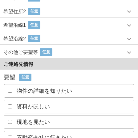
希望住所2
任意
希望沿線1
任意
希望沿線2
任意
その他ご要望等
任意
ご連絡先情報
要望
任意
物件の詳細を知りたい
資料がほしい
現地を見たい
不動産会社に行きたい