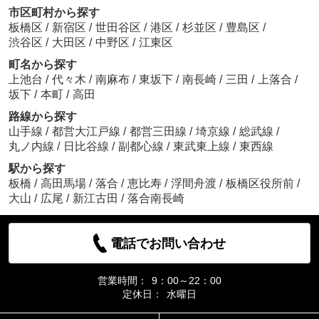
市区町村から探す
板橋区
/
新宿区
/
世田谷区
/
港区
/
杉並区
/
豊島区
/
渋谷区
/
大田区
/
中野区
/
江東区
町名から探す
上池台
/
代々木
/
南麻布
/
東坂下
/
南長崎
/
三田
/
上落合
/
坂下
/
本町
/
高田
路線から探す
山手線
/
都営大江戸線
/
都営三田線
/
埼京線
/
総武線
/
丸ノ内線
/
日比谷線
/
副都心線
/
東武東上線
/
東西線
駅から探す
板橋
/
高田馬場
/
落合
/
恵比寿
/
浮間舟渡
/
板橋区役所前
/
大山
/
広尾
/
新江古田
/
落合南長崎
電話でお問い合わせ
営業時間：
9：00～22：00
定休日：
水曜日