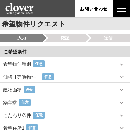
お問い合わせ
希望物件リクエスト
入力
確認
送信
ご希望条件
希望物件種別
任意
価格【売買物件】
任意
建物面積
任意
築年数
任意
こだわり条件
任意
希望住所1
任意