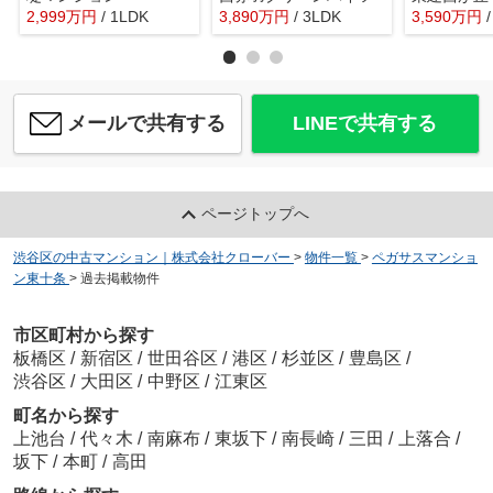
2,999
万
円
/ 1LDK
3,890
万
円
/ 3LDK
3,590
万
円
メールで共有する
LINEで共有する
ページトップへ
渋谷区の中古マンション｜株式会社クローバー
>
物件一覧
>
ペガサスマンショ
ン東十条
>
過去掲載物件
市区町村から探す
板橋区
/
新宿区
/
世田谷区
/
港区
/
杉並区
/
豊島区
/
渋谷区
/
大田区
/
中野区
/
江東区
町名から探す
上池台
/
代々木
/
南麻布
/
東坂下
/
南長崎
/
三田
/
上落合
/
坂下
/
本町
/
高田