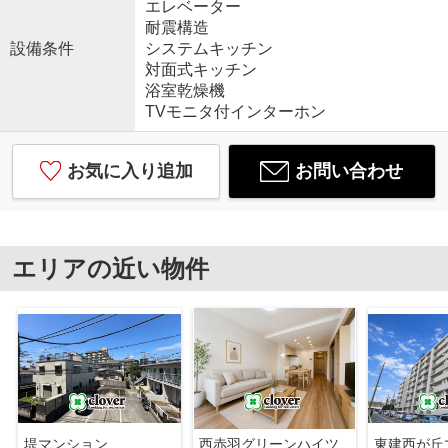
エレベーター
耐震構造
設備条件
システムキッチン
対面式キッチン
浴室乾燥機
TVモニタ付インターホン
お気に入り追加
お問い合わせ
エリアの近い物件
堤マンション
西赤羽グリーンハイツ
東建西が丘