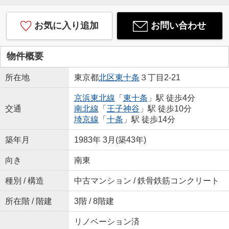
お気に入り追加
お問い合わせ
物件概要
所在地
東京都
北区
東十条
３丁目2-21
京浜東北線
「
東十条
」駅 徒歩4分
交通
南北線
「
王子神谷
」駅 徒歩10分
埼京線
「
十条
」駅 徒歩14分
築年月
1983年 3月(築43年)
向き
南東
種別 / 構造
中古マンション / 鉄骨鉄筋コンクリート
所在階 / 階建
3階 / 8階建
リノベーション済