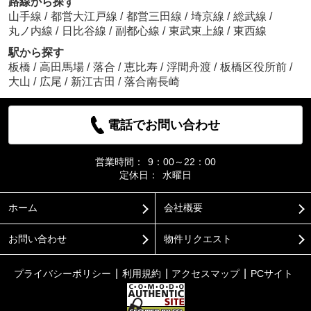
路線から探す
山手線
/
都営大江戸線
/
都営三田線
/
埼京線
/
総武線
/
丸ノ内線
/
日比谷線
/
副都心線
/
東武東上線
/
東西線
駅から探す
板橋
/
高田馬場
/
落合
/
恵比寿
/
浮間舟渡
/
板橋区役所前
/
大山
/
広尾
/
新江古田
/
落合南長崎
電話でお問い合わせ
営業時間：
9：00～22：00
定休日：
水曜日
ホーム
会社概要
お問い合わせ
物件リクエスト
プライバシーポリシー
利用規約
アクセスマップ
PCサイト