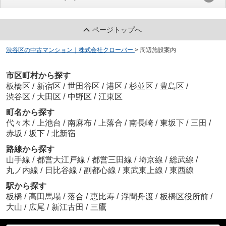
ページトップへ
渋谷区の中古マンション｜株式会社クローバー
>
周辺施設案内
市区町村から探す
板橋区
/
新宿区
/
世田谷区
/
港区
/
杉並区
/
豊島区
/
渋谷区
/
大田区
/
中野区
/
江東区
町名から探す
代々木
/
上池台
/
南麻布
/
上落合
/
南長崎
/
東坂下
/
三田
/
赤坂
/
坂下
/
北新宿
路線から探す
山手線
/
都営大江戸線
/
都営三田線
/
埼京線
/
総武線
/
丸ノ内線
/
日比谷線
/
副都心線
/
東武東上線
/
東西線
駅から探す
板橋
/
高田馬場
/
落合
/
恵比寿
/
浮間舟渡
/
板橋区役所前
/
大山
/
広尾
/
新江古田
/
三鷹