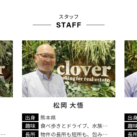
三樹 凱
出身
宮崎県
出
食べ歩きとドライブ、水族館巡り。
趣味
バイクをカスタムしたり、ツーリングに行く...
趣
物件の長所も短所も、包み隠さずにお伝えし...
長所
お客様の目線に立ち、真摯に寄り添い、ご希...
長