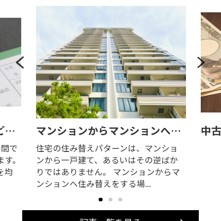
マンションからマンションへの住み替え方法は？メリットや注意点をご紹介！
中古マンションは月8万円で購入可能？借入可能額や必要な年収を解説
ショ
離婚
ばか
財産
らマ
しか
等に