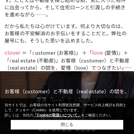
す。たとえば不動産を探し始める前、気に入った物件
に出会ってから、そして住宅ローンと引渡しの手続き
パレステュディオ勝どきRiver
2026/07/31
を進めながら……。
side
だから私たちは心がけています。何より大切なのは、
2026/01/04
ニューハイム久が原
お客様の不安解消のお手伝いをすることだと。弊社の
屋号にも、そうした思いを込めました。
2026/07/31
佃スカイハイツ
clover
c
love
＝「
ustomer (お客様)」 ＋「
(愛情)」＋
r
「
eal estate (不動産)」お客様（customer）と不動産
2026/07/31
フジメゾン千駄木
（real estate）の間を、愛情（love）でつなぎたい――。
2026/01/04
豊栄荻窪ステーションプラザ
お客様（customer）と不動産（real estate）の間を、
2024/02/23
成増ビューハイツ
愛情（love）でつなぎたい
当サイトでは、お客様の当サイト利用状況把握、サービス向上検討を目的と
2023/01/05
桜台ハイライズ
して、クッキー（Cookie）を使用しています。
詳しくは、当社の
「Cookieの取扱いについて」
をご確認ください。
株式会社クローバー
03-6721-0818
東急ドエルアルス等々力ネクステー
閉じる
2026/07/31
ジ