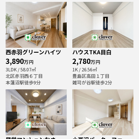
西赤羽グリーンハイツ
ハウスTKA目白
3,890
2,780
万円
万円
3LDK / 58.07㎡
1K / 26.56㎡
北区赤羽西６丁目
豊島区高田１丁目
本蓮沼駅徒歩9分
雑司が谷駅徒歩2分