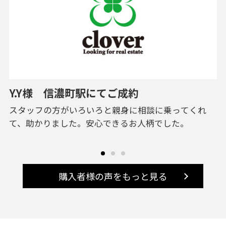
L様 豊島区にてご成約
いま住んでいる家が狭く感じ始めたので、探し始めま
担
した。 そのため、家の広さと、駅からの距離感を優先
て
して物件を選定して、２件に絞り込んでから内...
購入者様の声をもっと見る