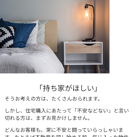
2021/03/14
新大橋永谷マンション
2026/07/31
オリンポス板橋栄町
2026/01/04
ランデン池袋
2026/01/04
井草サマリヤマンション
2020/02/13
秀和第2田町レジデンス
2019/10/17
パシフィック両国
「持ち家がほしい」
2023/10/29
ニューハイツ大森
そうお考えの方は、たくさんおられます。
しかし、住宅購入にあたって「不安などない」と言い
2022/07/28
ストーク両国秀山
切れる方は、まずお見かけしません。
2026/07/31
グランシティ西荻窪
どんなお客様も、常に不安と闘っていらっしゃいま