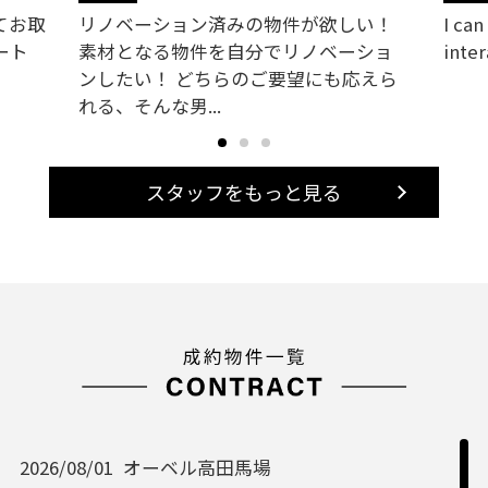
い！
I can speak English, so I can handle
お客
ショ
interactions with inter...
引い
えら
いた
スタッフをもっと見る
2026/08/01
オーベル高田馬場