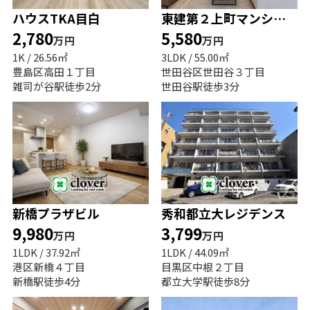
ハウスTKA目白
東建第２上町マンション
2,780
5,580
万円
万円
1K / 26.56㎡
3LDK / 55.00㎡
豊島区高田１丁目
世田谷区世田谷３丁目
雑司が谷駅徒歩2分
世田谷駅徒歩3分
新橋プラザビル
秀和都立大レジデンス
9,980
3,799
万円
万円
1LDK / 37.92㎡
1LDK / 44.09㎡
港区新橋４丁目
目黒区中根２丁目
新橋駅徒歩4分
都立大学駅徒歩8分