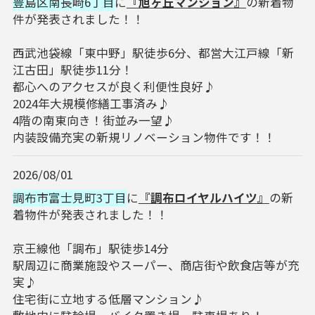
豊島区南長崎6丁目
に
『旭ヶ丘マンション』
の新着物
件が発表されました！！
西武池袋線「東中野」駅徒歩6分、都営大江戸線「新
江古田」駅徒歩11分！
都心へのアクセスが良く利便性良好♪
2024年大規模修繕工事済み♪
4階の南東向き！街並み一望♪
内装設備充実の新規リノベーション物件です！！
2026/08/01
調布市富士見町3丁目
に
『調布ロイヤルハイツ』
の新
着物件が発表されました！！
京王線他「調布」駅徒歩14分
駅周辺に商業施設やスーパー、商店街や飲食店等が充
実♪
住宅街に立地する低層マンション♪