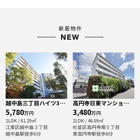
越中島三丁目ハイツ3号棟
高円寺日東マンション B棟
5,780
3,480
万円
万円
2LDK / 61.29㎡
2LDK / 46.09㎡
江東区越中島３丁目
杉並区高円寺南５丁目
越中島駅徒歩6分
東高円寺駅徒歩8分