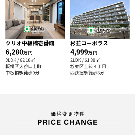
クリオ中板橋壱番館
杉並コーポラス
6,280
4,999
万円
万円
3LDK / 62.18㎡
2LDK / 61.38㎡
板橋区大谷口上町
杉並区上荻４丁目
中板橋駅徒歩9分
西荻窪駅徒歩8分