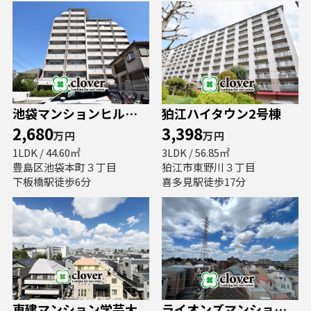
池袋マンションヒルハイム
狛江ハイタウン2号棟
2,680
3,398
万円
万円
1LDK / 44.60㎡
3LDK / 56.85㎡
豊島区池袋本町３丁目
狛江市東野川３丁目
下板橋駅徒歩6分
喜多見駅徒歩17分
東建マンション学芸大
ライオンズマンション赤塚公園