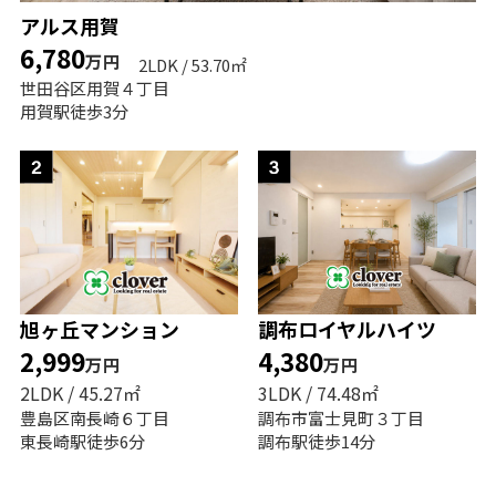
アルス用賀
6,780
万円
2LDK / 53.70㎡
世田谷区用賀４丁目
用賀駅徒歩3分
旭ヶ丘マンション
調布ロイヤルハイツ
2,999
4,380
万円
万円
2LDK / 45.27㎡
3LDK / 74.48㎡
豊島区南長崎６丁目
調布市富士見町３丁目
東長崎駅徒歩6分
調布駅徒歩14分