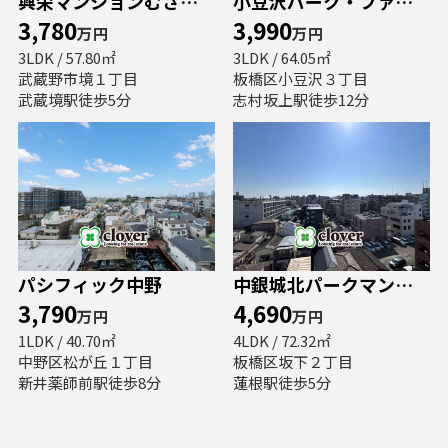
興栄マンションむさしの
小豆沢パーク・ファミリアB棟
3,780
3,990
万円
万円
3LDK / 57.80㎡
3LDK / 64.05㎡
武蔵野市境１丁目
板橋区小豆沢３丁目
武蔵境駅徒歩5分
志村坂上駅徒歩12分
パシフィック中野
中銀城北パークマンシオン
3,790
4,690
万円
万円
1LDK / 40.70㎡
4LDK / 72.32㎡
中野区松が丘１丁目
板橋区坂下２丁目
新井薬師前駅徒歩8分
蓮根駅徒歩5分