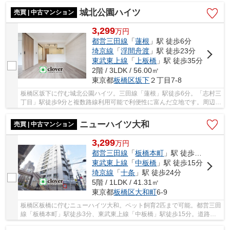
城北公園ハイツ
売買 | 中古マンション
3,299
万
円
都営三田線
「
蓮根
」駅 徒歩6分
埼京線
「
浮間舟渡
」駅 徒歩23分
東武東上線
「
上板橋
」駅 徒歩35分
2階 / 3LDK / 56.00㎡
東京都
板橋区
坂下
２丁目7-8
板橋区坂下に佇む城北公園ハイツ。三田線「蓮根」駅徒歩6分。「志村三
丁目」駅徒歩9分と複数路線利用可能で利便性に富んだ立地です。周辺に
は買い物施設や病院、目の前には子供に嬉し...
ニューハイツ大和
売買 | 中古マンション
3,299
万
円
都営三田線
「
板橋本町
」駅 徒歩3分
東武東上線
「
中板橋
」駅 徒歩15分
埼京線
「
十条
」駅 徒歩24分
5階 / 1LDK / 41.31㎡
東京都
板橋区
大和町
6-9
板橋区板橋に佇むニューハイツ大和。ペット飼育2匹まで可能。都営三田
線「板橋本町」駅徒歩3分、東武東上線「中板橋」駅徒歩15分。道路の
向かいには仲宿商店街が広がり、買い物施設や...