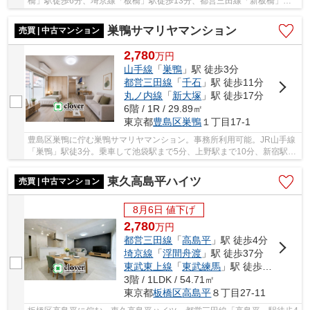
橋」駅徒歩6分、埼京線「板橋」駅徒歩13分、都営三田線「新板橋」駅
徒歩15分。「下板橋」駅から「池袋」駅まで2駅、...
巣鴨サマリヤマンション
売買 | 中古マンション
2,780
万
円
山手線
「
巣鴨
」駅 徒歩3分
都営三田線
「
千石
」駅 徒歩11分
丸ノ内線
「
新大塚
」駅 徒歩17分
6階 / 1R / 29.89㎡
東京都
豊島区
巣鴨
１丁目17-1
豊島区巣鴨に佇む巣鴨サマリヤマンション。事務所利用可能。JR山手線
「巣鴨」駅徒3分。乗車して池袋駅まで5分、上野駅まで10分、新宿駅ま
で15分、東京駅まで20分。事務所利用可能。駅...
東久高島平ハイツ
売買 | 中古マンション
8月6日 値下げ
2,780
万
円
都営三田線
「
高島平
」駅 徒歩4分
埼京線
「
浮間舟渡
」駅 徒歩37分
東武東上線
「
東武練馬
」駅 徒歩38分
3階 / 1LDK / 54.71㎡
東京都
板橋区
高島平
８丁目27-11