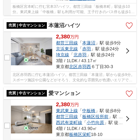
板橋区宮本町に佇む宮本37ハイツ。都営三田線「板橋本町」駅徒歩10
分。東武東上線「中板橋」駅も利用が可能、王子行きのバス停も徒歩1分
で便利の良い立地。マンションの脇には公園が有...
本蓮沼ハイツ
売買 | 中古マンション
2,380
万
円
都営三田線
「
本蓮沼
」駅 徒歩9分
京浜東北線
「
赤羽
」駅 徒歩24分
埼京線
「
北赤羽
」駅 徒歩24分
3階 / 1LDK / 43.17㎡
東京都
北区
赤羽西
６丁目30-3
北区赤羽西に佇む本蓮沼ハイツ。都営三田線「本蓮沼」駅から徒歩9分。
スポーツ施設や公園などがそろう、文化的な雰囲気が色濃いエリアで
す。幹線道路からも距離があり、閑静な住宅地が...
愛マンション
売買 | 中古マンション
2,380
万
円
東武東上線
「
中板橋
」駅 徒歩8分
都営三田線
「
板橋区役所前
」駅 徒歩12分
西武有楽町線
「
小竹向原
」駅 徒歩39分
4階 / 1LDK / 43.90㎡
東京都
板橋区
栄町
18-10