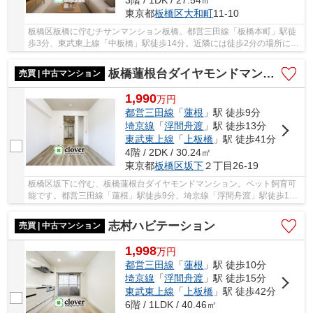
3階 / 1DK / 27.54㎡
東京都
板橋区
大和町
11-10
板橋区板橋に佇むチサンマンション板橋。都営三田線「板橋本町」駅徒
歩3分、東武東上線「中板橋」駅徒歩14分。近隣には徒歩2分の場所にス
ーパー「まいばすけっと」や、徒歩3分の場所に...
板橋蓮根台ダイヤモンドマンション
売買 | 中古マンション
1,990
万
円
都営三田線
「
蓮根
」駅 徒歩9分
埼京線
「
浮間舟渡
」駅 徒歩13分
東武東上線
「
上板橋
」駅 徒歩41分
4階 / 2DK / 30.24㎡
東京都
板橋区
坂下
２丁目26-19
板橋区坂下に佇む、板橋蓮根台ダイヤモンドマンション。ペット飼育可
能です。都営三田線「蓮根」駅徒歩9分、埼京線「浮間舟渡」駅徒歩13
分。「池袋」駅まで「浮間舟渡」駅から5駅、乗...
志村ハビテーション
売買 | 中古マンション
1,998
万
円
都営三田線
「
蓮根
」駅 徒歩10分
埼京線
「
浮間舟渡
」駅 徒歩15分
東武東上線
「
上板橋
」駅 徒歩42分
6階 / 1LDK / 40.46㎡