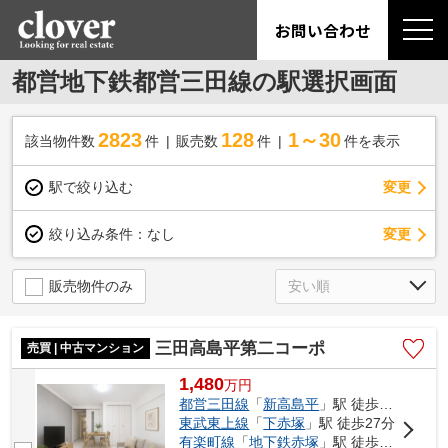
お問い合わせ
都営地下鉄都営三田線の駅選択画面
2823
128
1～30
該当物件数
件
販売数
件
件を表示
駅で絞り込む
変更
変更
絞り込み条件：
なし
販売物件のみ
三田高島平第二コーポ
売買 | 中古マンション
1,480
万
円
都営三田線
「
新高島平
」駅 徒歩8分
東武東上線
「
下赤塚
」駅 徒歩27分
有楽町線
「
地下鉄赤塚
」駅 徒歩28分