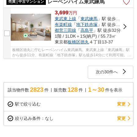
レーベンハイム東武練馬
売買 | 中古マンション
3,699
万
円
東武東上線
「
東武練馬
」駅 徒歩11分
有楽町線
「
地下鉄赤塚
」駅 徒歩14分
都営三田線
「
高島平
」駅 徒歩32分
1階 / 1LDK＋1S(納戸) / 55.73㎡
東京都
板橋区
徳丸
４丁目13-37
板橋区徳丸に佇むレーベンハイム東武練馬。東武東上線「東武練馬」駅
から徒歩11分、有楽町線「地下鉄赤塚」駅も徒歩14分にて利用可能。区
立北野小学校へは400ｍ、区立赤塚第一中学校は...
次の30件へ
2823
128
1～30
該当物件数
件
販売数
件
件を表示
駅で絞り込む
変更
変更
絞り込み条件：
なし