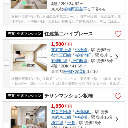
4階 / 2K / 34.92㎡
東京都
板橋区
高島平
３丁目4-6
板橋区高島平に佇む三田高島平第二コーポ。都営三田線「新高島平」駅
徒歩8分。大手町や日への通勤が乗換なしで乗車約33分。周辺には緑が
多く、ゆったりとした街並みが広がっています。...
住建第二ハイプレース
売買 | 中古マンション
1,580
万
円
東武東上線
「
中板橋
」駅 徒歩5分
都営三田線
「
板橋本町
」駅 徒歩15分
有楽町線
「
小竹向原
」駅 徒歩35分
4階 / 2DK / 41.69㎡
東京都
板橋区
双葉町
12-10
板橋区双葉町に佇む住建第二ハイプレース。東武東上線「中板橋」駅か
ら徒歩5分。駅からの道のりは駅前の商店街を利用できるため、飲食店や
個人商店、スーパーマーケットなど利便性の高...
チサンマンション板橋
売買 | 中古マンション
1,850
万
円
都営三田線
「
板橋本町
」駅 徒歩3分
東武東上線
「
中板橋
」駅 徒歩16分
埼京線
「
十条
」駅 徒歩26分