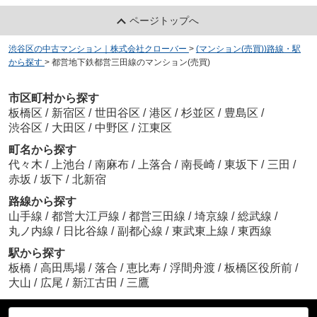
ページトップへ
渋谷区の中古マンション｜株式会社クローバー
>
(マンション(売買))路線・駅
から探す
>
都営地下鉄都営三田線のマンション(売買)
市区町村から探す
板橋区
/
新宿区
/
世田谷区
/
港区
/
杉並区
/
豊島区
/
渋谷区
/
大田区
/
中野区
/
江東区
町名から探す
代々木
/
上池台
/
南麻布
/
上落合
/
南長崎
/
東坂下
/
三田
/
赤坂
/
坂下
/
北新宿
路線から探す
山手線
/
都営大江戸線
/
都営三田線
/
埼京線
/
総武線
/
丸ノ内線
/
日比谷線
/
副都心線
/
東武東上線
/
東西線
駅から探す
板橋
/
高田馬場
/
落合
/
恵比寿
/
浮間舟渡
/
板橋区役所前
/
大山
/
広尾
/
新江古田
/
三鷹