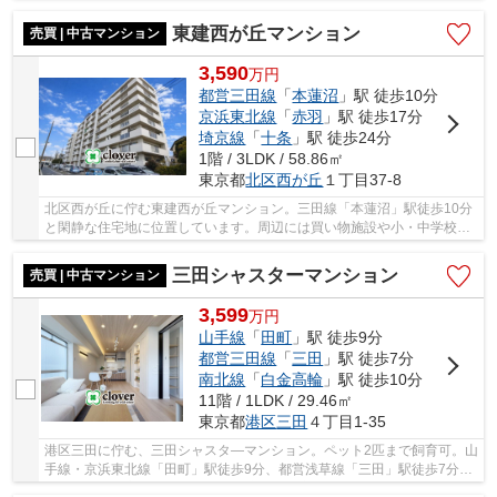
ているほか、動物病院やペットショップも点...
東建西が丘マンション
売買 | 中古マンション
3,590
万
円
都営三田線
「
本蓮沼
」駅 徒歩10分
京浜東北線
「
赤羽
」駅 徒歩17分
埼京線
「
十条
」駅 徒歩24分
1階 / 3LDK / 58.86㎡
東京都
北区
西が丘
１丁目37-8
北区西が丘に佇む東建西が丘マンション。三田線「本蓮沼」駅徒歩10分
と閑静な住宅地に位置しています。周辺には買い物施設や小・中学校が
あり生活環境が整っています。お子様に嬉しい...
三田シャスターマンション
売買 | 中古マンション
3,599
万
円
山手線
「
田町
」駅 徒歩9分
都営三田線
「
三田
」駅 徒歩7分
南北線
「
白金高輪
」駅 徒歩10分
11階 / 1LDK / 29.46㎡
東京都
港区
三田
４丁目1-35
港区三田に佇む、三田シャスタ―マンション。ペット2匹まで飼育可。山
手線・京浜東北線「田町」駅徒歩9分、都営浅草線「三田」駅徒歩7分、
南北線「白金高輪」駅徒歩10分。空港や地方へ...