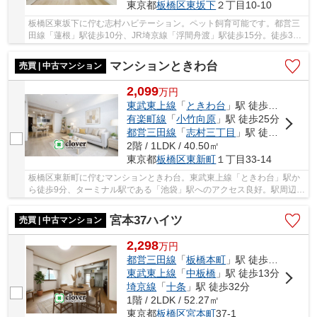
東京都
板橋区
東坂下
２丁目10-10
板橋区東坂下に佇む志村ハビテーション。ペット飼育可能です。都営三
田線「蓮根」駅徒歩10分、JR埼京線「浮間舟渡」駅徒歩15分。徒歩3分
に位置するスーパーオリンピックには動物病院が...
マンションときわ台
売買 | 中古マンション
2,099
万
円
東武東上線
「
ときわ台
」駅 徒歩9分
有楽町線
「
小竹向原
」駅 徒歩25分
都営三田線
「
志村三丁目
」駅 徒歩31分
2階 / 1LDK / 40.50㎡
東京都
板橋区
東新町
１丁目33-14
板橋区東新町に佇むマンションときわ台。東武東上線「ときわ台」駅か
ら徒歩9分、ターミナル駅である「池袋」駅へのアクセス良好。駅周辺環
境もコンビニやスーパーマーケット、ドラック...
宮本37ハイツ
売買 | 中古マンション
2,298
万
円
都営三田線
「
板橋本町
」駅 徒歩10分
東武東上線
「
中板橋
」駅 徒歩13分
埼京線
「
十条
」駅 徒歩32分
1階 / 2LDK / 52.27㎡
東京都
板橋区
宮本町
37-1