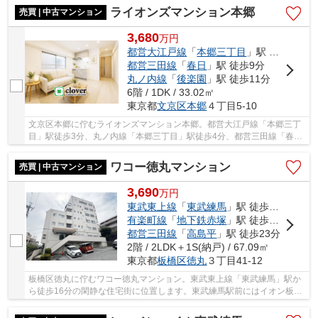
ライオンズマンション本郷
売買 | 中古マンション
3,680
万
円
都営大江戸線
「
本郷三丁目
」駅 徒歩3分
都営三田線
「
春日
」駅 徒歩9分
丸ノ内線
「
後楽園
」駅 徒歩11分
6階 / 1DK / 33.02㎡
東京都
文京区
本郷
４丁目5-10
文京区本郷に佇むライオンズマンション本郷。都営大江戸線「本郷三丁
目」駅徒歩3分、丸ノ内線「本郷三丁目」駅徒歩4分、都営三田線「春
日」駅9分と複数路線利用可能で利便性に富んだ立...
ワコー徳丸マンション
売買 | 中古マンション
3,690
万
円
東武東上線
「
東武練馬
」駅 徒歩16分
有楽町線
「
地下鉄赤塚
」駅 徒歩22分
都営三田線
「
高島平
」駅 徒歩23分
2階 / 2LDK＋1S(納戸) / 67.09㎡
東京都
板橋区
徳丸
３丁目41-12
板橋区徳丸に佇むワコー徳丸マンション。東武東上線「東武練馬」駅か
ら徒歩16分の閑静な住宅街に位置します。東武練馬駅前にはイオン板橋
ショッピングセンターをはじめ、買い物施設や...