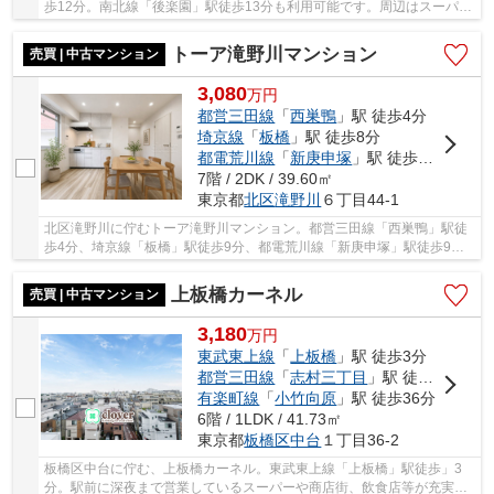
歩12分。南北線「後楽園」駅徒歩13分も利用可能です。周辺はスーパ
ー、コンビニが点在し買物便利です。東京ドーム...
トーア滝野川マンション
売買 | 中古マンション
3,080
万
円
都営三田線
「
西巣鴨
」駅 徒歩4分
埼京線
「
板橋
」駅 徒歩8分
都電荒川線
「
新庚申塚
」駅 徒歩10分
7階 / 2DK / 39.60㎡
東京都
北区
滝野川
６丁目44-1
北区滝野川に佇むトーア滝野川マンション。都営三田線「西巣鴨」駅徒
歩4分、埼京線「板橋」駅徒歩9分、都電荒川線「新庚申塚」駅徒歩9分
で、多方面へアクセス可能。周辺には、スーパー...
上板橋カーネル
売買 | 中古マンション
3,180
万
円
東武東上線
「
上板橋
」駅 徒歩3分
都営三田線
「
志村三丁目
」駅 徒歩24分
有楽町線
「
小竹向原
」駅 徒歩36分
6階 / 1LDK / 41.73㎡
東京都
板橋区
中台
１丁目36-2
板橋区中台に佇む、上板橋カーネル。東武東上線「上板橋」駅徒歩」3
分。駅前に深夜まで営業しているスーパーや商店街、飲食店等が充実し