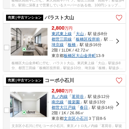
板橋区高島平に佇む、東久高島平ハイツ。都営三田線「高島平」駅徒歩4
分。駅前に深夜まで営業しているスーパーがある他、100円ショップや
ドラッグストア等もあり生活環境が整っていま...
パラスト大山
売買 | 中古マンション
2,800
万
円
東武東上線
「
大山
」駅 徒歩8分
都営三田線
「
板橋区役所前
」駅 徒歩11分
埼京線
「
板橋
」駅 徒歩16分
2階 / 1LDK / 42.72㎡
東京都
板橋区
大山金井町
13-9
板橋区大山金井町に佇む、パラスト大山。東武東上線「大山」駅徒歩8
分、都営三田線「板橋区役所前」駅徒歩10分、埼京線「板橋」駅徒歩14
分。ビッグターミナル「池袋」駅まで「大山」駅...
コーポ小石川
売買 | 中古マンション
2,980
万
円
丸ノ内線
「
茗荷谷
」駅 徒歩12分
南北線
「
後楽園
」駅 徒歩13分
都営大江戸線
「
春日
」駅 徒歩14分
2階 / 1K / 26.86㎡
東京都
文京区
小石川
３丁目8-5
文京区小石川に佇むコーポ小石川。東京メトロ丸ノ内線「茗荷谷」駅徒