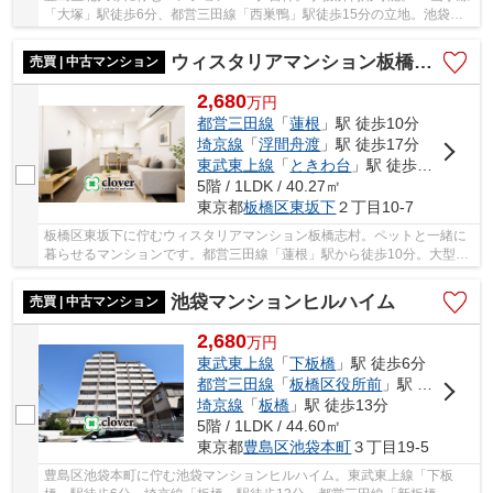
「大塚」駅徒歩6分、都営三田線「西巣鴨」駅徒歩15分の立地。池袋駅
にも徒歩18分の徒歩圏内で、利便性に富んだ立地...
ウィスタリアマンション板橋志村
売買 | 中古マンション
2,680
万
円
都営三田線
「
蓮根
」駅 徒歩10分
埼京線
「
浮間舟渡
」駅 徒歩17分
東武東上線
「
ときわ台
」駅 徒歩45分
5階 / 1LDK / 40.27㎡
東京都
板橋区
東坂下
２丁目10-7
板橋区東坂下に佇むウィスタリアマンション板橋志村。ペットと一緒に
暮らせるマンションです。都営三田線「蓮根」駅から徒歩10分。大型の
スーパーが複数あるエリアのため、生活環境は...
池袋マンションヒルハイム
売買 | 中古マンション
2,680
万
円
東武東上線
「
下板橋
」駅 徒歩6分
都営三田線
「
板橋区役所前
」駅 徒歩12分
埼京線
「
板橋
」駅 徒歩13分
5階 / 1LDK / 44.60㎡
東京都
豊島区
池袋本町
３丁目19-5
豊島区池袋本町に佇む池袋マンションヒルハイム。東武東上線「下板