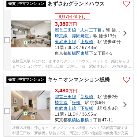
あずさわグランドハウス
売買 | 中古マンション
8月7日 値下げ
3,380
万
円
都営三田線
「
志村三丁目
」駅 徒歩10分
埼京線
「
浮間舟渡
」駅 徒歩13分
東武東上線
「
上板橋
」駅 徒歩40分
11階 / 3LDK / 67.48㎡
東京都
板橋区
東坂下
２丁目4-3
板橋区東坂下に佇む、あずさわグランドハウス。ペットと一緒に暮らせ
るマンションです。都営三田線「志村三丁目」駅徒歩10分。JR埼京線
「浮間舟渡」駅にも徒歩13分です。駅前に深夜ま...
キャニオンマンション板橋
売買 | 中古マンション
3,480
万
円
都営三田線
「
新板橋
」駅 徒歩2分
埼京線
「
板橋
」駅 徒歩6分
東武東上線
「
下板橋
」駅 徒歩8分
11階 / 1LDK / 36.95㎡
東京都
板橋区
板橋
１丁目47-11
板橋区板橋に佇むキャニオンマンション板橋。ペット2匹飼育可能です。
都営三田線「新板橋」駅徒歩2分。周辺には買い物施設や飲食店が充実し