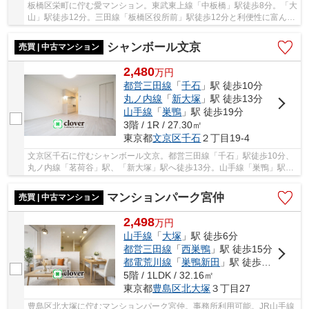
板橋区栄町に佇む愛マンション。東武東上線「中板橋」駅徒歩8分。「大
山」駅徒歩12分。三田線「板橋区役所前」駅徒歩12分と利便性に富んだ
立地です。周辺には買い物施設や小・中学校、...
シャンボール文京
売買 | 中古マンション
2,480
万
円
都営三田線
「
千石
」駅 徒歩10分
丸ノ内線
「
新大塚
」駅 徒歩13分
山手線
「
巣鴨
」駅 徒歩19分
3階 / 1R / 27.30㎡
東京都
文京区
千石
２丁目19-4
文京区千石に佇むシャンボール文京。都営三田線「千石」駅徒歩10分、
丸ノ内線「茗荷谷」駅、「新大塚」駅へ徒歩13分。山手線「巣鴨」駅へ
も徒歩圏内で利便性に富んだ立地。閑静な住宅...
マンションパーク宮仲
売買 | 中古マンション
2,498
万
円
山手線
「
大塚
」駅 徒歩6分
都営三田線
「
西巣鴨
」駅 徒歩15分
都電荒川線
「
巣鴨新田
」駅 徒歩4分
5階 / 1LDK / 32.16㎡
東京都
豊島区
北大塚
３丁目27
豊島区北大塚に佇むマンションパーク宮仲。事務所利用可能。JR山手線