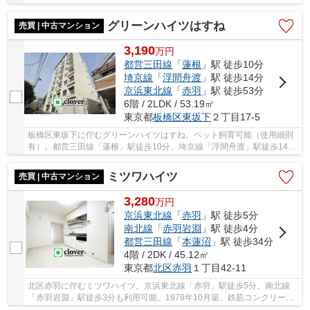
ています。ビッグターミナル「池袋」駅まで準急...
グリーンハイツはすね
売買 | 中古マンション
3,190
万
円
都営三田線
「
蓮根
」駅 徒歩10分
埼京線
「
浮間舟渡
」駅 徒歩14分
京浜東北線
「
赤羽
」駅 徒歩53分
6階 / 2LDK / 53.19㎡
東京都
板橋区
東坂下
２丁目17-5
板橋区東坂下に佇むグリーンハイツはすね。ペット飼育可能（使用細則
有）。都営三田線「蓮根」駅徒歩10分、埼京線「浮間舟渡」駅徒歩14
分。大型スーパーやコンビニ、MEGAドンキホーテ...
ミツワハイツ
売買 | 中古マンション
3,280
万
円
京浜東北線
「
赤羽
」駅 徒歩5分
南北線
「
赤羽岩淵
」駅 徒歩4分
都営三田線
「
本蓮沼
」駅 徒歩34分
4階 / 2DK / 45.12㎡
東京都
北区
赤羽
１丁目42-11
北区赤羽に佇むミツワハイツ。京浜東北線「赤羽」駅徒歩5分。南北線
「赤羽岩淵」駅徒歩3分も利用可能。1978年10月築、鉄筋コンクリート
造7階建て、総戸数20戸、施工は長澤工務店、オー...