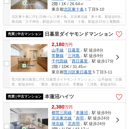
2階 / 1K / 26.64㎡
東京都
北区
東十条
１丁目9-10
北区東十条に佇む日神パレス東十条。京浜東北線「東十条」駅徒歩6分。
南北線「王子神谷」駅徒歩11分。埼京線「十条」駅徒歩15分と複数路線
利用可能で利便性に富んだ立地です。周辺には...
日暮里ダイヤモンドマンション
売買 | 中古マンション
2,180
万
円
山手線
「
日暮里
」駅 徒歩8分
常磐線
「
三河島
」駅 徒歩9分
千代田線
「
西日暮里
」駅 徒歩17分
2階 / 1DK / 31.45㎡
東京都
荒川区
東日暮里
５丁目3-11
荒川区東日暮里に佇む日暮里ダイヤモンドマンション。山手線他「日暮
里」駅徒歩8分、「鶯谷」駅徒歩11分、常磐線「三河島」駅徒歩9分、千
代田線「西日暮里」駅徒歩17分。複数路線利用...
本蓮沼ハイツ
売買 | 中古マンション
2,380
万
円
都営三田線
「
本蓮沼
」駅 徒歩9分
京浜東北線
「
赤羽
」駅 徒歩24分
埼京線
「
北赤羽
」駅 徒歩24分