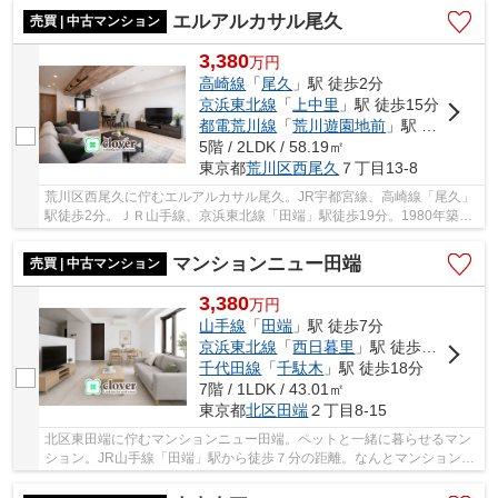
エルアルカサル尾久
売買 | 中古マンション
3,380
万
円
高崎線
「
尾久
」駅 徒歩2分
京浜東北線
「
上中里
」駅 徒歩15分
都電荒川線
「
荒川遊園地前
」駅 徒歩6分
5階 / 2LDK / 58.19㎡
東京都
荒川区
西尾久
７丁目13-8
荒川区西尾久に佇むエルアルカサル尾久。JR宇都宮線、高崎線「尾久」
駅徒歩2分。ＪＲ山手線、京浜東北線「田端」駅徒歩19分。1980年築、
鉄筋コンクリート造7階建て、総戸数29戸、敷地...
マンションニュー田端
売買 | 中古マンション
3,380
万
円
山手線
「
田端
」駅 徒歩7分
京浜東北線
「
西日暮里
」駅 徒歩12分
千代田線
「
千駄木
」駅 徒歩18分
7階 / 1LDK / 43.01㎡
東京都
北区
田端
２丁目8-15
北区東田端に佇むマンションニュー田端。ペットと一緒に暮らせるマン
ション。JR山手線「田端」駅から徒歩７分の距離。なんとマンション１
階に業務スーパー田端店が入っているため、日...