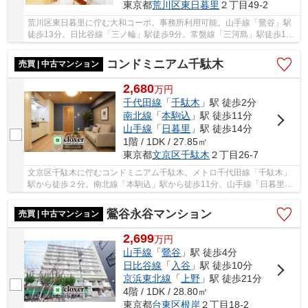
東京都
荒川区
東日暮里
２丁目49-2
荒川区東日暮里に佇む大和コーポ。事務所利用可能。山手線「鶯谷」駅
徒歩13分。日比谷線「三ノ輪」駅徒歩9分。常盤線「三河島」駅徒歩12
分と複数路線・駅利用可能。周辺には買い物施設...
コンドミニアム千駄木
売買 | 中古マンション
2,680
万
円
千代田線
「
千駄木
」駅 徒歩2分
南北線
「
本駒込
」駅 徒歩11分
山手線
「
日暮里
」駅 徒歩14分
1階 / 1DK / 27.85㎡
東京都
文京区
千駄木
２丁目26-7
文京区千駄木に佇むコンドミニアム千駄木。メトロ千代田線「千駄木」
駅から徒歩２分。南北線「本駒込」駅から徒歩11分、山手線「日暮里」
駅から徒歩14分。下町情緒と、静かな暮らしや...
鶯谷永谷マンション
売買 | 中古マンション
2,699
万
円
山手線
「
鶯谷
」駅 徒歩4分
日比谷線
「
入谷
」駅 徒歩10分
京浜東北線
「
上野
」駅 徒歩21分
4階 / 1DK / 28.80㎡
東京都
台東区
根岸
２丁目18-2