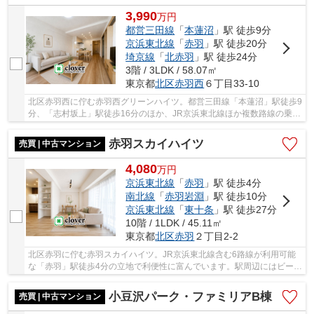
3,990
万
円
都営三田線
「
本蓮沼
」駅 徒歩9分
京浜東北線
「
赤羽
」駅 徒歩20分
埼京線
「
北赤羽
」駅 徒歩24分
3階 / 3LDK / 58.07㎡
東京都
北区
赤羽西
６丁目33-10
北区赤羽西に佇む赤羽西グリーンハイツ。都営三田線「本蓮沼」駅徒歩9
分、「志村坂上」駅徒歩16分のほか、JR京浜東北線ほか複数路線の乗り
換えが可能な「赤羽」駅にも徒歩20分の立地で...
赤羽スカイハイツ
売買 | 中古マンション
4,080
万
円
京浜東北線
「
赤羽
」駅 徒歩4分
南北線
「
赤羽岩淵
」駅 徒歩10分
京浜東北線
「
東十条
」駅 徒歩27分
10階 / 1LDK / 45.11㎡
東京都
北区
赤羽
２丁目2-2
北区赤羽に佇む赤羽スカイハイツ。JR京浜東北線含む6路線が利用可能
な「赤羽」駅徒歩4分の立地で利便性に富んでいます。駅周辺にはビーン
ズ赤羽、エキュート赤羽、イトーヨーカドー、...
小豆沢パーク・ファミリアB棟
売買 | 中古マンション