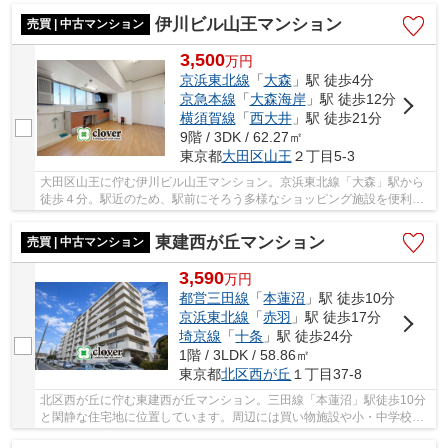
伊川ビル山王マンション
売買 | 中古マンション
3,500
万
円
京浜東北線
「
大森
」駅 徒歩4分
京急本線
「
大森海岸
」駅 徒歩12分
横須賀線
「
西大井
」駅 徒歩21分
9階 / 3DK / 62.27㎡
東京都
大田区
山王
２丁目5-3
大田区山王に佇む伊川ビル山王マンション。京浜東北線「大森」駅から
徒歩４分。駅近のため、駅前にそろう多様なショッピング施設を便利に
使える立地です。京急本線「大森町」駅にも徒...
東建西が丘マンション
売買 | 中古マンション
3,590
万
円
都営三田線
「
本蓮沼
」駅 徒歩10分
京浜東北線
「
赤羽
」駅 徒歩17分
埼京線
「
十条
」駅 徒歩24分
1階 / 3LDK / 58.86㎡
東京都
北区
西が丘
１丁目37-8
北区西が丘に佇む東建西が丘マンション。三田線「本蓮沼」駅徒歩10分
と閑静な住宅地に位置しています。周辺には買い物施設や小・中学校が
あり生活環境が整っています。お子様に嬉しい...