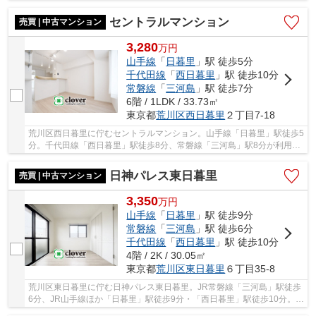
造7階建て、総戸数20戸、施工は長澤工務店、オー...
セントラルマンション
売買 | 中古マンション
3,280
万
円
山手線
「
日暮里
」駅 徒歩5分
千代田線
「
西日暮里
」駅 徒歩10分
常磐線
「
三河島
」駅 徒歩7分
6階 / 1LDK / 33.73㎡
東京都
荒川区
西日暮里
２丁目7-18
荒川区西日暮里に佇むセントラルマンション。山手線「日暮里」駅徒歩5
分。千代田線「西日暮里」駅徒歩8分、常磐線「三河島」駅8分が利用可
能。1979年4月築、鉄筋コンクリート造7階建、...
日神パレス東日暮里
売買 | 中古マンション
3,350
万
円
山手線
「
日暮里
」駅 徒歩9分
常磐線
「
三河島
」駅 徒歩6分
千代田線
「
西日暮里
」駅 徒歩10分
4階 / 2K / 30.05㎡
東京都
荒川区
東日暮里
６丁目35-8
荒川区東日暮里に佇む日神パレス東日暮里。JR常磐線「三河島」駅徒歩
6分、JR山手線ほか「日暮里」駅徒歩9分・「西日暮里」駅徒歩10分。複
数路線利用可能で利便性良好です。駅前には買...