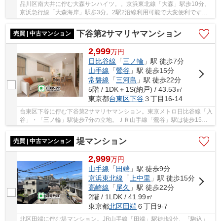
品川区南大井に佇む大森サンハイツ。。京浜東北線「大森」駅歩10分、
京浜急行線「大森海岸」駅歩3分。2駅2沿線利用可能で大変便利です。
また、周辺にはスーパーやコンビニが多く、生活...
下谷第2サマリヤマンション
売買 | 中古マンション
2,999
万
円
日比谷線
「
三ノ輪
」駅 徒歩7分
山手線
「
鶯谷
」駅 徒歩15分
常磐線
「
三河島
」駅 徒歩22分
5階 / 1DK＋1S(納戸) / 43.53㎡
東京都
台東区
下谷
３丁目16-14
台東区下谷に佇む下谷第2サマリヤマンション。東京メトロ日比谷線「入
谷」・「三ノ輪」駅徒歩7分の立地。ＪＲ山手線「鶯谷」駅は徒歩15分
と複数路線が利用可能です。周辺にはスーパー...
堤マンション
売買 | 中古マンション
2,999
万
円
山手線
「
田端
」駅 徒歩9分
京浜東北線
「
上中里
」駅 徒歩15分
高崎線
「
尾久
」駅 徒歩22分
2階 / 1LDK / 41.99㎡
東京都
北区
田端
６丁目9-7
北区田端に佇む堤マンション。JR山手線「田端」駅徒歩9分、「駒込」