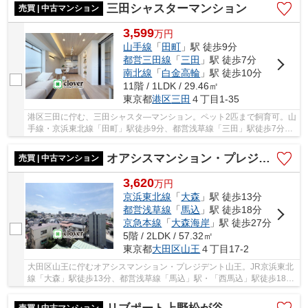
三田シャスターマンション
売買 | 中古マンション
3,599
万
円
山手線
「
田町
」駅 徒歩9分
都営三田線
「
三田
」駅 徒歩7分
南北線
「
白金高輪
」駅 徒歩10分
11階 / 1LDK / 29.46㎡
東京都
港区
三田
４丁目1-35
港区三田に佇む、三田シャスタ―マンション。ペット2匹まで飼育可。山
手線・京浜東北線「田町」駅徒歩9分、都営浅草線「三田」駅徒歩7分、
南北線「白金高輪」駅徒歩10分。空港や地方へ...
オアシスマンション・プレジデント山王
売買 | 中古マンション
3,620
万
円
京浜東北線
「
大森
」駅 徒歩13分
都営浅草線
「
馬込
」駅 徒歩18分
京急本線
「
大森海岸
」駅 徒歩27分
5階 / 2LDK / 57.32㎡
東京都
大田区
山王
４丁目17-2
大田区山王に佇むオアシスマンション・プレジデント山王。JR京浜東北
線「大森」駅徒歩13分、都営浅草線「馬込」駅・「西馬込」駅徒歩18
分。緑豊かな山王エリアに位置し、買物施設や教...
売買 | 中古マンション