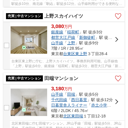
駅徒歩10分、南北線「駒込」駅徒歩12分。山手線利用ができる便利なマ
ンションです。周辺にはスーパーやコンビニが点...
上野スカイハイツ
売買 | 中古マンション
3,080
万
円
銀座線
「
稲荷町
」駅 徒歩3分
都営大江戸線
「
新御徒町
」駅 徒歩8分
山手線
「
上野
」駅 徒歩9分
7階 / 1R / 28.95㎡
東京都
台東区
東上野
３丁目28-4
台東区東上野に佇む、上野スカイハイツ。事務所利用可能。山手線他
「上野」駅徒歩6分、銀座線「稲荷町」駅徒歩3分、都営大江戸線「新御
徒町」駅徒歩7分と複数路線利用可能で、利便性に...
田端マンション
売買 | 中古マンション
3,180
万
円
山手線
「
田端
」駅 徒歩5分
千代田線
「
西日暮里
」駅 徒歩12分
日暮里舎人ライナー
「
赤土小学校前
」駅 
6階 / 2LDK / 45.76㎡
東京都
北区
東田端
１丁目12-18
北区東田端に佇む田端マンション。JR山手線「田端」駅徒歩5分、JR山