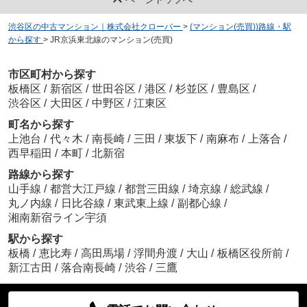
渋谷区の中古マンション｜株式会社クローバー
>
(マンション(売買))路線・駅
から探す
>
JR京浜東北線のマンション(売買)
市区町村から探す
板橋区
/
新宿区
/
世田谷区
/
港区
/
杉並区
/
豊島区
/
渋谷区
/
大田区
/
中野区
/
江東区
町名から探す
上池台
/
代々木
/
南長崎
/
三田
/
東坂下
/
南麻布
/
上落合
/
西早稲田
/
本町
/
北新宿
路線から探す
山手線
/
都営大江戸線
/
都営三田線
/
埼京線
/
総武線
/
丸ノ内線
/
日比谷線
/
東武東上線
/
副都心線
/
湘南新宿ライン宇須
駅から探す
板橋
/
恵比寿
/
高田馬場
/
浮間舟渡
/
大山
/
板橋区役所前
/
新江古田
/
落合南長崎
/
渋谷
/
三鷹