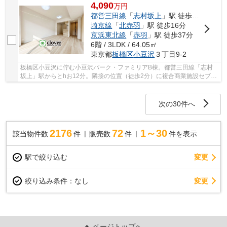
4,090
万
円
都営三田線
「
志村坂上
」駅 徒歩12分
埼京線
「
北赤羽
」駅 徒歩16分
京浜東北線
「
赤羽
」駅 徒歩37分
6階 / 3LDK / 64.05㎡
東京都
板橋区
小豆沢
３丁目9-2
板橋区小豆沢に佇む小豆沢パーク・ファミリアB棟。都営三田線「志村
坂上」駅からとhお12分。隣接の位置（徒歩2分）に複合商業施設セブン
タウン小豆沢があるため、普段のお買い物には大...
次の30件へ
2176
72
1～30
該当物件数
件
販売数
件
件を表示
駅で絞り込む
変更
変更
絞り込み条件：
なし
ページトップへ