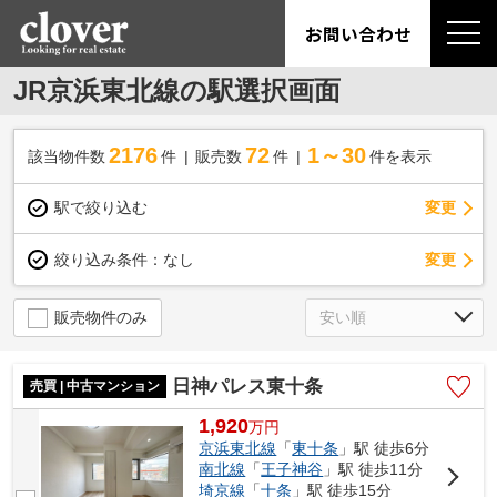
お問い合わせ
JR京浜東北線の駅選択画面
2176
72
1～30
該当物件数
件
販売数
件
件を表示
駅で絞り込む
変更
変更
絞り込み条件：
なし
販売物件のみ
日神パレス東十条
売買 | 中古マンション
1,920
万
円
京浜東北線
「
東十条
」駅 徒歩6分
南北線
「
王子神谷
」駅 徒歩11分
埼京線
「
十条
」駅 徒歩15分