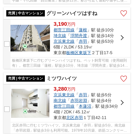
手線・千代田線「西日暮里」駅徒歩12分。駅から近く通勤や通学に便利
です。まいばすけっとまで約130ｍ、セブンイレ...
グリーンハイツはすね
売買 | 中古マンション
3,190
万
円
都営三田線
「
蓮根
」駅 徒歩10分
埼京線
「
浮間舟渡
」駅 徒歩14分
京浜東北線
「
赤羽
」駅 徒歩53分
6階 / 2LDK / 53.19㎡
東京都
板橋区
東坂下
２丁目17-5
板橋区東坂下に佇むグリーンハイツはすね。ペット飼育可能（使用細則
有）。都営三田線「蓮根」駅徒歩10分、埼京線「浮間舟渡」駅徒歩14
分。大型スーパーやコンビニ、MEGAドンキホーテ...
ミツワハイツ
売買 | 中古マンション
3,280
万
円
京浜東北線
「
赤羽
」駅 徒歩5分
南北線
「
赤羽岩淵
」駅 徒歩4分
都営三田線
「
本蓮沼
」駅 徒歩34分
4階 / 2DK / 45.12㎡
東京都
北区
赤羽
１丁目42-11
北区赤羽に佇むミツワハイツ。京浜東北線「赤羽」駅徒歩5分。南北線
「赤羽岩淵」駅徒歩3分も利用可能。1978年10月築、鉄筋コンクリート