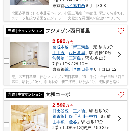
3階 / 1LDK / 43.17㎡
東京都
北区
赤羽西
６丁目30-3
北区赤羽西に佇む本蓮沼ハイツ。都営三田線「本蓮沼」駅から徒歩9分。
スポーツ施設や公園などがそろう、文化的な雰囲気が色濃いエリアで
す。幹線道路からも距離があり、閑静な住宅地が...
フジメゾン西日暮里
売買 | 中古マンション
2,580
万
円
京成本線
「
新三河島
」駅 徒歩3分
山手線
「
西日暮里
」駅 徒歩10分
常磐線
「
三河島
」駅 徒歩10分
7階 / 1DK / 29.10㎡
東京都
荒川区
西日暮里
６丁目13-12
荒川区西日暮里に佇むフジメゾン西日暮里。JR山手線・千代田線「西日
暮里」駅徒歩10分、京成本線「新三河島」駅徒歩4分。複数駅と路線が
利用可能でとても便利です。近隣にはコンビニや...
大和コーポ
売買 | 中古マンション
2,599
万
円
日比谷線
「
三ノ輪
」駅 徒歩9分
都電荒川線
「
荒川一中前
」駅 徒歩12分
山手線
「
鶯谷
」駅 徒歩13分
3階 / 1LDK＋1S(納戸) / 50.22㎡