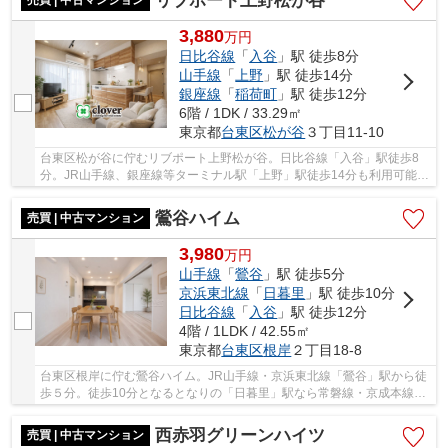
リブポート上野松が谷
3,880
万
円
日比谷線
「
入谷
」駅 徒歩8分
山手線
「
上野
」駅 徒歩14分
銀座線
「
稲荷町
」駅 徒歩12分
6階 / 1DK / 33.29㎡
東京都
台東区
松が谷
３丁目11-10
台東区松が谷に佇むリブポート上野松が谷。日比谷線「入谷」駅徒歩8
分。JR山手線、銀座線等ターミナル駅「上野」駅徒歩14分も利用可能。
1992年1月築、鉄骨鉄筋コンクリート造、鉄筋コ...
鶯谷ハイム
売買 | 中古マンション
3,980
万
円
山手線
「
鶯谷
」駅 徒歩5分
京浜東北線
「
日暮里
」駅 徒歩10分
日比谷線
「
入谷
」駅 徒歩12分
4階 / 1LDK / 42.55㎡
東京都
台東区
根岸
２丁目18-8
台東区根岸に佇む鶯谷ハイム。JR山手線・京浜東北線「鶯谷」駅から徒
歩５分。徒歩10分となるとなりの「日暮里」駅なら常磐線・京成本線・
日暮里舎人ライナーも利用可能です。1978年築...
西赤羽グリーンハイツ
売買 | 中古マンション