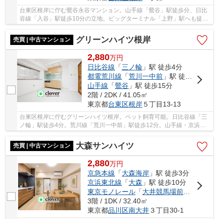
台東区根岸に佇む鶯谷永谷マンション。山手線「鶯谷」駅徒歩分、日比
谷線「入谷」駅徒歩10分の立地。ビッグターミナル「上野」駅へも徒歩
21分。周辺には買い物施設や飲食店が充実し、...
グリーンハイツ根岸
売買 | 中古マンション
2,880
万
円
日比谷線
「
三ノ輪
」駅 徒歩4分
都電荒川線
「
荒川一中前
」駅 徒歩12分
山手線
「
鶯谷
」駅 徒歩15分
2階 / 2DK / 41.05㎡
東京都
台東区
根岸
５丁目13-13
台東区根岸に佇むグリーンハイツ根岸。ペット飼育可能。日比谷線「三
ノ輪」駅徒歩4分。荒川線「荒川一中前」駅徒歩12分。山手線・京浜東
北線「鶯谷」駅徒歩15分と利便性に富んだ立地。...
大森サンハイツ
売買 | 中古マンション
2,880
万
円
京急本線
「
大森海岸
」駅 徒歩3分
京浜東北線
「
大森
」駅 徒歩10分
東京モノレール
「
大井競馬場前
」駅 徒歩2
3階 / 1DK / 32.40㎡
東京都
品川区
南大井
３丁目30-1