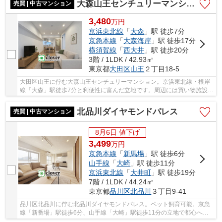
大森山王センチュリーマンション
売買 | 中古マンション
3,480
万
円
京浜東北線
「
大森
」駅 徒歩7分
京急本線
「
大森海岸
」駅 徒歩17分
横須賀線
「
西大井
」駅 徒歩20分
3階 / 1LDK / 42.93㎡
東京都
大田区
山王
２丁目18-5
大田区山王に佇む大森山王センチュリーマンション。京浜東北線・根岸
線「大森」駅徒歩7分と利便性に富んだ立地です。周辺には買い物施設や
飲食店、ショッピングモールなどの商業施設も...
北品川ダイヤモンドパレス
売買 | 中古マンション
8月6日 値下げ
3,499
万
円
京急本線
「
新馬場
」駅 徒歩6分
山手線
「
大崎
」駅 徒歩11分
京浜東北線
「
大井町
」駅 徒歩19分
7階 / 1LDK / 44.24㎡
東京都
品川区
北品川
３丁目9-41
品川区北品川に佇む北品川ダイヤモンドパレス。ペット飼育可能。京急
線「新番場」駅徒歩6分、山手線「大崎」駅徒歩11分の立地で都心への
アクセスも良好です。大崎駅前は飲食店や商業施...