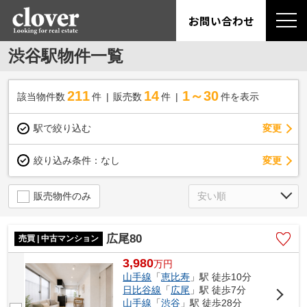
お問い合わせ
渋谷駅物件一覧
211
14
1～30
該当物件数
件
販売数
件
件を表示
駅で絞り込む
変更
変更
絞り込み条件：
なし
販売物件のみ
広尾80
売買 | 中古マンション
3,980
万
円
山手線
「
恵比寿
」駅 徒歩10分
日比谷線
「
広尾
」駅 徒歩7分
山手線
「
渋谷
」駅 徒歩28分