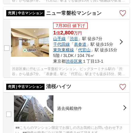
谷」から徒歩7分。「代官山」駅までも徒歩15分で買い物施設や飲食店
も充実した立地。1978年築、RC造5階建て、総戸数2...
ニュー常磐松マンション
売買 | 中古マンション
7月30日 値下げ
1
2,800
億
万
円
山手線
「
渋谷
」駅 徒歩7分
千代田線
「
表参道
」駅 徒歩15分
東急東横線
「
代官山
」駅 徒歩15分
5階 / 3LDK / 104.76㎡
東京都
渋谷区
東
１丁目13-1
渋谷区東に佇むニュー常盤松マンション。ビッグターミナル駅の「渋
谷」から徒歩7分。「表参道」駅と「代官山」駅までも徒歩15分。閑静
な住宅街に位置していますが、周辺には買い物施設...
清桜ハイツ
売買 | 中古マンション
過去掲載物件
■■こちらのマンション限定でお探しの方お気軽にお問い合わせ下さ
い。■■物件が発表になり次第ご連絡させて頂きます。