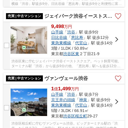
横線「渋谷」駅徒歩9分。日比谷線「恵比寿」駅徒歩9分と利便性に富ん
だ立地です。周辺には買い物施設や飲食店、シ...
ジェイパーク渋谷イーストスクエア
売買 | 中古マンション
9,498
万
円
山手線
「
渋谷
」駅 徒歩9分
日比谷線
「
恵比寿
」駅 徒歩12分
東急東横線
「
代官山
」駅 徒歩14分
3階 / 1LDK / 50.89㎡
東京都
渋谷区
東
２丁目21-9
渋谷区東に佇むジェイパーク渋谷イーストスクエア。ペット飼育可能。
ターミナル駅「渋谷」から徒歩9分の他、「恵比寿」駅へも徒歩12分。
駅前をはじめ、周辺は商業施設で賑わいがあり、...
ヴァンヴェール渋谷
売買 | 中古マンション
1
1,499
億
万
円
山手線
「
渋谷
」駅 徒歩7分
京王井の頭線
「
神泉
」駅 徒歩9分
東急東横線
「
代官山
」駅 徒歩14分
5階 / 3LDK / 66.91㎡
東京都
渋谷区
桜丘町
29-27
渋谷区桜丘町に佇むヴァンヴェール渋谷。ビッグターミナル駅の「渋