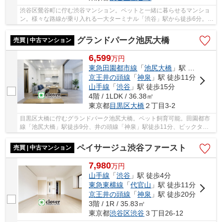
渋谷区鶯谷町に佇む渋谷マンション。ペットと一緒に暮らせるマンショ
ン。様々な路線が乗り入れる一大ターミナル「渋谷」駅から徒歩6分。東
横線「代官山」駅徒歩9分、井の頭線「神泉」...
グランドパーク池尻大橋
売買 | 中古マンション
6,599
万
円
東急田園都市線
「
池尻大橋
」駅 徒歩9分
京王井の頭線
「
神泉
」駅 徒歩11分
山手線
「
渋谷
」駅 徒歩15分
4階 / 1LDK / 36.38㎡
東京都
目黒区
大橋
２丁目3-2
目黒区大橋に佇むグランドパーク池尻大橋。ペット飼育可能。田園都市
線「池尻大橋」駅徒歩9分、井の頭線「神泉」駅徒歩11分、ビックター
ミナル「渋谷」駅へ徒歩15分。渋谷が生活圏内に...
ペイサージュ渋谷ファースト
売買 | 中古マンション
7,980
万
円
山手線
「
渋谷
」駅 徒歩4分
東急東横線
「
代官山
」駅 徒歩11分
京王井の頭線
「
神泉
」駅 徒歩20分
3階 / 1R / 35.83㎡
東京都
渋谷区
渋谷
３丁目26-12