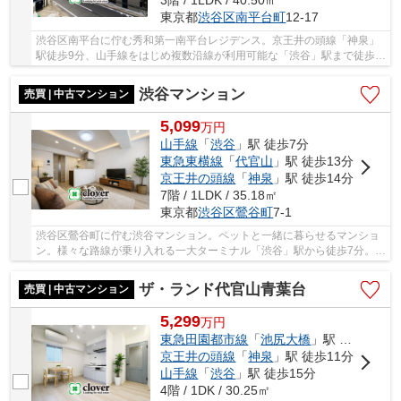
3階 / 1LDK / 40.50㎡
東京都
渋谷区
南平台町
12-17
渋谷区南平台に佇む秀和第一南平台レジデンス。京王井の頭線「神泉」
駅徒歩9分、山手線をはじめ複数沿線が利用可能な「渋谷」駅まで徒歩
10分。住宅街に位置し、都心ながら落ち着きのあ...
渋谷マンション
売買 | 中古マンション
5,099
万
円
山手線
「
渋谷
」駅 徒歩7分
東急東横線
「
代官山
」駅 徒歩13分
京王井の頭線
「
神泉
」駅 徒歩14分
7階 / 1LDK / 35.18㎡
東京都
渋谷区
鶯谷町
7-1
渋谷区鶯谷町に佇む渋谷マンション。ペットと一緒に暮らせるマンショ
ン。様々な路線が乗り入れる一大ターミナル「渋谷」駅から徒歩7分。東
横線「代官山」駅徒歩13分、井の頭線「神泉」...
ザ・ランド代官山青葉台
売買 | 中古マンション
5,299
万
円
東急田園都市線
「
池尻大橋
」駅 徒歩10分
京王井の頭線
「
神泉
」駅 徒歩11分
山手線
「
渋谷
」駅 徒歩15分
4階 / 1DK / 30.25㎡