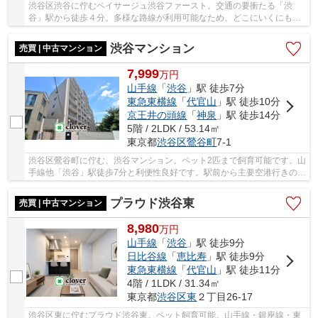
渋谷区渋谷に佇むペイサージュ渋谷ファースト。交通の要衝たる「渋
谷」駅から徒歩４分。多様な路線が利用可能なため、どこにいくにも便
利さを感じられる立地です。2002年築の建物は鉄...
渋谷マンション
売買 | 中古マンション
7,999
万
円
山手線
「
渋谷
」駅 徒歩7分
東急東横線
「
代官山
」駅 徒歩10分
京王井の頭線
「
神泉
」駅 徒歩14分
5階 / 2LDK / 53.14㎡
東京都
渋谷区
鶯谷町
7-1
渋谷区鶯谷町に佇む、渋谷マンション。ペット2匹まで飼育可能です。山
手線他「渋谷」駅徒歩7分と利便性良好です。駅前から主要空港行きのバ
スも複数便あり、空港へのアクセスも良好で...
プラウド渋谷東
売買 | 中古マンション
8,980
万
円
山手線
「
渋谷
」駅 徒歩9分
日比谷線
「
恵比寿
」駅 徒歩9分
東急東横線
「
代官山
」駅 徒歩11分
4階 / 1LDK / 31.34㎡
東京都
渋谷区
東
２丁目26-17
渋谷区東に佇むプラウド渋谷東。ペット飼育可能。山手線・銀座線・東