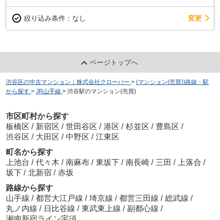
変更
絞り込み条件：
なし
ページトップへ
渋谷区の中古マンション｜株式会社クローバー
>
(マンション(売買))路線・駅
から探す
>
JR山手線
>
渋谷駅のマンション(売買)
市区町村から探す
板橋区
/
新宿区
/
世田谷区
/
港区
/
杉並区
/
豊島区
/
渋谷区
/
大田区
/
中野区
/
江東区
町名から探す
上池台
/
代々木
/
南麻布
/
東坂下
/
南長崎
/
三田
/
上落合
/
坂下
/
北新宿
/
赤坂
路線から探す
山手線
/
都営大江戸線
/
埼京線
/
都営三田線
/
総武線
/
丸ノ内線
/
日比谷線
/
東武東上線
/
副都心線
/
湘南新宿ライン宇須