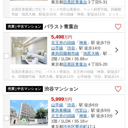
東京都
目黒区
青葉台
３丁目5-31
目黒区青葉第に佇むザ・ランド代官山青葉台。ペット飼育可能。田園都
市線「池尻大橋」駅徒歩10分、井の頭線「神泉」駅徒歩11分、ビックタ
ーミナル「渋谷」駅も徒歩圏内です。複数路線...
パラスト青葉台
売買 | 中古マンション
5,498
万
円
京王井の頭線
「
神泉
」駅 徒歩7分
山手線
「
渋谷
」駅 徒歩14分
東急田園都市線
「
池尻大橋
」駅 徒歩12分
2階 / 1LDK / 35.88㎡
東京都
目黒区
青葉台
４丁目5-20
目黒区青葉台に佇む、パラスト青葉台。京王井の頭線「神泉」駅徒歩7
分、田園都市線「池尻大橋」駅徒歩12分、山手線他「渋谷」駅徒歩14分
と利便性に富んだ立地です。「渋谷」駅前から、...
渋谷マンション
売買 | 中古マンション
5,999
万
円
山手線
「
渋谷
」駅 徒歩6分
東急東横線
「
代官山
」駅 徒歩9分
京王井の頭線
「
神泉
」駅 徒歩13分
1階 / 1LDK / 35.18㎡
東京都
渋谷区
鶯谷町
17-1