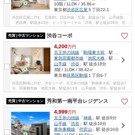
10階 / 1LDK / 35.86㎡
東京都
渋谷区
広尾
５丁目22-1
渋谷区広尾に佇む、広尾80。日比谷線「広尾」駅徒歩7分、山手線他
「恵比寿」駅徒歩10分。ビッグターミナル「渋谷」駅も徒歩28分。空港
や地方へのアクセスも良く、利便性に富んだ立地で...
渋谷コーポ
売買 | 中古マンション
4,200
万
円
京王井の頭線
「
駒場東大前
」駅 徒歩7分
東急田園都市線
「
池尻大橋
」駅 徒歩13分
山手線
「
渋谷
」駅 徒歩18分
3階 / 1LDK / 38.42㎡
東京都
目黒区
駒場
１丁目6-7
目黒区駒場に佇む、渋谷コーポ。京王井の頭線「駒場東大前」駅徒歩7
分、田園都市線「池尻大橋」駅徒歩13分、山手線他「渋谷」駅徒歩18
分。複数路線利用可能で利便性に富んだ立地です。...
秀和第一南平台レジデンス
売買 | 中古マンション
4,999
万
円
京王井の頭線
「
神泉
」駅 徒歩9分
山手線
「
渋谷
」駅 徒歩10分
東急東横線
「
代官山
」駅 徒歩16分