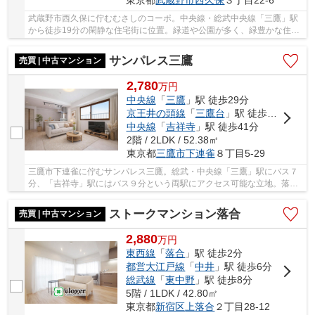
東京都
武蔵野市
西久保
３丁目22-6
武蔵野市西久保に佇むむさしのコーポ。中央線・総武中央線「三鷹」駅
から徒歩19分の閑静な住宅街に位置。緑道や公園が多く、緑豊かな住環
境。建物周辺に大きなスーパーやドラッグスト...
サンパレス三鷹
売買 | 中古マンション
2,780
万
円
中央線
「
三鷹
」駅 徒歩29分
京王井の頭線
「
三鷹台
」駅 徒歩33分
中央線
「
吉祥寺
」駅 徒歩41分
2階 / 2LDK / 52.38㎡
東京都
三鷹市
下連雀
８丁目5-29
三鷹市下連雀に佇むサンパレス三鷹。総武・中央線「三鷹」駅にバス７
分、「吉祥寺」駅にはバス９分という両駅にアクセス可能な立地。落ち
着いた住宅街ながら、周辺にはスーパーやコン...
ストークマンション落合
売買 | 中古マンション
2,880
万
円
東西線
「
落合
」駅 徒歩2分
都営大江戸線
「
中井
」駅 徒歩6分
総武線
「
東中野
」駅 徒歩8分
5階 / 1LDK / 42.80㎡
東京都
新宿区
上落合
２丁目28-12