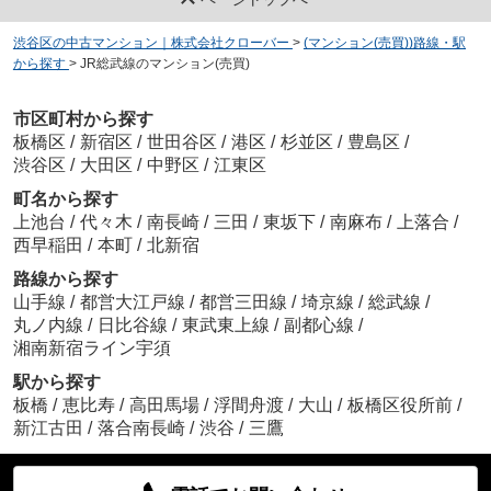
渋谷区の中古マンション｜株式会社クローバー
>
(マンション(売買))路線・駅
から探す
>
JR総武線のマンション(売買)
市区町村から探す
板橋区
/
新宿区
/
世田谷区
/
港区
/
杉並区
/
豊島区
/
渋谷区
/
大田区
/
中野区
/
江東区
町名から探す
上池台
/
代々木
/
南長崎
/
三田
/
東坂下
/
南麻布
/
上落合
/
西早稲田
/
本町
/
北新宿
路線から探す
山手線
/
都営大江戸線
/
都営三田線
/
埼京線
/
総武線
/
丸ノ内線
/
日比谷線
/
東武東上線
/
副都心線
/
湘南新宿ライン宇須
駅から探す
板橋
/
恵比寿
/
高田馬場
/
浮間舟渡
/
大山
/
板橋区役所前
/
新江古田
/
落合南長崎
/
渋谷
/
三鷹