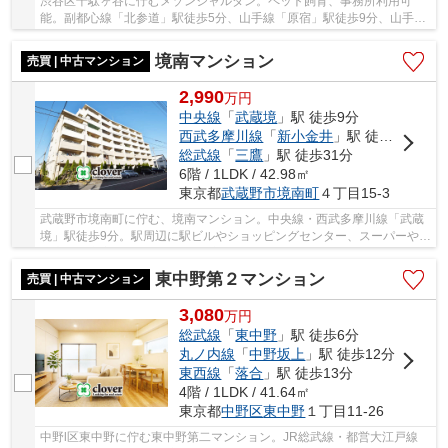
渋谷区千駄ヶ谷に佇むメゾンジャルダン。ペット飼育、事務所利用可
能。副都心線「北参道」駅徒歩5分、山手線「原宿」駅徒歩9分、山手
線・総武中央線「代々木」駅徒歩12分。周辺には買...
境南マンション
売買 | 中古マンション
2,990
万
円
中央線
「
武蔵境
」駅 徒歩9分
西武多摩川線
「
新小金井
」駅 徒歩20分
総武線
「
三鷹
」駅 徒歩31分
6階 / 1LDK / 42.98㎡
東京都
武蔵野市
境南町
４丁目15-3
武蔵野市境南町に佇む、境南マンション。中央線・西武多摩川線「武蔵
境」駅徒歩9分。駅周辺に駅ビルやショッピングセンター、スーパーや飲
食店等が充実しており、生活環境が整っていま...
東中野第２マンション
売買 | 中古マンション
3,080
万
円
総武線
「
東中野
」駅 徒歩6分
丸ノ内線
「
中野坂上
」駅 徒歩12分
東西線
「
落合
」駅 徒歩13分
4階 / 1LDK / 41.64㎡
東京都
中野区
東中野
１丁目11-26
中野l区東中野に佇む東中野第二マンション。JR総武線・都営大江戸線