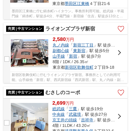
東京都
墨田区
江東橋
４丁目21-6
墨田区江東橋に佇む錦糸町ハイタウン。事務所利用可能。総武線・半蔵
門線「錦糸町」駅徒歩4分、半蔵門線・新宿線「住吉」駅徒歩13分と利
便性に富んだ立地。錦糸町駅周辺は大型商業施設...
ライオンズプラザ新宿
売買 | 中古マンション
2,580
万
円
丸ノ内線
「
新宿三丁目
」駅 徒歩5分
副都心線
「
東新宿
」駅 徒歩5分
山手線
「
新宿
」駅 徒歩7分
8階 / 1DK / 26.35㎡
東京都
新宿区
歌舞伎町
２丁目9-18
新宿区歌舞伎町に佇むライオンズプラザ新宿。事務所としての利用可
能。山手線他「新宿」駅、西武新宿線「西武新宿」駅、丸ノ内線・副都
心線・都営新宿線「新宿三丁目」駅からそれぞれ...
むさしのコーポ
売買 | 中古マンション
2,699
万
円
総武線
「
三鷹
」駅 徒歩19分
中央線
「
武蔵境
」駅 徒歩27分
京王井の頭線
「
吉祥寺
」駅 徒歩32分
4階 / 1LDK / 43.20㎡