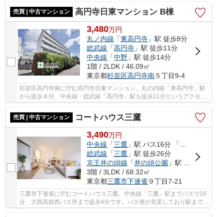
高円寺日東マンション B棟
売買 | 中古マンション
3,480
万
円
丸ノ内線
「
東高円寺
」駅 徒歩8分
総武線
「
高円寺
」駅 徒歩11分
中央線
「
中野
」駅 徒歩14分
1階 / 2LDK / 46.09㎡
東京都
杉並区
高円寺南
５丁目9-4
杉並区高円寺南に佇む高円寺日東マンション。丸の内線「東高円寺」駅
から徒歩８分、中央線・総武線「高円寺」駅も徒歩11分というアクセス
が魅力です。高円寺駅周辺に数多くある店舗や...
コートハウス三鷹
売買 | 中古マンション
3,490
万
円
中央線
「
三鷹
」駅 バス16分 「大成高校西」 停歩4分
総武線
「
三鷹
」駅 徒歩26分
京王井の頭線
「
井の頭公園
」駅 徒歩39分
3階 / 3LDK / 68.32㎡
東京都
三鷹市
下連雀
９丁目7-21
三鷹市下連雀に佇むコートハウス三鷹。中央線「三鷹」駅までバスで16
分、大西高校西バス停まで徒歩4分です。バス便が充実しており駅までも
出やすいです。近隣にコンビニ・スーパーがあ...