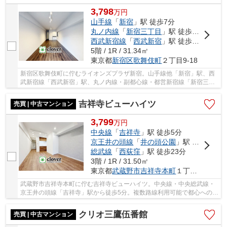
3,798
万
円
山手線
「
新宿
」駅 徒歩7分
丸ノ内線
「
新宿三丁目
」駅 徒歩7分
西武新宿線
「
西武新宿
」駅 徒歩7分
5階 / 1R / 31.34㎡
東京都
新宿区
歌舞伎町
２丁目9-18
新宿区歌舞伎町に佇むライオンズプラザ新宿。山手線他「新宿」駅、西
武新宿線「西武新宿」駅、丸ノ内線・副都心線・都営新宿線「新宿三丁
目」駅からそれぞれ徒歩7分。周辺は大型商業施...
吉祥寺ビューハイツ
売買 | 中古マンション
3,799
万
円
中央線
「
吉祥寺
」駅 徒歩5分
京王井の頭線
「
井の頭公園
」駅 徒歩14分
総武線
「
西荻窪
」駅 徒歩23分
3階 / 1R / 31.50㎡
東京都
武蔵野市
吉祥寺本町
１丁目30-7
武蔵野市吉祥寺本町に佇む吉祥寺ビューハイツ。中央線・中央総武線・
京王井の頭線「吉祥寺」駅から徒歩5分。複数路線利用可能で都心へのア
クセスも良好。周辺は大型商業施設をはじめ、...
クリオ三鷹伍番館
売買 | 中古マンション