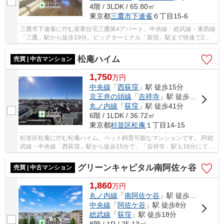
4階 / 3LDK / 65.80㎡
東京都
三鷹市
下連雀
６丁目15-6
三鷹市下連雀に佇む産業住宅三鷹第4アパート。中央線・総武線・東西線
「三鷹」駅から徒歩19分。ビッグターミナル「新宿」駅まで快速で2
駅、乗車時間約14分でアクセス可能。駅周辺は大...
松庵ハイム
売買 | 中古マンション
1,750
万
円
中央線
「
西荻窪
」駅 徒歩15分
京王井の頭線
「
吉祥寺
」駅 徒歩16分
丸ノ内線
「
荻窪
」駅 徒歩41分
6階 / 1LDK / 36.72㎡
東京都
杉並区
松庵
１丁目14-15
杉並区松庵に佇む松庵ハイム。ペット飼育可能なマンションです。JR総
武線・中央線「西荻窪」駅から徒歩15分で、「吉祥寺」駅も16分にて利
用可能。古くからの焦点が軒を連ねるノスタル...
グリーンキャピタル南阿佐ヶ谷
売買 | 中古マンション
1,860
万
円
丸ノ内線
「
南阿佐ケ谷
」駅 徒歩3分
中央線
「
阿佐ケ谷
」駅 徒歩8分
総武線
「
荻窪
」駅 徒歩18分