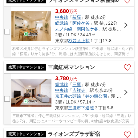
ライオンズマンション荻窪第6
3,680
万
円
中央線
「
荻窪
」駅 徒歩2分
総武線
「
阿佐ケ谷
」駅 徒歩22分
丸ノ内線
「
南阿佐ケ谷
」駅 徒歩23分
2階 / 1LDK / 34.43㎡
東京都
杉並区
上荻
１丁目17-8
杉並区桃井に佇むラインズマンション荻窪第6。中央線・総武線・丸ノ内
線「荻窪」駅から徒歩2分。周辺には大型商業施設をはじめ、商店街で賑
わいのある街並みで生活環境が整っています...
三鷹紅林マンション
売買 | 中古マンション
3,780
万
円
総武線
「
三鷹
」駅 徒歩7分
中央線
「
吉祥寺
」駅 徒歩23分
京王井の頭線
「
井の頭公園
」駅 徒歩26分
3階 / 1LDK / 57.14㎡
東京都
三鷹市
下連雀
３丁目9-8
三鷹市下連雀に佇む三鷹紅林マンション。JR中央線・総武線「三鷹」駅
徒歩7分。周辺にはスーパーやコンビニ等の買い物施設や飲食店が充実し
ており、井の頭公園も徒歩約10分の生活環境に...
ライオンズプラザ新宿
売買 | 中古マンション