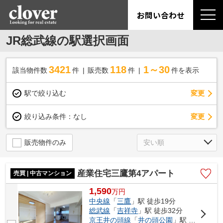
お問い合わせ
JR総武線の駅選択画面
3421
118
1～30
該当物件数
件
販売数
件
件を表示
駅で絞り込む
変更
変更
絞り込み条件：
なし
販売物件のみ
産業住宅三鷹第4アパート
売買 | 中古マンション
1,590
万
円
中央線
「
三鷹
」駅 徒歩19分
総武線
「
吉祥寺
」駅 徒歩32分
京王井の頭線
「
井の頭公園
」駅 徒歩29分