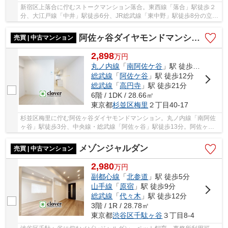
新宿区上落合に佇むストークマンション落合。東西線「落合」駅徒歩２
分、大江戸線「中井」駅徒歩6分、JR総武線「東中野」駅徒歩8分の立
地。3駅3路線利用可能。どの駅へも近く、利便性...
阿佐ヶ谷ダイヤモンドマンション
売買 | 中古マンション
2,898
万
円
丸ノ内線
「
南阿佐ケ谷
」駅 徒歩5分
総武線
「
阿佐ケ谷
」駅 徒歩12分
総武線
「
高円寺
」駅 徒歩21分
6階 / 1DK / 28.66㎡
東京都
杉並区
梅里
２丁目40-17
杉並区梅里に佇む阿佐ヶ谷ダイヤモンドマンション。丸ノ内線「南阿佐
ヶ谷」駅徒歩3分、中央線・総武線「阿佐ヶ谷」駅徒歩13分。阿佐ヶ谷
駅にかけての道中には商店街で賑わいがあり、買...
メゾンジャルダン
売買 | 中古マンション
2,980
万
円
副都心線
「
北参道
」駅 徒歩5分
山手線
「
原宿
」駅 徒歩9分
総武線
「
代々木
」駅 徒歩12分
3階 / 1R / 28.78㎡
東京都
渋谷区
千駄ヶ谷
３丁目8-4