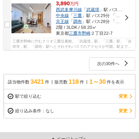
3,890
万
円
西武多摩川線
「
武蔵境
」駅 バス20分 「吉野南」 停歩2分
中央線
「
三鷹
」駅 バス29分 「吉野南」 停歩2分
京王線
「
調布
」駅 バス28分 「調布北高校前」 停歩8分
2階 / 3LDK / 58.20㎡
東京都
三鷹市
野崎
２丁目22-7
三鷹市野崎に佇むクリオ三鷹伍番館。「武蔵境」駅、「三鷹」駅、「吉
祥寺」駅、「調布」駅へとそれぞれバスでのアクセスが可能。駅までの
距離はあるものの、周囲に大型商業施設が複数...
次の30件へ
3421
118
1～30
該当物件数
件
販売数
件
件を表示
駅で絞り込む
変更
変更
絞り込み条件：
なし
ページトップへ