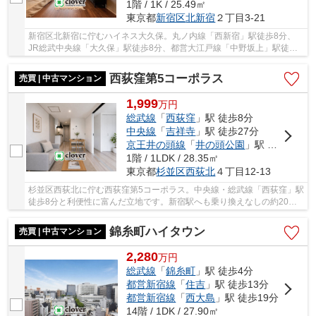
1階 / 1K / 25.49㎡
東京都
新宿区
北新宿
２丁目3-21
新宿区北新宿に佇むハイネス大久保。丸ノ内線「西新宿」駅徒歩8分、
JR総武中央線「大久保」駅徒歩8分、都営大江戸線「中野坂上」駅徒歩
11分。大通りから一本入った穏やかな環境の住宅...
西荻窪第5コーポラス
売買 | 中古マンション
1,999
万
円
総武線
「
西荻窪
」駅 徒歩8分
中央線
「
吉祥寺
」駅 徒歩27分
京王井の頭線
「
井の頭公園
」駅 徒歩28分
1階 / 1LDK / 28.35㎡
東京都
杉並区
西荻北
４丁目12-13
杉並区西荻北に佇む西荻窪第5コーポラス。中央線・総武線「西荻窪」駅
徒歩8分と利便性に富んだ立地です。新宿駅へも乗り換えなしの約20分
と都心へのアクセスも良好です。周辺には買い...
錦糸町ハイタウン
売買 | 中古マンション
2,280
万
円
総武線
「
錦糸町
」駅 徒歩4分
都営新宿線
「
住吉
」駅 徒歩13分
都営新宿線
「
西大島
」駅 徒歩19分
14階 / 1DK / 27.90㎡