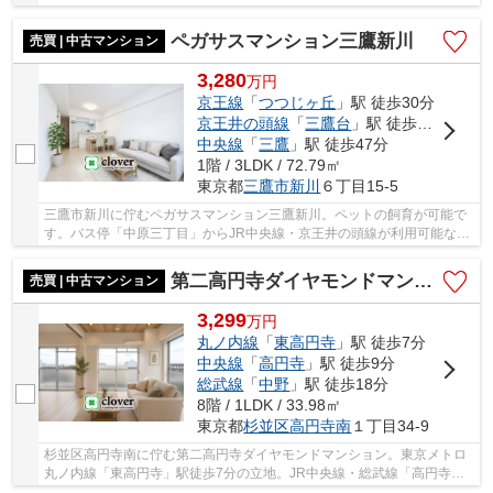
大久保」駅徒歩14分と複数路線利用可能で、利便...
ペガサスマンション三鷹新川
売買 | 中古マンション
3,280
万
円
京王線
「
つつじヶ丘
」駅 徒歩30分
京王井の頭線
「
三鷹台
」駅 徒歩39分
中央線
「
三鷹
」駅 徒歩47分
1階 / 3LDK / 72.79㎡
東京都
三鷹市
新川
６丁目15-5
三鷹市新川に佇むペガサスマンション三鷹新川。ペットの飼育が可能で
す。バス停「中原三丁目」からJR中央線・京王井の頭線が利用可能な
「吉祥寺」駅、JR中央・総武線が利用可能な「三...
第二高円寺ダイヤモンドマンション
売買 | 中古マンション
3,299
万
円
丸ノ内線
「
東高円寺
」駅 徒歩7分
中央線
「
高円寺
」駅 徒歩9分
総武線
「
中野
」駅 徒歩18分
8階 / 1LDK / 33.98㎡
東京都
杉並区
高円寺南
１丁目34-9
杉並区高円寺南に佇む第二高円寺ダイヤモンドマンション。東京メトロ
丸ノ内線「東高円寺」駅徒歩7分の立地。JR中央線・総武線「高円寺」
駅は徒歩9分で利用可能。多くのお店が集まり活...