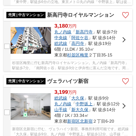
「東中野」駅徒歩6分の立地。東京メトロ丸の内線「中野坂上」駅は徒歩
10分と複数路線が利用可能です。大通りからは...
新高円寺ロイヤルマンション
売買 | 中古マンション
3,180
万
円
丸ノ内線
「
新高円寺
」駅 徒歩7分
中央線
「
阿佐ケ谷
」駅 徒歩14分
総武線
「
高円寺
」駅 徒歩19分
6階 / 1LDK / 35.10㎡
東京都
杉並区
梅里
２丁目35-15
杉並区梅里に佇む新高円寺ロイヤルマンション。丸ノ内線「新高円寺」
駅徒歩7分。「南阿佐ヶ谷」駅徒歩9分と伊弁性に富んだ立地です。周辺
には飲食店や買い物施設が多くあり、賑わいの...
ヴェラハイツ新宿
売買 | 中古マンション
3,199
万
円
総武線
「
大久保
」駅 徒歩9分
丸ノ内線
「
中野坂上
」駅 徒歩12分
山手線
「
新大久保
」駅 徒歩14分
4階 / 1K / 33.34㎡
東京都
新宿区
北新宿
２丁目6-20
新宿区北新宿に佇む、ヴェラハイツ新宿。事務所利用可能です。総武線
「大久保」駅徒歩9分、丸ノ内線「中野坂上」駅徒歩12分、山手線「新