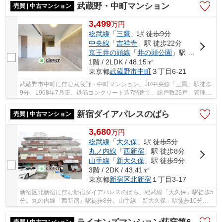
武蔵野・中町マンション
売買 | 中古マンション
3,499
万
円
総武線
「
三鷹
」駅 徒歩9分
中央線
「
吉祥寺
」駅 徒歩22分
京王井の頭線
「
井の頭公園
」駅 徒歩31分
1階 / 2LDK / 48.15㎡
東京都
武蔵野市
中町
３丁目6-21
武蔵野市中町に佇む武蔵野・中町マンション。JR中央線「三鷹」駅徒歩
9分。1968年7月築、鉄筋コンクリート造7階建て、総戸数29戸、管理は
日本ハウズイング株式会社となっております。三...
新宿ダイアパレスのばら
売買 | 中古マンション
3,680
万
円
総武線
「
大久保
」駅 徒歩5分
丸ノ内線
「
西新宿
」駅 徒歩8分
山手線
「
新大久保
」駅 徒歩9分
3階 / 2DK / 43.41㎡
東京都
新宿区
北新宿
１丁目3-17
新宿区北新宿に佇む新宿ダイアパレスのばら。総武線「大久保」駅徒歩5
分。丸の内線「西新宿」駅徒歩8分。山手線「新大久保」駅徒歩10分も
利用可能。1978年3月築、鉄筋コンクリート造5...
売買 | 中古マンション