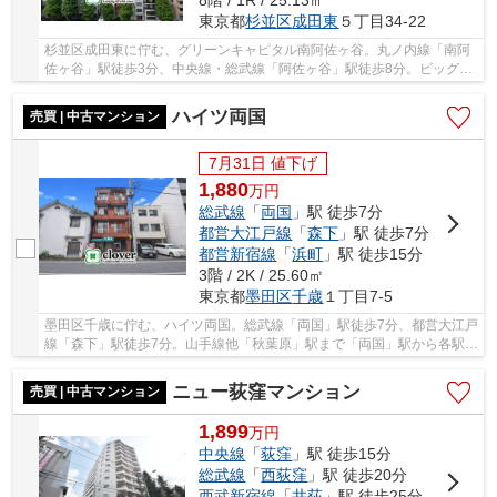
8階 / 1R / 25.13㎡
東京都
杉並区
成田東
５丁目34-22
杉並区成田東に佇む、グリーンキャピタル南阿佐ヶ谷。丸ノ内線「南阿
佐ヶ谷」駅徒歩3分、中央線・総武線「阿佐ヶ谷」駅徒歩8分。ビッグタ
ーミナル「新宿」駅まで「南阿佐ヶ谷」駅から6...
ハイツ両国
売買 | 中古マンション
7月31日 値下げ
1,880
万
円
総武線
「
両国
」駅 徒歩7分
都営大江戸線
「
森下
」駅 徒歩7分
都営新宿線
「
浜町
」駅 徒歩15分
3階 / 2K / 25.60㎡
東京都
墨田区
千歳
１丁目7-5
墨田区千歳に佇む、ハイツ両国。総武線「両国」駅徒歩7分、都営大江戸
線「森下」駅徒歩7分。山手線他「秋葉原」駅まで「両国」駅から各駅で
も2駅、乗車時間4分でアクセス可能です。空...
ニュー荻窪マンション
売買 | 中古マンション
1,899
万
円
中央線
「
荻窪
」駅 徒歩15分
総武線
「
西荻窪
」駅 徒歩20分
西武新宿線
「
井荻
」駅 徒歩25分