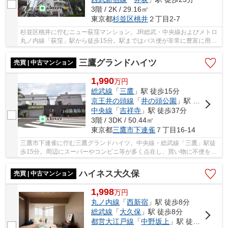
3階 / 2K / 29.16㎡
東京都
杉並区
桃井
２丁目2-7
杉並区桃井に佇むニュー荻窪マンション。JR総武・中央線およびメトロ
丸ノ内線「荻窪」駅から徒歩15分。駅まではバス便が非常に豊富に用意
されている青梅街道沿いの大型マンションです...
三鷹グランドハイツ
売買 | 中古マンション
1,990
万
円
総武線
「
三鷹
」駅 徒歩15分
京王井の頭線
「
井の頭公園
」駅 徒歩35分
中央線
「
吉祥寺
」駅 徒歩37分
3階 / 3DK / 50.44㎡
東京都
三鷹市
下連雀
７丁目16-14
三鷹市下連雀に佇む三鷹グランドハイツ。中央線・総武線「三鷹」駅徒
歩15分。周辺にスーパーやコンビニ等が多く点在し、買い物に不便を感
じることはありません。近隣に美術館、連雀中...
ハイネス大久保
売買 | 中古マンション
1,998
万
円
丸ノ内線
「
西新宿
」駅 徒歩8分
総武線
「
大久保
」駅 徒歩8分
都営大江戸線
「
中野坂上
」駅 徒歩11分