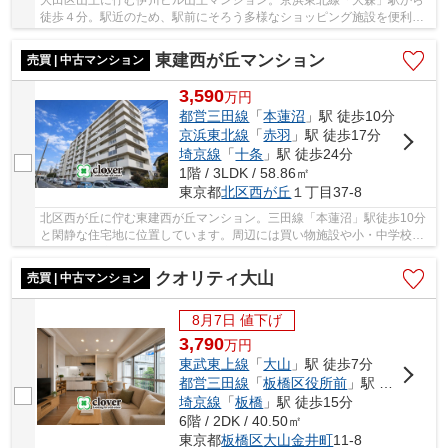
徒歩４分。駅近のため、駅前にそろう多様なショッピング施設を便利に
使える立地です。京急本線「大森町」駅にも徒...
東建西が丘マンション
売買 | 中古マンション
3,590
万
円
都営三田線
「
本蓮沼
」駅 徒歩10分
京浜東北線
「
赤羽
」駅 徒歩17分
埼京線
「
十条
」駅 徒歩24分
1階 / 3LDK / 58.86㎡
東京都
北区
西が丘
１丁目37-8
北区西が丘に佇む東建西が丘マンション。三田線「本蓮沼」駅徒歩10分
と閑静な住宅地に位置しています。周辺には買い物施設や小・中学校が
あり生活環境が整っています。お子様に嬉しい...
クオリティ大山
売買 | 中古マンション
8月7日 値下げ
3,790
万
円
東武東上線
「
大山
」駅 徒歩7分
都営三田線
「
板橋区役所前
」駅 徒歩9分
埼京線
「
板橋
」駅 徒歩15分
6階 / 2DK / 40.50㎡
東京都
板橋区
大山金井町
11-8