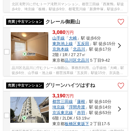
北区滝野川に佇むトーア滝野川マンション。都営三田線「西巣鴨」駅徒
歩4分、埼京線「板橋」駅徒歩9分、都電荒川線「新庚申塚」駅徒歩9分
で、多方面へアクセス可能。周辺には、スーパー...
クレール御殿山
売買 | 中古マンション
3,080
万
円
山手線
「
大崎
」駅 徒歩6分
東急池上線
「
五反田
」駅 徒歩15分
京急本線
「
北品川
」駅 徒歩17分
2階 / 1R / 27.27㎡
東京都
品川区
北品川
５丁目9-42
品川区北品川に佇むクレール御殿山。事務所利用。山手線他「大崎」駅
徒歩6分、山手線・池上線・都営浅草線「五反田」駅徒15分、京浜急行
「北品川」駅徒歩17分。空港へのアクセスも良く...
グリーンハイツはすね
売買 | 中古マンション
3,190
万
円
都営三田線
「
蓮根
」駅 徒歩10分
埼京線
「
浮間舟渡
」駅 徒歩14分
京浜東北線
「
赤羽
」駅 徒歩53分
6階 / 2LDK / 53.19㎡
東京都
板橋区
東坂下
２丁目17-5