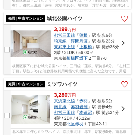
板橋区東坂下に佇むグリーンハイツはすね。ペット飼育可能（使用細則
有）。都営三田線「蓮根」駅徒歩10分、埼京線「浮間舟渡」駅徒歩14
分。大型スーパーやコンビニ、MEGAドンキホーテ...
城北公園ハイツ
売買 | 中古マンション
3,199
万
円
都営三田線
「
蓮根
」駅 徒歩6分
埼京線
「
浮間舟渡
」駅 徒歩23分
東武東上線
「
上板橋
」駅 徒歩35分
2階 / 3LDK / 56.00㎡
東京都
板橋区
坂下
２丁目7-8
板橋区坂下に佇む城北公園ハイツ。三田線「蓮根」駅徒歩6分。「志村三
丁目」駅徒歩9分と複数路線利用可能で利便性に富んだ立地です。周辺に
は買い物施設や病院、目の前には子供に嬉し...
ミツワハイツ
売買 | 中古マンション
3,280
万
円
京浜東北線
「
赤羽
」駅 徒歩5分
南北線
「
赤羽岩淵
」駅 徒歩4分
都営三田線
「
本蓮沼
」駅 徒歩34分
4階 / 2DK / 45.12㎡
東京都
北区
赤羽
１丁目42-11
北区赤羽に佇むミツワハイツ。京浜東北線「赤羽」駅徒歩5分。南北線