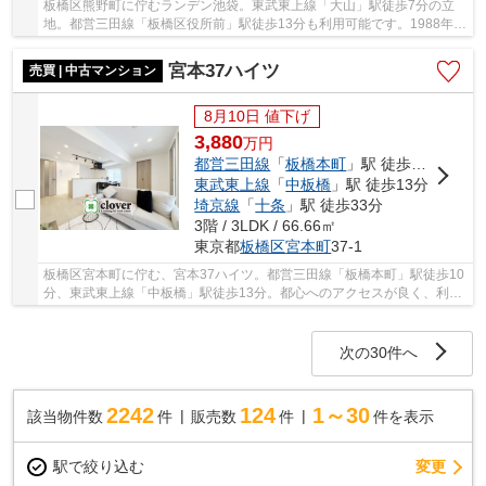
板橋区熊野町に佇むランデン池袋。東武東上線「大山」駅徒歩7分の立
地。都営三田線「板橋区役所前」駅徒歩13分も利用可能です。1988年5
月築の新耐震基準、鉄筋コンクリート造4階建て、...
宮本37ハイツ
売買 | 中古マンション
8月10日 値下げ
3,880
万
円
都営三田線
「
板橋本町
」駅 徒歩10分
東武東上線
「
中板橋
」駅 徒歩13分
埼京線
「
十条
」駅 徒歩33分
3階 / 3LDK / 66.66㎡
東京都
板橋区
宮本町
37-1
板橋区宮本町に佇む、宮本37ハイツ。都営三田線「板橋本町」駅徒歩10
分、東武東上線「中板橋」駅徒歩13分。都心へのアクセスが良く、利便
性と住み易さを兼ね備えた立地です。1978年築...
次の30件へ
2242
124
1～30
該当物件数
件
販売数
件
件を表示
駅で絞り込む
変更