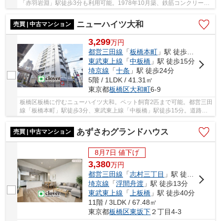
「赤羽岩淵」駅徒歩3分も利用可能。1978年10月築、鉄筋コンクリート
造7階建て、総戸数20戸、施工は長澤工務店、オー...
ニューハイツ大和
売買 | 中古マンション
3,299
万
円
都営三田線
「
板橋本町
」駅 徒歩3分
東武東上線
「
中板橋
」駅 徒歩15分
埼京線
「
十条
」駅 徒歩24分
5階 / 1LDK / 41.31㎡
東京都
板橋区
大和町
6-9
板橋区板橋に佇むニューハイツ大和。ペット飼育2匹まで可能。都営三田
線「板橋本町」駅徒歩3分、東武東上線「中板橋」駅徒歩15分。道路の
向かいには仲宿商店街が広がり、買い物施設や...
あずさわグランドハウス
売買 | 中古マンション
8月7日 値下げ
3,380
万
円
都営三田線
「
志村三丁目
」駅 徒歩10分
埼京線
「
浮間舟渡
」駅 徒歩13分
東武東上線
「
上板橋
」駅 徒歩40分
11階 / 3LDK / 67.48㎡
東京都
板橋区
東坂下
２丁目4-3