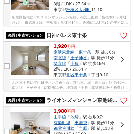
3階 / 1DK / 27.54㎡
東京都
板橋区
大和町
11-10
板橋区板橋に佇むチサンマンション板橋。都営三田線「板橋本町」駅徒
歩3分、東武東上線「中板橋」駅徒歩14分。近隣には徒歩2分の場所にス
ーパー「まいばすけっと」や、徒歩3分の場所に...
日神パレス東十条
売買 | 中古マンション
1,920
万
円
京浜東北線
「
東十条
」駅 徒歩6分
南北線
「
王子神谷
」駅 徒歩11分
埼京線
「
十条
」駅 徒歩15分
2階 / 1K / 26.64㎡
東京都
北区
東十条
１丁目9-10
北区東十条に佇む日神パレス東十条。京浜東北線「東十条」駅徒歩6分。
南北線「王子神谷」駅徒歩11分。埼京線「十条」駅徒歩15分と複数路線
利用可能で利便性に富んだ立地です。周辺には...
ライオンズマンション東池袋第3
売買 | 中古マンション
1,980
万
円
山手線
「
池袋
」駅 徒歩9分
有楽町線
「
東池袋
」駅 徒歩11分
都電荒川線
「
向原
」駅 徒歩13分