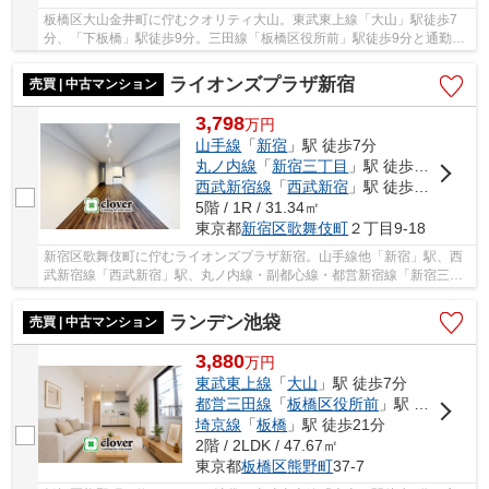
板橋区大山金井町に佇むクオリティ大山。東武東上線「大山」駅徒歩7
分、「下板橋」駅徒歩9分。三田線「板橋区役所前」駅徒歩9分と通勤・
通学のしやすい利便性に富んだ立地です。大山駅...
ライオンズプラザ新宿
売買 | 中古マンション
3,798
万
円
山手線
「
新宿
」駅 徒歩7分
丸ノ内線
「
新宿三丁目
」駅 徒歩7分
西武新宿線
「
西武新宿
」駅 徒歩7分
5階 / 1R / 31.34㎡
東京都
新宿区
歌舞伎町
２丁目9-18
新宿区歌舞伎町に佇むライオンズプラザ新宿。山手線他「新宿」駅、西
武新宿線「西武新宿」駅、丸ノ内線・副都心線・都営新宿線「新宿三丁
目」駅からそれぞれ徒歩7分。周辺は大型商業施...
ランデン池袋
売買 | 中古マンション
3,880
万
円
東武東上線
「
大山
」駅 徒歩7分
都営三田線
「
板橋区役所前
」駅 徒歩13分
埼京線
「
板橋
」駅 徒歩21分
2階 / 2LDK / 47.67㎡
東京都
板橋区
熊野町
37-7