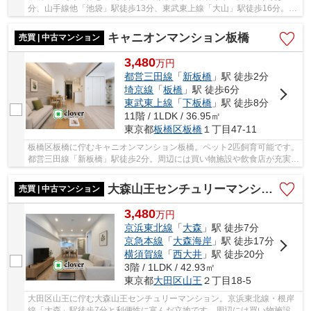
分、山手線他「池袋」駅徒歩13分、東武東上線「大山」駅徒歩16分。池
袋駅が生活圏内の為、お買い物施設や飲食店が...
キャニオンマンション板橋
売買 | 中古マンション
3,480
万
円
都営三田線
「
新板橋
」駅 徒歩2分
埼京線
「
板橋
」駅 徒歩6分
東武東上線
「
下板橋
」駅 徒歩8分
11階 / 1LDK / 36.95㎡
東京都
板橋区
板橋
１丁目47-11
板橋区板橋に佇むキャニオンマンション板橋。ペット2匹飼育可能です。
都営三田線「新板橋」駅徒歩2分。周辺には買い物施設や飲食店が充実し
ているほか、動物病院やペットショップも点...
大森山王センチュリーマンション
売買 | 中古マンション
3,480
万
円
京浜東北線
「
大森
」駅 徒歩7分
京急本線
「
大森海岸
」駅 徒歩17分
横須賀線
「
西大井
」駅 徒歩20分
3階 / 1LDK / 42.93㎡
東京都
大田区
山王
２丁目18-5
大田区山王に佇む大森山王センチュリーマンション。京浜東北線・根岸
線「大森」駅徒歩7分と利便性に富んだ立地です。周辺には買い物施設や