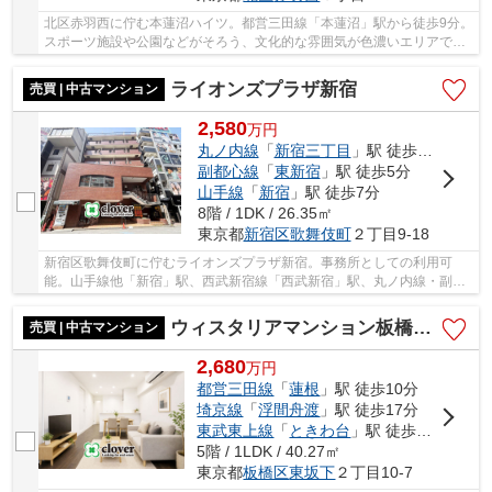
北区赤羽西に佇む本蓮沼ハイツ。都営三田線「本蓮沼」駅から徒歩9分。
スポーツ施設や公園などがそろう、文化的な雰囲気が色濃いエリアで
す。幹線道路からも距離があり、閑静な住宅地が...
ライオンズプラザ新宿
売買 | 中古マンション
2,580
万
円
丸ノ内線
「
新宿三丁目
」駅 徒歩5分
副都心線
「
東新宿
」駅 徒歩5分
山手線
「
新宿
」駅 徒歩7分
8階 / 1DK / 26.35㎡
東京都
新宿区
歌舞伎町
２丁目9-18
新宿区歌舞伎町に佇むライオンズプラザ新宿。事務所としての利用可
能。山手線他「新宿」駅、西武新宿線「西武新宿」駅、丸ノ内線・副都
心線・都営新宿線「新宿三丁目」駅からそれぞれ...
ウィスタリアマンション板橋志村
売買 | 中古マンション
2,680
万
円
都営三田線
「
蓮根
」駅 徒歩10分
埼京線
「
浮間舟渡
」駅 徒歩17分
東武東上線
「
ときわ台
」駅 徒歩45分
5階 / 1LDK / 40.27㎡
東京都
板橋区
東坂下
２丁目10-7