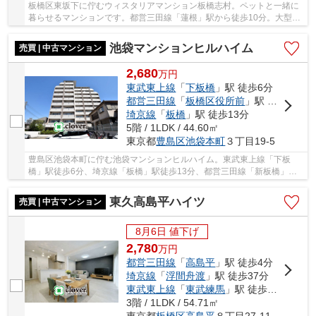
板橋区東坂下に佇むウィスタリアマンション板橋志村。ペットと一緒に
暮らせるマンションです。都営三田線「蓮根」駅から徒歩10分。大型の
スーパーが複数あるエリアのため、生活環境は...
池袋マンションヒルハイム
売買 | 中古マンション
2,680
万
円
東武東上線
「
下板橋
」駅 徒歩6分
都営三田線
「
板橋区役所前
」駅 徒歩12分
埼京線
「
板橋
」駅 徒歩13分
5階 / 1LDK / 44.60㎡
東京都
豊島区
池袋本町
３丁目19-5
豊島区池袋本町に佇む池袋マンションヒルハイム。東武東上線「下板
橋」駅徒歩6分、埼京線「板橋」駅徒歩13分、都営三田線「新板橋」駅
徒歩15分。「下板橋」駅から「池袋」駅まで2駅、...
東久高島平ハイツ
売買 | 中古マンション
8月6日 値下げ
2,780
万
円
都営三田線
「
高島平
」駅 徒歩4分
埼京線
「
浮間舟渡
」駅 徒歩37分
東武東上線
「
東武練馬
」駅 徒歩38分
3階 / 1LDK / 54.71㎡