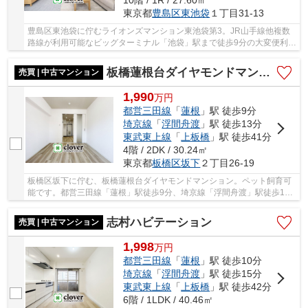
10階 / 1R / 27.60㎡
東京都
豊島区
東池袋
１丁目31-13
豊島区東池袋に佇むライオンズマンション東池袋第3。JR山手線他複数
路線が利用可能なビッグターミナル「池袋」駅まで徒歩9分の大変便利な
立地が魅力です。近隣500ｍ以内には複数もの店...
板橋蓮根台ダイヤモンドマンション
売買 | 中古マンション
1,990
万
円
都営三田線
「
蓮根
」駅 徒歩9分
埼京線
「
浮間舟渡
」駅 徒歩13分
東武東上線
「
上板橋
」駅 徒歩41分
4階 / 2DK / 30.24㎡
東京都
板橋区
坂下
２丁目26-19
板橋区坂下に佇む、板橋蓮根台ダイヤモンドマンション。ペット飼育可
能です。都営三田線「蓮根」駅徒歩9分、埼京線「浮間舟渡」駅徒歩13
分。「池袋」駅まで「浮間舟渡」駅から5駅、乗...
志村ハビテーション
売買 | 中古マンション
1,998
万
円
都営三田線
「
蓮根
」駅 徒歩10分
埼京線
「
浮間舟渡
」駅 徒歩15分
東武東上線
「
上板橋
」駅 徒歩42分
6階 / 1LDK / 40.46㎡