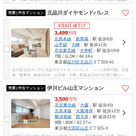
飲食店、ショッピングモールなどの商業施設も...
北品川ダイヤモンドパレス
売買 | 中古マンション
8月6日 値下げ
3,499
万
円
京急本線
「
新馬場
」駅 徒歩6分
山手線
「
大崎
」駅 徒歩11分
京浜東北線
「
大井町
」駅 徒歩19分
7階 / 1LDK / 44.24㎡
東京都
品川区
北品川
３丁目9-41
品川区北品川に佇む北品川ダイヤモンドパレス。ペット飼育可能。京急
線「新番場」駅徒歩6分、山手線「大崎」駅徒歩11分の立地で都心への
アクセスも良好です。大崎駅前は飲食店や商業施...
伊川ビル山王マンション
売買 | 中古マンション
3,500
万
円
京浜東北線
「
大森
」駅 徒歩4分
京急本線
「
大森海岸
」駅 徒歩12分
横須賀線
「
西大井
」駅 徒歩21分
9階 / 3DK / 62.27㎡
東京都
大田区
山王
２丁目5-3
大田区山王に佇む伊川ビル山王マンション。京浜東北線「大森」駅から