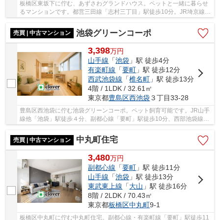
板橋区東坂下に佇む、あずさわグランドハウス。ペットと一緒に暮らせ
るマンションです。都営三田線「志村三丁目」駅徒歩10分。JR埼京線
「浮間舟渡」駅にも徒歩13分です。駅前に深夜ま...
池袋グリーンコーポ
売買 | 中古マンション
3,398
万
円
山手線
「
池袋
」駅 徒歩4分
有楽町線
「
要町
」駅 徒歩12分
西武池袋線
「
椎名町
」駅 徒歩13分
4階 / 1LDK / 32.61㎡
東京都
豊島区
西池袋
３丁目33-28
豊島区西池袋に佇む池袋グリーンコーポ。ペット飼育可能です。JR山手
線他「池袋」駅徒歩４分、副都心線「要町」駅徒歩10分、西部池袋線
「椎名町」駅徒歩13分の立地。西池袋公園まで徒...
中丸町住宅
売買 | 中古マンション
3,480
万
円
副都心線
「
要町
」駅 徒歩11分
山手線
「
池袋
」駅 徒歩13分
東武東上線
「
大山
」駅 徒歩16分
8階 / 2LDK / 70.43㎡
東京都
板橋区
中丸町
9-1
板橋区中丸町に佇む中丸町住宅。副都心線・有楽町線「要町」駅徒歩11