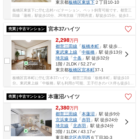
東京都
板橋区
東坂下
２丁目10-10
板橋区東坂下に佇む志村ハビテーション。ペット飼育可能です。都営三
田線「蓮根」駅徒歩10分、JR埼京線「浮間舟渡」駅徒歩15分。徒歩3分
に位置するスーパーオリンピックには動物病院が...
宮本37ハイツ
売買 | 中古マンション
2,298
万
円
都営三田線
「
板橋本町
」駅 徒歩10分
東武東上線
「
中板橋
」駅 徒歩13分
埼京線
「
十条
」駅 徒歩32分
1階 / 2LDK / 52.27㎡
東京都
板橋区
宮本町
37-1
板橋区宮本町に佇む宮本37ハイツ。都営三田線「板橋本町」駅徒歩10
分。東武東上線「中板橋」駅も利用が可能、王子行きのバス停も徒歩1分
で便利の良い立地。マンションの脇には公園が有...
本蓮沼ハイツ
売買 | 中古マンション
2,380
万
円
都営三田線
「
本蓮沼
」駅 徒歩9分
京浜東北線
「
赤羽
」駅 徒歩24分
埼京線
「
北赤羽
」駅 徒歩24分
3階 / 1LDK / 43.17㎡
東京都
北区
赤羽西
６丁目30-3