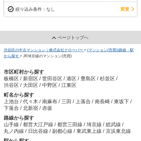
変更
絞り込み条件：
なし
ページトップへ
渋谷区の中古マンション｜株式会社クローバー
>
(マンション(売買))路線・駅
から探す
>
JR埼京線のマンション(売買)
市区町村から探す
板橋区
/
新宿区
/
世田谷区
/
港区
/
豊島区
/
杉並区
/
渋谷区
/
大田区
/
中野区
/
江東区
町名から探す
上池台
/
代々木
/
南麻布
/
三田
/
上落合
/
南長崎
/
東坂下
/
下落合
/
北新宿
/
赤坂
路線から探す
山手線
/
都営大江戸線
/
都営三田線
/
埼京線
/
総武線
/
丸ノ内線
/
日比谷線
/
副都心線
/
東武東上線
/
京浜東北線
駅から探す