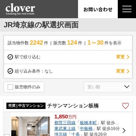
お問い合わせ
JR埼京線の駅選択画面
2242
124
1～30
該当物件数
件
販売数
件
件を表示
駅で絞り込む
変更
変更
絞り込み条件：
なし
販売物件のみ
チサンマンション板橋
売買 | 中古マンション
1,850
万
円
都営三田線
「
板橋本町
」駅 徒歩3分
東武東上線
「
中板橋
」駅 徒歩16分
埼京線
「
十条
」駅 徒歩26分