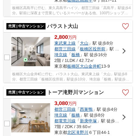
東京都
板橋区
高島平
８丁目27-11
板橋区高島平に佇む、東久高島平ハイツ。都営三田線「高島平」駅徒歩4
分。駅前に深夜まで営業しているスーパーがある他、100円ショップや
ドラッグストア等もあり生活環境が整っていま...
パラスト大山
売買 | 中古マンション
2,800
万
円
東武東上線
「
大山
」駅 徒歩8分
都営三田線
「
板橋区役所前
」駅 徒歩11分
埼京線
「
板橋
」駅 徒歩16分
2階 / 1LDK / 42.72㎡
東京都
板橋区
大山金井町
13-9
板橋区大山金井町に佇む、パラスト大山。東武東上線「大山」駅徒歩8
分、都営三田線「板橋区役所前」駅徒歩10分、埼京線「板橋」駅徒歩14
分。ビッグターミナル「池袋」駅まで「大山」駅...
トーア滝野川マンション
売買 | 中古マンション
3,080
万
円
都営三田線
「
西巣鴨
」駅 徒歩4分
埼京線
「
板橋
」駅 徒歩8分
都電荒川線
「
新庚申塚
」駅 徒歩10分
7階 / 2DK / 39.60㎡
東京都
北区
滝野川
６丁目44-1