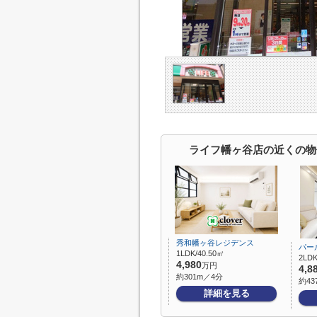
ライフ幡ヶ谷店の近くの物
秀和幡ヶ谷レジデンス
パー
1LDK/40.50㎡
2LDK
4,980
万円
4,8
約301m／4分
約43
詳細を見る