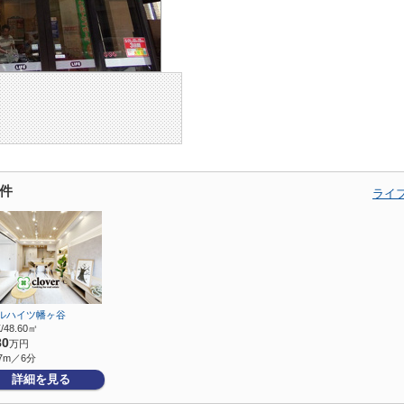
件
ライ
ルハイツ幡ヶ谷
/48.60㎡
80
万円
7m／6分
詳細を見る