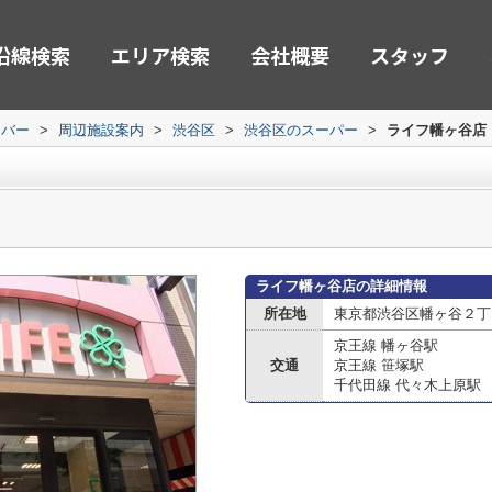
沿線検索
エリア検索
会社概要
スタッフ
ーバー
>
周辺施設案内
>
渋谷区
>
渋谷区のスーパー
>
ライフ幡ヶ谷店
ライフ幡ヶ谷店の詳細情報
所在地
東京都渋谷区幡ヶ谷２丁
京王線 幡ヶ谷駅
交通
京王線 笹塚駅
千代田線 代々木上原駅