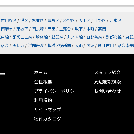
世田谷区
/
港区
/
杉並区
/
豊島区
/
渋谷区
/
大田区
/
中野区
/
江東区
南麻布
/
東坂下
/
南長崎
/
三田
/
上落合
/
坂下
/
本町
/
高田
江戸線
/
都営三田線
/
埼京線
/
総武線
/
丸ノ内線
/
日比谷線
/
副都心線
/
東武
落合
/
恵比寿
/
浮間舟渡
/
板橋区役所前
/
大山
/
広尾
/
新江古田
/
落合南長
ー
ホーム
スタッフ紹介
会社概要
周辺施設検索
プライバシーポリシー
お問い合わせ
利用規約
サイトマップ
物件カタログ