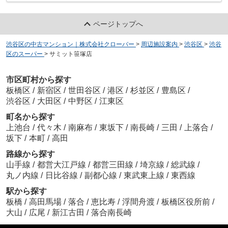
ページトップへ
渋谷区の中古マンション｜株式会社クローバー
>
周辺施設案内
>
渋谷区
>
渋谷
区のスーパー
>
サミット笹塚店
市区町村から探す
板橋区
/
新宿区
/
世田谷区
/
港区
/
杉並区
/
豊島区
/
渋谷区
/
大田区
/
中野区
/
江東区
町名から探す
上池台
/
代々木
/
南麻布
/
東坂下
/
南長崎
/
三田
/
上落合
/
坂下
/
本町
/
高田
路線から探す
山手線
/
都営大江戸線
/
都営三田線
/
埼京線
/
総武線
/
丸ノ内線
/
日比谷線
/
副都心線
/
東武東上線
/
東西線
駅から探す
板橋
/
高田馬場
/
落合
/
恵比寿
/
浮間舟渡
/
板橋区役所前
/
大山
/
広尾
/
新江古田
/
落合南長崎