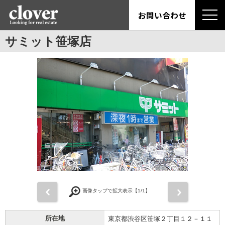
お問い合わせ
サミット笹塚店
前
次
画像タップで拡大表示【
1
/1】
所在地
東京都渋谷区笹塚２丁目１２－１１