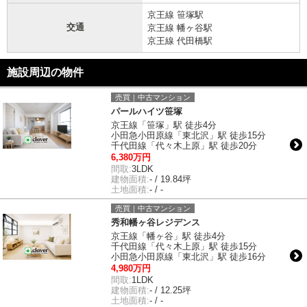
京王線 笹塚駅
交通
京王線 幡ヶ谷駅
京王線 代田橋駅
施設周辺の物件
売買｜中古マンション
パールハイツ笹塚
京王線「笹塚」駅 徒歩4分
小田急小田原線「東北沢」駅 徒歩15分
千代田線「代々木上原」駅 徒歩20分
6,380万円
間取:
3LDK
建物面積:
- / 19.84坪
土地面積:
- / -
売買｜中古マンション
秀和幡ヶ谷レジデンス
京王線「幡ヶ谷」駅 徒歩4分
千代田線「代々木上原」駅 徒歩15分
小田急小田原線「東北沢」駅 徒歩16分
4,980万円
間取:
1LDK
建物面積:
- / 12.25坪
土地面積:
- / -