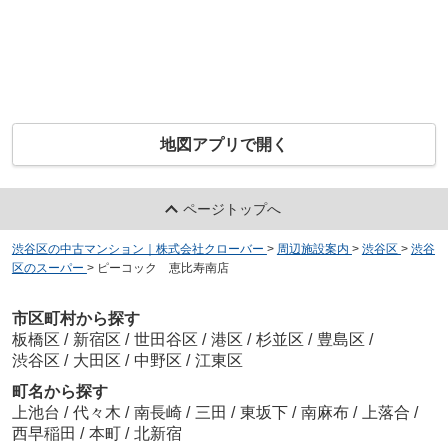
地図アプリで開く
ページトップへ
渋谷区の中古マンション｜株式会社クローバー
>
周辺施設案内
>
渋谷区
>
渋谷
区のスーパー
>
ピーコック 恵比寿南店
市区町村から探す
板橋区
/
新宿区
/
世田谷区
/
港区
/
杉並区
/
豊島区
/
渋谷区
/
大田区
/
中野区
/
江東区
町名から探す
上池台
/
代々木
/
南長崎
/
三田
/
東坂下
/
南麻布
/
上落合
/
西早稲田
/
本町
/
北新宿