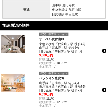
山手線 恵比寿駅
交通
東急東横線 代官山駅
日比谷線 中目黒駅
施設周辺の物件
売買｜中古マンション
オーベル代官山DE
東急東横線「代官山」駅 徒歩4分
山手線「恵比寿」駅 徒歩8分
日比谷線「中目黒」駅 徒歩8分
9,580万円
間取:
1LDK
建物面積:
- / 10.92坪
土地面積:
- / -
売買｜中古マンション
パラシオン恵比寿
山手線「恵比寿」駅 徒歩4分
東急東横線「代官山」駅 徒歩5分
日比谷線「中目黒」駅 徒歩9分
6,390万円
間取:
1LDK
建物面積:
- / 12.63坪
土地面積:
- / -