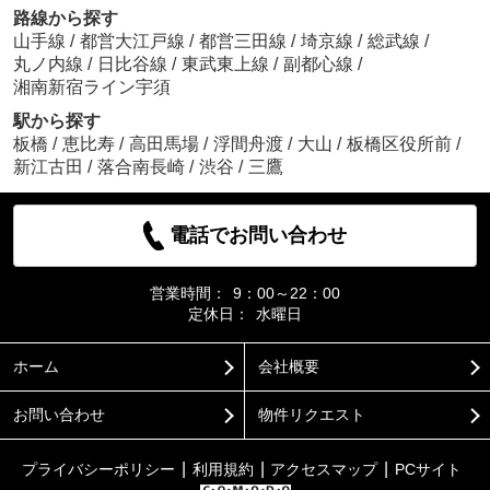
路線から探す
山手線
/
都営大江戸線
/
都営三田線
/
埼京線
/
総武線
/
丸ノ内線
/
日比谷線
/
東武東上線
/
副都心線
/
湘南新宿ライン宇須
駅から探す
板橋
/
恵比寿
/
高田馬場
/
浮間舟渡
/
大山
/
板橋区役所前
/
新江古田
/
落合南長崎
/
渋谷
/
三鷹
電話でお問い合わせ
営業時間：
9：00～22：00
定休日：
水曜日
ホーム
会社概要
お問い合わせ
物件リクエスト
プライバシーポリシー
利用規約
アクセスマップ
PCサイト