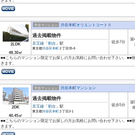
きます。
渋谷本町オリエントコートⅡ
中古マンション
過去掲載物件
築
徒歩7分
京王線
「
初台
」駅
2LDK
東京都
渋谷区
本町
２丁目35-6
48.30㎡
■■こちらのマンション限定でお探しの方お気軽にお問い合わせ下さい。■■
きます。
渋谷本町マンション
中古マンション
過去掲載物件
築
徒歩5分
京王線
「
初台
」駅
2DK
東京都
渋谷区
本町
２丁目3-1
40.45㎡
■■こちらのマンション限定でお探しの方お気軽にお問い合わせ下さい。■■
きます。