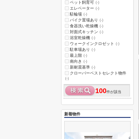
ペット飼育可
(-)
エレベーター
(-)
駐輪場
(-)
バイク置場あり
(-)
食器洗い乾燥機
(-)
対面式キッチン
(-)
浴室乾燥機
(-)
ウォークインクロゼット
(-)
駐車場あり
(-)
最上階
(-)
南向き
(-)
新耐震基準
(-)
クローバーベストセレクト物件
(-)
100
件が該当
新着物件