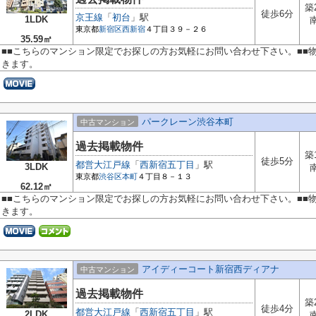
築
徒歩6分
京王線
「
初台
」駅
1LDK
東京都
新宿区
西新宿
４丁目３９－２６
35.59㎡
■■こちらのマンション限定でお探しの方お気軽にお問い合わせ下さい。■■
きます。
パークレーン渋谷本町
中古マンション
過去掲載物件
築
徒歩5分
都営大江戸線
「
西新宿五丁目
」駅
3LDK
東京都
渋谷区
本町
４丁目８－１３
62.12㎡
■■こちらのマンション限定でお探しの方お気軽にお問い合わせ下さい。■■
きます。
アイディーコート新宿西ディアナ
中古マンション
過去掲載物件
築
徒歩4分
都営大江戸線
「
西新宿五丁目
」駅
2LDK