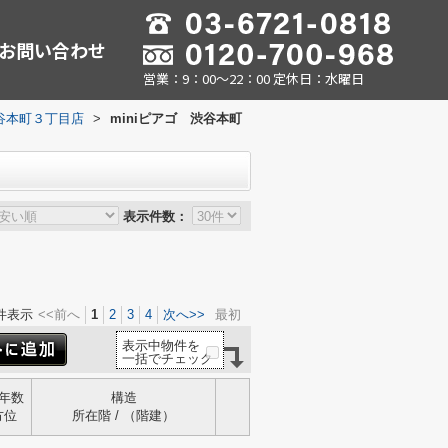
お問い合わせ
営業：9：00～22：00 定休日：水曜日
渋谷本町３丁目店
>
miniピアゴ 渋谷本町
表示件数：
件表示
<<前へ
1
2
3
4
次へ>>
最初
表示中物件を
一括でチェック
年数
構造
方位
所在階 / （階建）