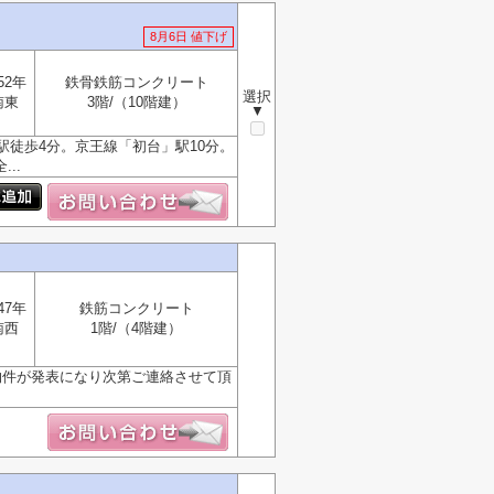
8月6日 値下げ
52年
鉄骨鉄筋コンクリート
選択
南東
3階/（10階建）
▼
徒歩4分。京王線「初台」駅10分。
..
47年
鉄筋コンクリート
南西
1階/（4階建）
物件が発表になり次第ご連絡させて頂