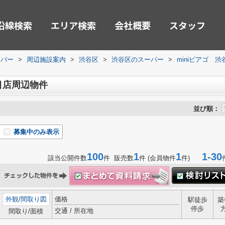
沿線検索
エリア検索
会社概要
スタッフ
ーバー
>
周辺施設案内
>
渋谷区
>
渋谷区のスーパー
>
miniピアゴ 
目店周辺物件
並び順：
募集中のみ表示
100
1
1
1-30
該当公開件数
件 販売数
件 (会員物件
件)
外観
/
間取り図
価格
駅徒歩
築
停歩
交通 / 所在地
間取り/面積