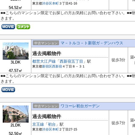
東京都
渋谷区
本町
３丁目41-16
54.52㎡
■■こちらのマンション限定でお探しの方お気軽にお問い合わせ下さい。■■
きます。
マ－トルコ－ト新宿ガ－デンハウス
中古マンション
過去掲載物件
築
徒歩3分
都営大江戸線
「
西新宿五丁目
」駅
3LDK
東京都
新宿区
西新宿
４丁目８－３１
47.57㎡
■■こちらのマンション限定でお探しの方お気軽にお問い合わせ下さい。■■
きます。
ワコーレ初台ガーデン
中古マンション
過去掲載物件
築
徒歩7分
京王線
「
初台
」駅
2LDK
東京都
渋谷区
本町
２丁目27-15
52.50㎡