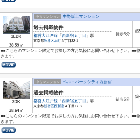
中野坂上マンション
中古マンション
過去掲載物件
築
徒歩5分
都営大江戸線
「
西新宿五丁目
」駅
1LDK
東京都
渋谷区
本町
３丁目32-1
38.59㎡
■■こちらのマンション限定でお探しの方お気軽にお問い合わせ下さい。■■
きます。
ベル・パークシティ西新宿
中古マンション
過去掲載物件
築
徒歩6分
都営大江戸線
「
西新宿五丁目
」駅
2DK
東京都
新宿区
西新宿
４丁目17-3
38.64㎡
■■こちらのマンション限定でお探しの方お気軽にお問い合わせ下さい。■■
きます。