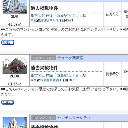
過去掲載物件
築
徒歩5分
都営大江戸線
「
西新宿五丁目
」駅
2DK
東京都
渋谷区
本町
３丁目48-21
43.57㎡
■■こちらのマンション限定でお探しの方お気軽にお問い合わせ下さい。■■
きます。
デューク西新宿
中古マンション
過去掲載物件
築
徒歩5分
都営大江戸線
「
西新宿五丁目
」駅
2LDK
東京都
新宿区
西新宿
４丁目18-1
61.55㎡
■■こちらのマンション限定でお探しの方お気軽にお問い合わせ下さい。■■
きます。
センチュリーシティ
中古マンション
過去掲載物件