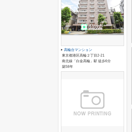
高輪台マンション
東京都港区高輪２丁目2-21
南北線「白金高輪」駅 徒歩6分
築58年