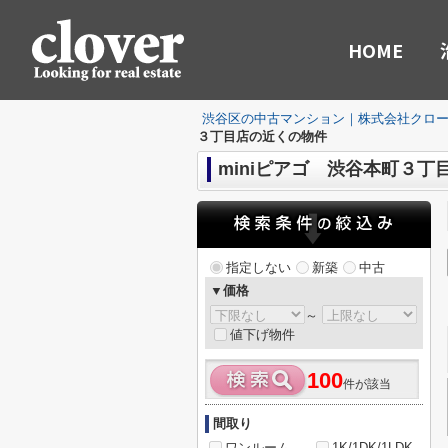
HOME
渋谷区の中古マンション｜株式会社クロ
３丁目店の近くの物件
miniピアゴ 渋谷本町３丁
指定しない
新築
中古
▼価格
～
値下げ物件
100
件が該当
間取り
ワンルーム
1K/1DK/1LDK