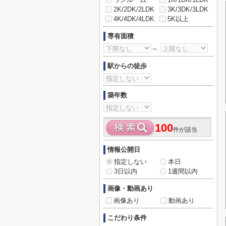
2K/2DK/2LDK
3K/3DK/3LDK
4K/4DK/4LDK
5K以上
専有面積
～
駅からの徒歩
築年数
100
件が該当
情報公開日
指定しない
本日
3日以内
1週間以内
画像・動画あり
画像あり
動画あり
こだわり条件