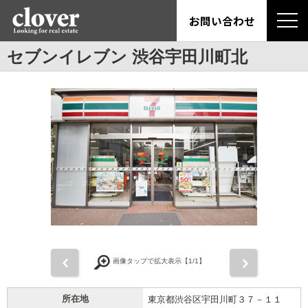
お問い合わせ
セブンイレブン 渋谷宇田川町北
前
次
画像タップで拡大表示【
1
/1】
所在地
東京都渋谷区宇田川町３７－１１