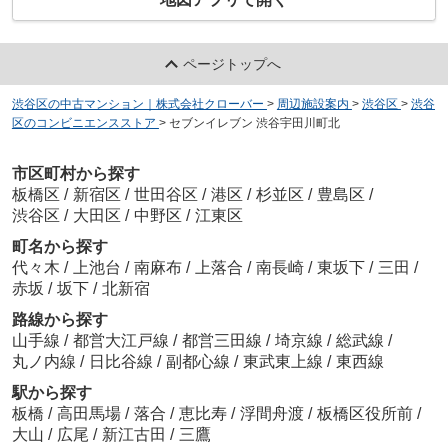
ページトップへ
渋谷区の中古マンション｜株式会社クローバー
>
周辺施設案内
>
渋谷区
>
渋谷
区のコンビニエンスストア
>
セブンイレブン 渋谷宇田川町北
市区町村から探す
板橋区
/
新宿区
/
世田谷区
/
港区
/
杉並区
/
豊島区
/
渋谷区
/
大田区
/
中野区
/
江東区
町名から探す
代々木
/
上池台
/
南麻布
/
上落合
/
南長崎
/
東坂下
/
三田
/
赤坂
/
坂下
/
北新宿
路線から探す
山手線
/
都営大江戸線
/
都営三田線
/
埼京線
/
総武線
/
丸ノ内線
/
日比谷線
/
副都心線
/
東武東上線
/
東西線
駅から探す
板橋
/
高田馬場
/
落合
/
恵比寿
/
浮間舟渡
/
板橋区役所前
/
大山
/
広尾
/
新江古田
/
三鷹