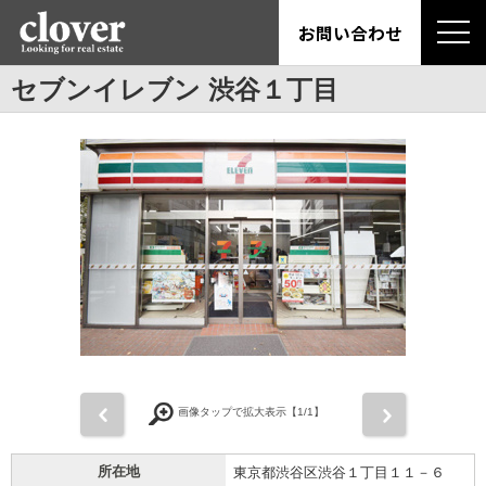
お問い合わせ
セブンイレブン 渋谷１丁目
前
次
画像タップで拡大表示【
1
/1】
所在地
東京都渋谷区渋谷１丁目１１－６