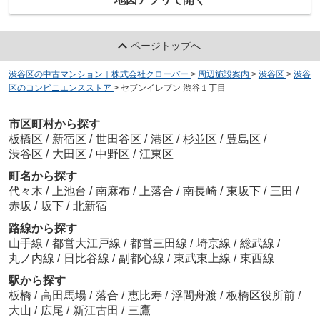
ページトップへ
渋谷区の中古マンション｜株式会社クローバー
>
周辺施設案内
>
渋谷区
>
渋谷
区のコンビニエンスストア
>
セブンイレブン 渋谷１丁目
市区町村から探す
板橋区
/
新宿区
/
世田谷区
/
港区
/
杉並区
/
豊島区
/
渋谷区
/
大田区
/
中野区
/
江東区
町名から探す
代々木
/
上池台
/
南麻布
/
上落合
/
南長崎
/
東坂下
/
三田
/
赤坂
/
坂下
/
北新宿
路線から探す
山手線
/
都営大江戸線
/
都営三田線
/
埼京線
/
総武線
/
丸ノ内線
/
日比谷線
/
副都心線
/
東武東上線
/
東西線
駅から探す
板橋
/
高田馬場
/
落合
/
恵比寿
/
浮間舟渡
/
板橋区役所前
/
大山
/
広尾
/
新江古田
/
三鷹