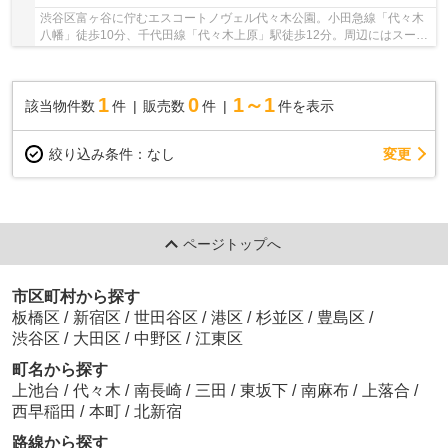
渋谷区富ヶ谷に佇むエスコートノヴェル代々木公園。小田急線「代々木
八幡」徒歩10分、千代田線「代々木上原」駅徒歩12分。周辺にはスーパ
ーやドラックストア等揃っており、生活に不便...
1
0
1～1
該当物件数
件
販売数
件
件を表示
変更
絞り込み条件：
なし
ページトップへ
市区町村から探す
板橋区
/
新宿区
/
世田谷区
/
港区
/
杉並区
/
豊島区
/
渋谷区
/
大田区
/
中野区
/
江東区
町名から探す
上池台
/
代々木
/
南長崎
/
三田
/
東坂下
/
南麻布
/
上落合
/
西早稲田
/
本町
/
北新宿
路線から探す