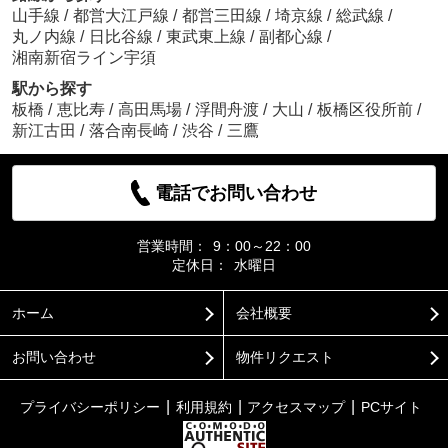
山手線
/
都営大江戸線
/
都営三田線
/
埼京線
/
総武線
/
丸ノ内線
/
日比谷線
/
東武東上線
/
副都心線
/
湘南新宿ライン宇須
駅から探す
板橋
/
恵比寿
/
高田馬場
/
浮間舟渡
/
大山
/
板橋区役所前
/
新江古田
/
落合南長崎
/
渋谷
/
三鷹
電話でお問い合わせ
営業時間：
9：00～22：00
定休日：
水曜日
ホーム
会社概要
お問い合わせ
物件リクエスト
プライバシーポリシー
利用規約
アクセスマップ
PCサイト