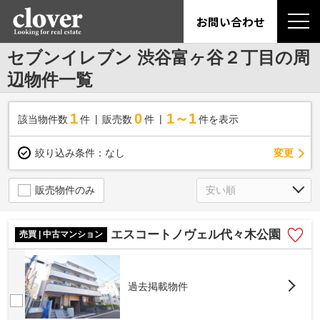
お問い合わせ
セブンイレブン 渋谷富ヶ谷２丁目の周
辺物件一覧
1
0
1～1
該当物件数
件
販売数
件
件を表示
変更
絞り込み条件：
なし
販売物件のみ
エスコートノヴェル代々木公園
売買 | 中古マンション
過去掲載物件