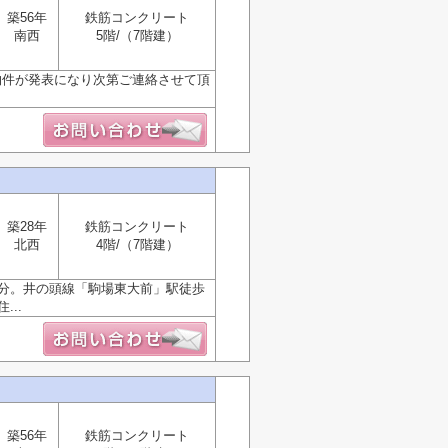
築56年
鉄筋コンクリート
南西
5階/（7階建）
物件が発表になり次第ご連絡させて頂
築28年
鉄筋コンクリート
北西
4階/（7階建）
1分。井の頭線「駒場東大前」駅徒歩
..
築56年
鉄筋コンクリート