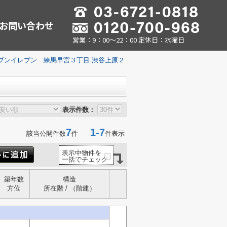
お問い合わせ
営業：9：00～22：00 定休日：水曜日
ブンイレブン 練馬早宮３丁目 渋谷上原２
表示件数：
7
1-7
該当公開件数
件
件表示
表示中物件を
一括でチェック
築年数
構造
方位
所在階 / （階建）