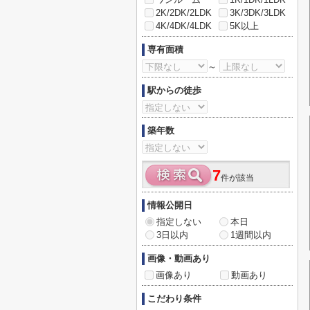
2K/2DK/2LDK
3K/3DK/3LDK
4K/4DK/4LDK
5K以上
専有面積
～
駅からの徒歩
築年数
7
件が該当
情報公開日
指定しない
本日
3日以内
1週間以内
画像・動画あり
画像あり
動画あり
こだわり条件