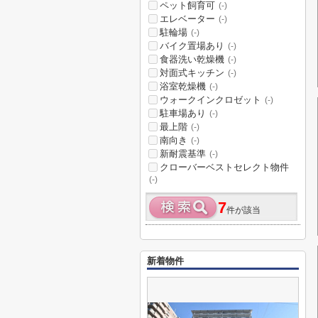
ペット飼育可
(-)
エレベーター
(-)
駐輪場
(-)
バイク置場あり
(-)
食器洗い乾燥機
(-)
対面式キッチン
(-)
浴室乾燥機
(-)
ウォークインクロゼット
(-)
駐車場あり
(-)
最上階
(-)
南向き
(-)
新耐震基準
(-)
クローバーベストセレクト物件
(-)
7
件が該当
新着物件