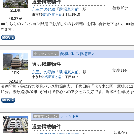
過去掲載物件
徒歩10分
京王井の頭線
「
駒場東大前
」駅
2LDK
東京都
渋谷区
富ヶ谷
２丁目18-10
48.27㎡
■■こちらのマンション限定でお探しの方お気軽にお問い合わせ下さい。■■
きます。
菱和パレス駒場東大
中古マンション
過去掲載物件
徒歩11分
京王井の頭線
「
駒場東大前
」駅
1DK
東京都
渋谷区
富ヶ谷
２丁目18-7
32.02㎡
渋谷区富ヶ谷に佇む菱和パレス駒場東大。千代田線「代々木公園」駅徒歩1
11分。複数路線の利用が可能で都心へのアクセス良好です。近隣の住環境は住.
フラットA
中古マンション
過去掲載物件
徒歩9分