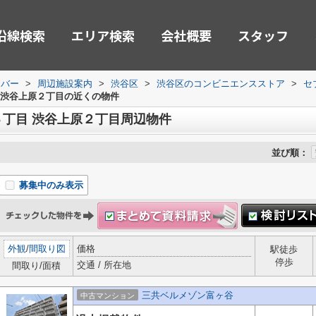
沿線検索
エリア検索
会社概要
スタッフ
ーバー
>
周辺施設案内
>
渋谷区
>
渋谷区のコンビニエンスストア
>
セ
 渋谷上原２丁目の近くの物件
丁目 渋谷上原２丁目周辺物件
並び順：
募集中のみ表示
外観
/
間取り図
価格
駅徒歩
停歩
交通 / 所在地
間取り/面積
三共ベルメゾン富ヶ谷
中古マンション