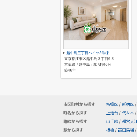
越中島三丁目ハイツ3号棟
東京都江東区越中島３丁目6-3
京葉線「越中島」駅 徒歩6分
築46年
市区町村から探す
板橋区
/
新宿区
/
町名から探す
上池台
/
代々木
/
路線から探す
山手線
/
都営大
駅から探す
板橋
/
高田馬場
/