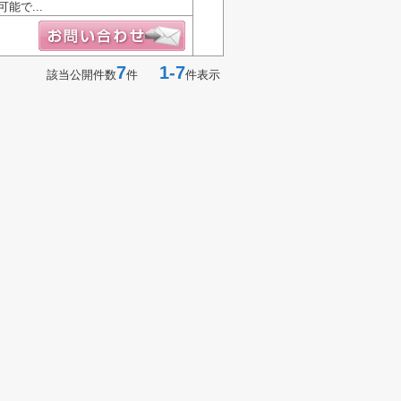
で...
7
1-7
該当公開件数
件
件表示