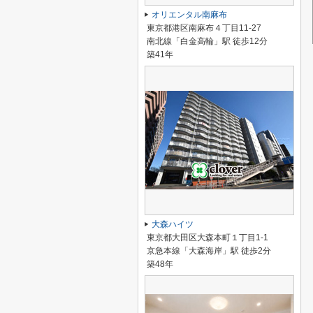
オリエンタル南麻布
東京都港区南麻布４丁目11-27
南北線「白金高輪」駅 徒歩12分
築41年
大森ハイツ
東京都大田区大森本町１丁目1-1
京急本線「大森海岸」駅 徒歩2分
築48年