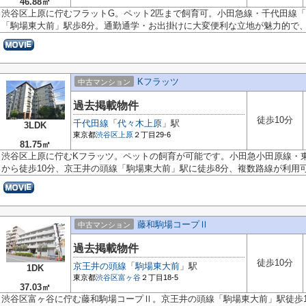
46.88㎡
渋谷区上原に佇むフラットG。ペット2匹まで飼育可。小田急線・千代田線「
「駒場東大前」駅歩8分。通勤通学・お出掛けに大変便利な立地が魅力的で、渋
Kフラッツ
中古マンション
過去掲載物件
徒歩10分
千代田線
「
代々木上原
」駅
3LDK
東京都
渋谷区
上原
２丁目29-6
81.75㎡
渋谷区上原に佇むKフラッツ。ペットの飼育が可能です。小田急小田原線・
から徒歩10分、京王井の頭線「駒場東大前」駅に徒歩8分、複数路線が利用可.
藤和駒場コープⅡ
中古マンション
過去掲載物件
徒歩10分
京王井の頭線
「
駒場東大前
」駅
1DK
東京都
渋谷区
富ヶ谷
２丁目18-5
37.03㎡
渋谷区富ヶ谷に佇む藤和駒場コープⅡ。京王井の頭線「駒場東大前」駅徒歩