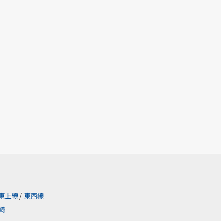
東上線
/
東西線
崎