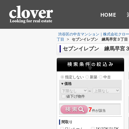
HOME
渋谷区の中古マンション｜株式会社クロ
丁目
>
セブンイレブン 練馬早宮３丁目
セブンイレブン 練馬早宮３
指定しない
新築
中古
▼価格
～
値下げ物件
7
件が該当
間取り
ワンルーム
1K/1DK/1LDK