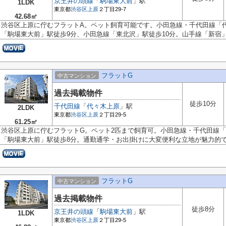
京王井の頭線
「
駒場東大前
」駅
1LDK
東京都
渋谷区
上原
２丁目29-7
42.68㎡
渋谷区上原に佇むフラットA。ペット飼育可能です。小田急線・千代田線「代
「駒場東大前」駅徒歩9分、小田急線「東北沢」駅徒歩10分。山手線「新宿」駅
フラットG
中古マンション
過去掲載物件
徒歩10分
千代田線
「
代々木上原
」駅
2LDK
東京都
渋谷区
上原
２丁目29-5
61.25㎡
渋谷区上原に佇むフラットG。ペット2匹まで飼育可。小田急線・千代田線「
「駒場東大前」駅徒歩8分。通勤通学・お出掛けに大変便利な立地が魅力的で、
フラットG
中古マンション
過去掲載物件
徒歩8分
京王井の頭線
「
駒場東大前
」駅
1LDK
東京都
渋谷区
上原
２丁目29-5