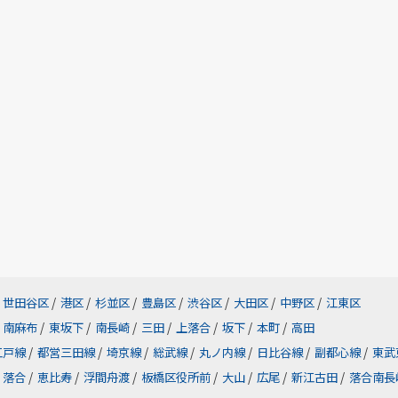
世田谷区
/
港区
/
杉並区
/
豊島区
/
渋谷区
/
大田区
/
中野区
/
江東区
南麻布
/
東坂下
/
南長崎
/
三田
/
上落合
/
坂下
/
本町
/
高田
江戸線
/
都営三田線
/
埼京線
/
総武線
/
丸ノ内線
/
日比谷線
/
副都心線
/
東武
落合
/
恵比寿
/
浮間舟渡
/
板橋区役所前
/
大山
/
広尾
/
新江古田
/
落合南長