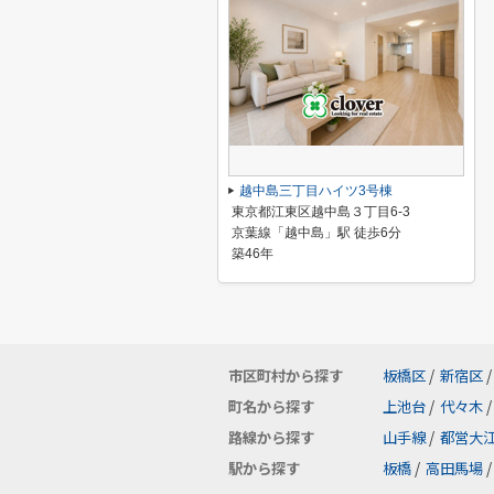
越中島三丁目ハイツ3号棟
東京都江東区越中島３丁目6-3
京葉線「越中島」駅 徒歩6分
築46年
市区町村から探す
板橋区
/
新宿区
/
町名から探す
上池台
/
代々木
/
路線から探す
山手線
/
都営大
駅から探す
板橋
/
高田馬場
/