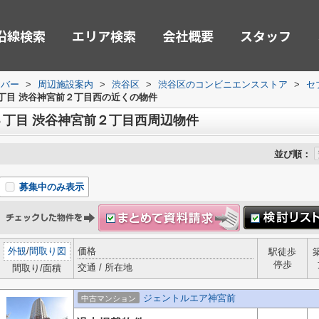
沿線検索
エリア検索
会社概要
スタッフ
ーバー
>
周辺施設案内
>
渋谷区
>
渋谷区のコンビニエンスストア
>
セ
丁目 渋谷神宮前２丁目西の近くの物件
丁目 渋谷神宮前２丁目西周辺物件
並び順：
募集中のみ表示
外観
/
間取り図
価格
駅徒歩
停歩
交通 / 所在地
間取り/面積
ジェントルエア神宮前
中古マンション