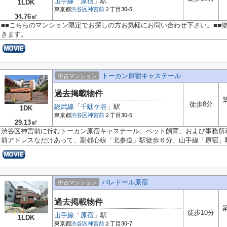
山手線
「
原宿
」駅
1LDK
東京都
渋谷区
神宮前
２丁目30-5
34.76㎡
■■こちらのマンション限定でお探しの方お気軽にお問い合わせ下さい。■■
きます。
トーカン原宿キャステール
中古マンション
過去掲載物件
徒歩8分
総武線
「
千駄ケ谷
」駅
1DK
東京都
渋谷区
神宮前
２丁目30-5
29.13㎡
渋谷区神宮前に佇むトーカン原宿キャステール。ペット飼育、および事務所
前アドレスなだけあって、副都心線「北参道」駅徒歩６分、山手線「原宿」駅1
パレドール原宿
中古マンション
過去掲載物件
徒歩10分
山手線
「
原宿
」駅
1LDK
東京都
渋谷区
神宮前
２丁目30-7