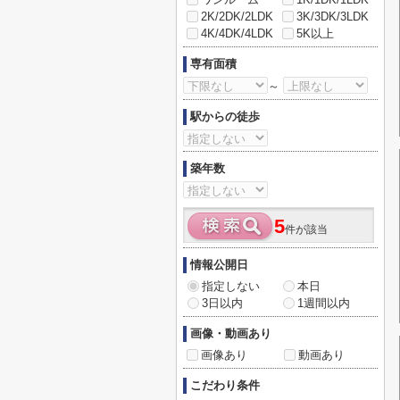
2K/2DK/2LDK
3K/3DK/3LDK
4K/4DK/4LDK
5K以上
専有面積
～
駅からの徒歩
築年数
5
件が該当
情報公開日
指定しない
本日
3日以内
1週間以内
画像・動画あり
画像あり
動画あり
こだわり条件