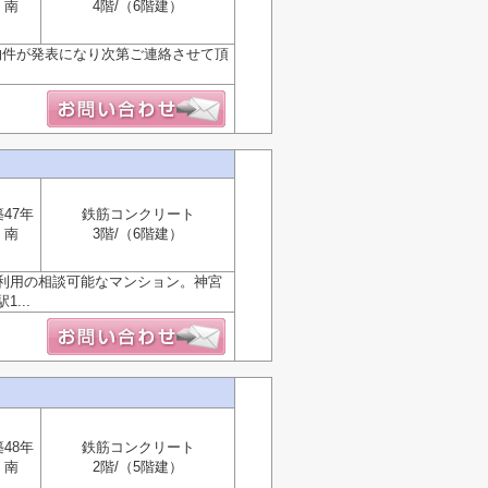
南
4階/（6階建）
物件が発表になり次第ご連絡させて頂
築47年
鉄筋コンクリート
南
3階/（6階建）
利用の相談可能なマンション。神宮
...
築48年
鉄筋コンクリート
南
2階/（5階建）