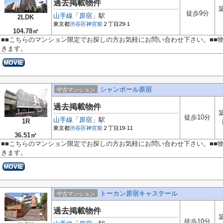
過去掲載物件
徒歩9分
山手線
「
原宿
」駅
2LDK
東京都
渋谷区
神宮前
２丁目29-1
104.78㎡
■■こちらのマンション限定でお探しの方お気軽にお問い合わせ下さい。■■
きます。
シャンボール原宿
中古マンション
過去掲載物件
徒歩10分
山手線
「
原宿
」駅
1R
東京都
渋谷区
神宮前
２丁目19-11
36.51㎡
■■こちらのマンション限定でお探しの方お気軽にお問い合わせ下さい。■■
きます。
トーカン原宿キャステール
中古マンション
過去掲載物件
徒歩10分