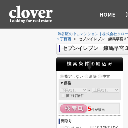
HOME
渋谷区の中古マンション｜株式会社クロ
２丁目西
>
セブンイレブン 練馬早宮３
セブンイレブン 練馬早宮３
指定しない
新築
中古
▼価格
～
値下げ物件
5
件が該当
間取り
ワンルーム
1K/1DK/1LDK