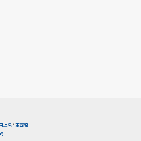
東上線
/
東西線
崎