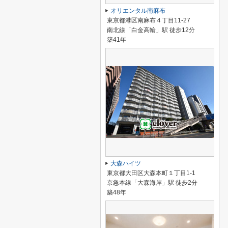
オリエンタル南麻布
東京都港区南麻布４丁目11-27
南北線「白金高輪」駅 徒歩12分
築41年
大森ハイツ
東京都大田区大森本町１丁目1-1
京急本線「大森海岸」駅 徒歩2分
築48年