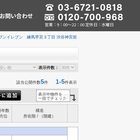
お問い合わせ
営業：9：00～22：00 定休日：水曜日
ブンイレブン 練馬早宮３丁目 渋谷神宮前
表示件数：
5
1-5
該当公開件数
件
件表示
表示中物件を
一括でチェック
築年数
構造
方位
所在階 / （階建）