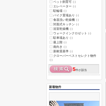
ペット飼育可
(-)
エレベーター
(-)
駐輪場
(-)
バイク置場あり
(-)
食器洗い乾燥機
(-)
対面式キッチン
(-)
浴室乾燥機
(-)
ウォークインクロゼット
(-)
駐車場あり
(-)
最上階
(-)
南向き
(-)
新耐震基準
(-)
クローバーベストセレクト物件
(-)
5
件が該当
新着物件