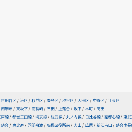
世田谷区
/
港区
/
杉並区
/
豊島区
/
渋谷区
/
大田区
/
中野区
/
江東区
南麻布
/
東坂下
/
南長崎
/
三田
/
上落合
/
坂下
/
本町
/
高田
江戸線
/
都営三田線
/
埼京線
/
総武線
/
丸ノ内線
/
日比谷線
/
副都心線
/
東武
落合
/
恵比寿
/
浮間舟渡
/
板橋区役所前
/
大山
/
広尾
/
新江古田
/
落合南長