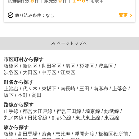
5
0
1～5
該当物件数
件
販売数
件
件を表示
変更
絞り込み条件：
なし
ページトップへ
市区町村から探す
板橋区
/
新宿区
/
世田谷区
/
港区
/
杉並区
/
豊島区
/
渋谷区
/
大田区
/
中野区
/
江東区
町名から探す
上池台
/
代々木
/
東坂下
/
南長崎
/
三田
/
南麻布
/
上落合
/
坂下
/
本町
/
高田
路線から探す
山手線
/
都営大江戸線
/
都営三田線
/
埼京線
/
総武線
/
丸ノ内線
/
日比谷線
/
副都心線
/
東武東上線
/
東西線
駅から探す
板橋
/
高田馬場
/
落合
/
恵比寿
/
浮間舟渡
/
板橋区役所前
/