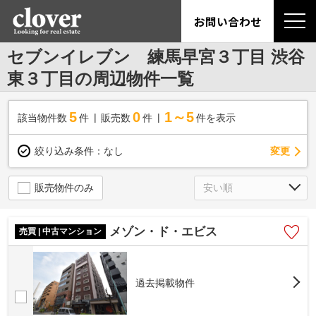
お問い合わせ
セブンイレブン 練馬早宮３丁目 渋谷
東３丁目の周辺物件一覧
5
0
1～5
該当物件数
件
販売数
件
件を表示
変更
絞り込み条件：
なし
販売物件のみ
メゾン・ド・エビス
売買 | 中古マンション
過去掲載物件