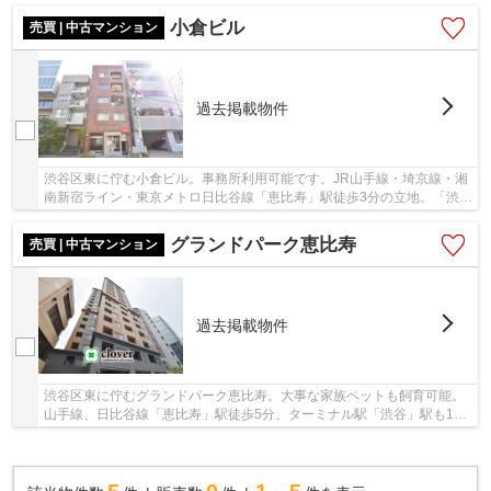
小倉ビル
売買 | 中古マンション
過去掲載物件
渋谷区東に佇む小倉ビル。事務所利用可能です。JR山手線・埼京線・湘
南新宿ライン・東京メトロ日比谷線「恵比寿」駅徒歩3分の立地。「渋
谷」駅も徒歩10分で利用可能です。1975年4月築...
グランドパーク恵比寿
売買 | 中古マンション
過去掲載物件
渋谷区東に佇むグランドパーク恵比寿。大事な家族ペットも飼育可能。
山手線、日比谷線「恵比寿」駅徒歩5分、ターミナル駅「渋谷」駅も12
分、東急東横線「代官山」駅12分も利用可能。20...