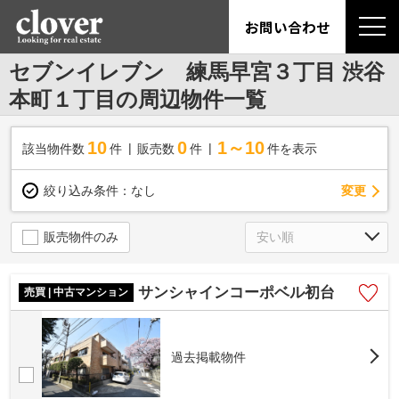
お問い合わせ
セブンイレブン 練馬早宮３丁目 渋谷
本町１丁目の周辺物件一覧
10
0
1～10
該当物件数
件
販売数
件
件を表示
変更
絞り込み条件：
なし
販売物件のみ
サンシャインコーポベル初台
売買 | 中古マンション
過去掲載物件