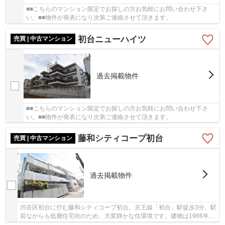
■■こちらのマンション限定でお探しの方お気軽にお問い合わせ下さ
い。■■物件が発表になり次第ご連絡させて頂きます。
初台ニューハイツ
売買 | 中古マンション
過去掲載物件
■■こちらのマンション限定でお探しの方お気軽にお問い合わせ下さ
い。■■物件が発表になり次第ご連絡させて頂きます。
藤和シティコープ初台
売買 | 中古マンション
過去掲載物件
渋谷区初台に佇む藤和シティコープ初台。京王線「初台」駅徒歩3分。駅
前ながらも低層住宅街のため、大変静かな住環境です。建物は1986年に
五洋建設によって施工された、RC造4階建て、...