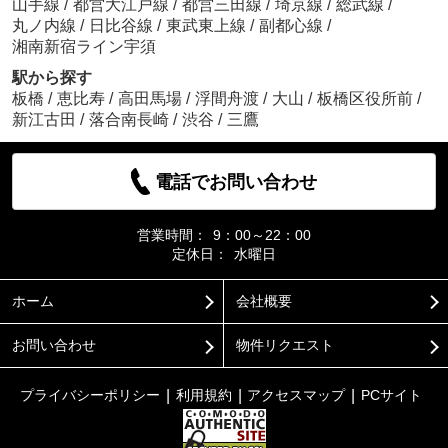
山手線
/
都営大江戸線
/
都営三田線
/
埼京線
/
総武線
/
丸ノ内線
/
日比谷線
/
東武東上線
/
副都心線
/
湘南新宿ライン宇須
駅から探す
板橋
/
恵比寿
/
高田馬場
/
浮間舟渡
/
大山
/
板橋区役所前
/
新江古田
/
落合南長崎
/
渋谷
/
三鷹
電話でお問い合わせ
営業時間：
9：00～22：00
定休日：
水曜日
ホーム
会社概要
お問い合わせ
物件リクエスト
プライバシーポリシー
利用規約
アクセスマップ
PCサイト