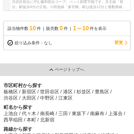
渋谷区初台に佇む藤和初台コープ。ペット飼育可能です。京王線「初
台」駅徒歩4分の立地。小田急線「参宮橋」駅は徒歩12分と複数路線が
利用可能です。幹線道路からは奥まった立地で、緑...
10
0
1～10
該当物件数
件
販売数
件
件を表示
変更
絞り込み条件：
なし
ページトップへ
市区町村から探す
板橋区
/
新宿区
/
世田谷区
/
港区
/
杉並区
/
豊島区
/
渋谷区
/
大田区
/
中野区
/
江東区
町名から探す
上池台
/
代々木
/
南長崎
/
三田
/
東坂下
/
南麻布
/
上落合
/
西早稲田
/
本町
/
北新宿
路線から探す