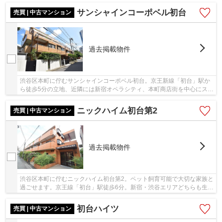
サンシャインコーポベル初台
売買 | 中古マンション
過去掲載物件
渋谷区本町に佇むサンシャインコーポベル初台。京王新線「初台」駅か
ら徒歩5分の立地、近隣には新宿オペラシティ、本町商店街を中心にスー
パーや薬局、コンビニ等があり利便性良好。敷...
ニックハイム初台第2
売買 | 中古マンション
過去掲載物件
渋谷区本町に佇むニックハイム初台第2。ペット飼育可能で大切な家族と
過ごせます。京王線「初台」駅徒歩6分。新宿・渋谷エリアどちらも生活
圏で、大変便利な立地です。閑静な住宅街に...
初台ハイツ
売買 | 中古マンション