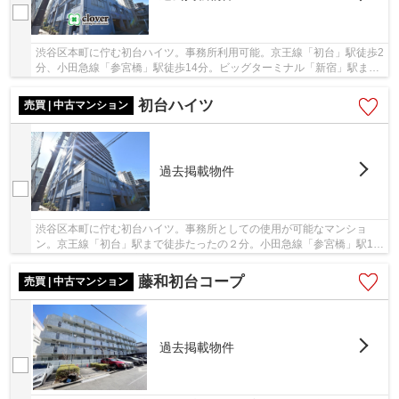
渋谷区本町に佇む初台ハイツ。事務所利用可能。京王線「初台」駅徒歩2
分、小田急線「参宮橋」駅徒歩14分。ビッグターミナル「新宿」駅まで
「初台」駅から1駅、乗車時間2分でアクセス可...
初台ハイツ
売買 | 中古マンション
過去掲載物件
渋谷区本町に佇む初台ハイツ。事務所としての使用が可能なマンショ
ン。京王線「初台」駅まで徒歩たったの２分。小田急線「参宮橋」駅14
分や大江戸線「西新宿五丁目」駅16分も利用可能...
藤和初台コープ
売買 | 中古マンション
過去掲載物件