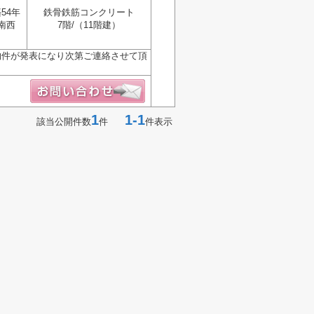
54年
鉄骨鉄筋コンクリート
南西
7階/（11階建）
物件が発表になり次第ご連絡させて頂
1
1-1
該当公開件数
件
件表示