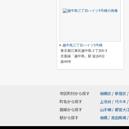
越中島三丁目ハイツ3号棟
東京都江東区越中島３丁目6-3
京葉線「越中島」駅 徒歩6分
築46年
市区町村から探す
板橋区
/
新宿区
/
町名から探す
上池台
/
代々木
/
路線から探す
山手線
/
都営大
駅から探す
板橋
/
高田馬場
/