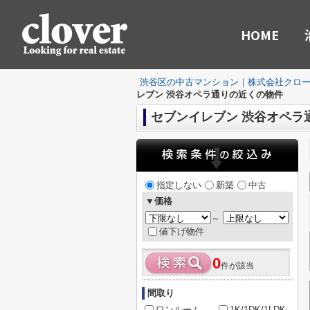
HOME
渋谷区の中古マンション｜株式会社クロ
レブン 渋谷オペラ通りの近くの物件
セブンイレブン 渋谷オペラ
指定しない
新築
中古
▼価格
～
値下げ物件
0
件が該当
間取り
ワンルーム
1K/1DK/1LDK