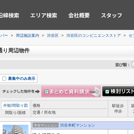
沿線検索
エリア検索
会社概要
スタッフ
ーバー
>
周辺施設案内
>
渋谷区
>
渋谷区のコンビニエンスストア
>
セ
通り周辺物件
並び順：
募集中のみ表示
外観
/
間取り図
価格
駅徒歩
停歩
交通 / 所在地
間取り/面積
渋谷本町マンション
中古マンション