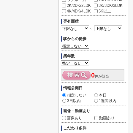
2K/2DK/2LDK
3K/3DK/3LDK
4K/4DK/4LDK
5K以上
専有面積
～
駅からの徒歩
築年数
0
件が該当
情報公開日
指定しない
本日
3日以内
1週間以内
画像・動画あり
画像あり
動画あり
こだわり条件