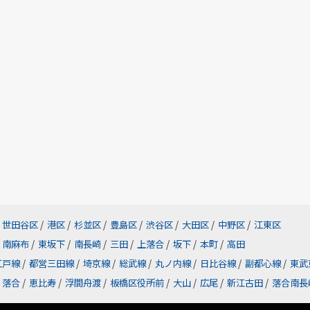
世田谷区
/
港区
/
杉並区
/
豊島区
/
渋谷区
/
大田区
/
中野区
/
江東区
南麻布
/
東坂下
/
南長崎
/
三田
/
上落合
/
坂下
/
本町
/
高田
江戸線
/
都営三田線
/
埼京線
/
総武線
/
丸ノ内線
/
日比谷線
/
副都心線
/
東武
落合
/
恵比寿
/
浮間舟渡
/
板橋区役所前
/
大山
/
広尾
/
新江古田
/
落合南長