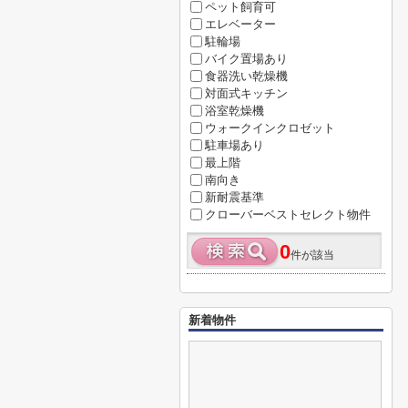
ペット飼育可
エレベーター
駐輪場
バイク置場あり
食器洗い乾燥機
対面式キッチン
浴室乾燥機
ウォークインクロゼット
駐車場あり
最上階
南向き
新耐震基準
クローバーベストセレクト物件
0
件が該当
新着物件