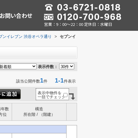
お問い合わせ
営業：9：00～22：00 定休日：水曜日
ブンイレブン 渋谷オペラ通り
>
セブンイ
表示件数：
1
1-1
該当公開件数
件
件表示
表示中物件を
一括でチェック
築年数
構造
方位
所在階 / （階建）