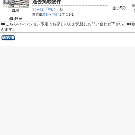
過去掲載物件
築
徒歩5分
京王線
「
初台
」駅
2DK
東京都
渋谷区
本町
２丁目3-1
40.45㎡
■■こちらのマンション限定でお探しの方お気軽にお問い合わせ下さい。■■
きます。