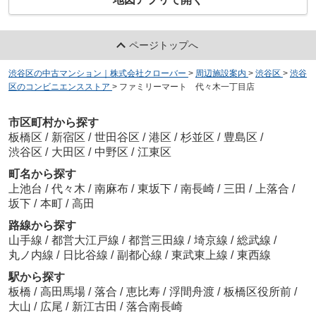
ページトップへ
渋谷区の中古マンション｜株式会社クローバー
>
周辺施設案内
>
渋谷区
>
渋谷
区のコンビニエンスストア
>
ファミリーマート 代々木一丁目店
市区町村から探す
板橋区
/
新宿区
/
世田谷区
/
港区
/
杉並区
/
豊島区
/
渋谷区
/
大田区
/
中野区
/
江東区
町名から探す
上池台
/
代々木
/
南麻布
/
東坂下
/
南長崎
/
三田
/
上落合
/
坂下
/
本町
/
高田
路線から探す
山手線
/
都営大江戸線
/
都営三田線
/
埼京線
/
総武線
/
丸ノ内線
/
日比谷線
/
副都心線
/
東武東上線
/
東西線
駅から探す
板橋
/
高田馬場
/
落合
/
恵比寿
/
浮間舟渡
/
板橋区役所前
/
大山
/
広尾
/
新江古田
/
落合南長崎