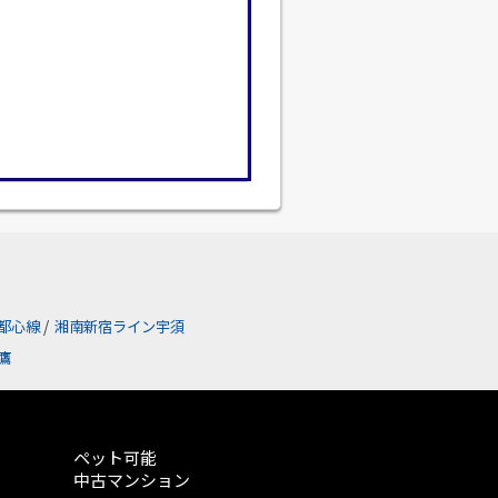
都心線
/
湘南新宿ライン宇須
鷹
ペット可能
中古マンション