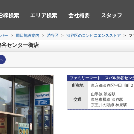
沿線検索
エリア検索
会社概要
スタッフ
ーバー
>
周辺施設案内
>
渋谷区
>
渋谷区のコンビニエンスストア
>
フ
渋谷センター街店
へ
ファミリーマート スバル渋谷セン
所在地
東京都渋谷区宇田川町２
山手線 渋谷駅
交通
東急東横線 渋谷駅
京王井の頭線 神泉駅