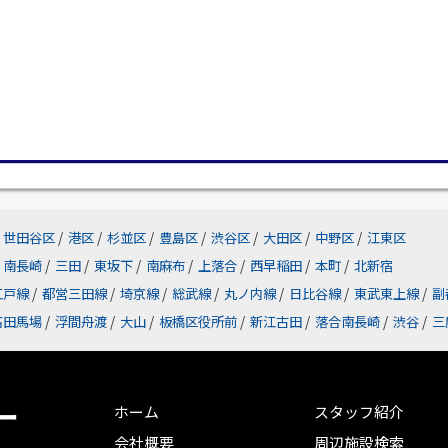
世田谷区
/
港区
/
杉並区
/
豊島区
/
渋谷区
/
大田区
/
中野区
/
江東区
南長崎
/
三田
/
東坂下
/
南麻布
/
上落合
/
西早稲田
/
本町
/
北新宿
江戸線
/
都営三田線
/
埼京線
/
総武線
/
丸ノ内線
/
日比谷線
/
東武東上線
/
副
高田馬場
/
浮間舟渡
/
大山
/
板橋区役所前
/
新江古田
/
落合南長崎
/
渋谷
/
三
ー
ホーム
スタッフ紹介
会社概要
周辺施設検索