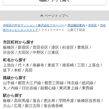
ページトップへ
渋谷区の中古マンション｜株式会社クローバー
>
周辺施設案内
>
渋谷区
>
渋谷
区のコンビニエンスストア
>
ファミリーマート 上原三丁目店
市区町村から探す
板橋区
/
新宿区
/
世田谷区
/
港区
/
杉並区
/
豊島区
/
渋谷区
/
大田区
/
中野区
/
江東区
町名から探す
上池台
/
代々木
/
南麻布
/
東坂下
/
南長崎
/
三田
/
上落合
/
坂下
/
本町
/
高田
路線から探す
山手線
/
都営大江戸線
/
都営三田線
/
埼京線
/
総武線
/
丸ノ内線
/
日比谷線
/
副都心線
/
東武東上線
/
東西線
駅から探す
板橋
/
高田馬場
/
落合
/
恵比寿
/
浮間舟渡
/
板橋区役所前
/
大山
/
広尾
/
新江古田
/
落合南長崎