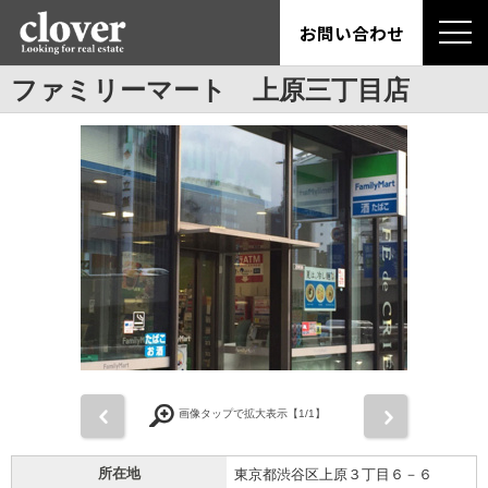
お問い合わせ
ファミリーマート 上原三丁目店
前
次
画像タップで拡大表示【
1
/1】
所在地
東京都渋谷区上原３丁目６－６