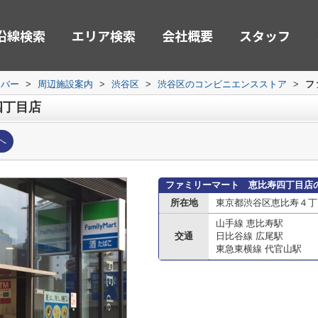
沿線検索
エリア検索
会社概要
スタッフ
ーバー
>
周辺施設案内
>
渋谷区
>
渋谷区のコンビニエンスストア
>
フ
四丁目店
へ
ファミリーマート 恵比寿四丁目店
所在地
東京都渋谷区恵比寿４丁
山手線 恵比寿駅
交通
日比谷線 広尾駅
東急東横線 代官山駅