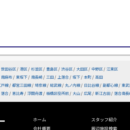
世田谷区
/
港区
/
杉並区
/
豊島区
/
渋谷区
/
大田区
/
中野区
/
江東区
南麻布
/
東坂下
/
南長崎
/
三田
/
上落合
/
坂下
/
本町
/
高田
江戸線
/
都営三田線
/
埼京線
/
総武線
/
丸ノ内線
/
日比谷線
/
副都心線
/
東武
落合
/
恵比寿
/
浮間舟渡
/
板橋区役所前
/
大山
/
広尾
/
新江古田
/
落合南長
ー
ホーム
スタッフ紹介
会社概要
周辺施設検索