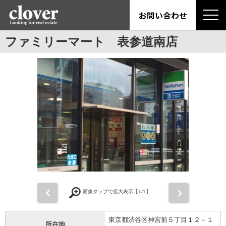
お問い合わせ
ファミリーマート 表参道南店
前
次
画像タップで拡大表示【
1
/1】
東京都渋谷区神宮前５丁目１２－１
所在地