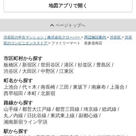
地図アプリで開く
ページトップへ
渋谷区の中古マンション｜株式会社クローバー
>
周辺施設案内
>
渋谷区
>
渋谷
区のコンビニエンスストア
>
ファミリーマート 表参道南店
市区町村から探す
板橋区
/
新宿区
/
世田谷区
/
港区
/
杉並区
/
豊島区
/
渋谷区
/
大田区
/
中野区
/
江東区
町名から探す
上池台
/
代々木
/
南長崎
/
三田
/
東坂下
/
南麻布
/
上落合
/
西早稲田
/
本町
/
北新宿
路線から探す
山手線
/
都営大江戸線
/
都営三田線
/
埼京線
/
総武線
/
丸ノ内線
/
日比谷線
/
東武東上線
/
副都心線
/
湘南新宿ライン宇須
駅から探す