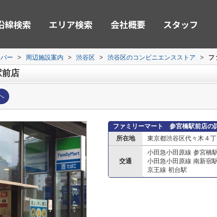
沿線検索
エリア検索
会社概要
スタッフ
ーバー
>
周辺施設案内
>
渋谷区
>
渋谷区のコンビニエンスストア
>
フ
駅前店
へ
ファミリーマート 参宮橋駅前店の
所在地
東京都渋谷区代々木４丁
小田急小田原線 参宮橋
交通
小田急小田原線 南新宿
京王線 初台駅