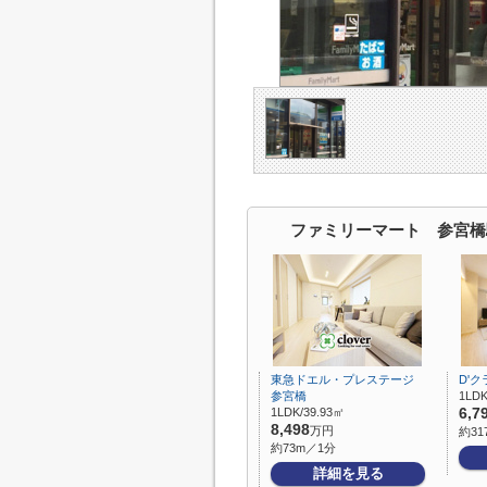
ファミリーマート 参宮橋
東急ドエル・プレステージ
D'
参宮橋
1LDK
1LDK/39.93㎡
6,7
8,498
万円
約31
約73m／1分
詳細を見る