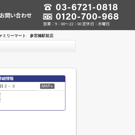
お問い合わせ
営業：9：00～22：00 定休日：水曜日
ァミリーマート 参宮橋駅前店
詳細情報
目２－３
MAP
▼
駅
駅