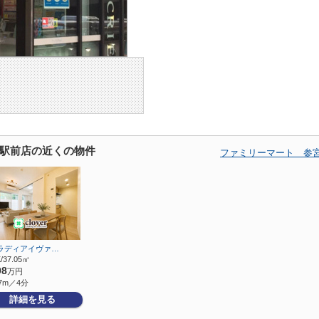
駅前店の近くの物件
ファミリーマート 参
クラディアイヴァ…
/37.05㎡
98
万円
7m／4分
詳細を見る