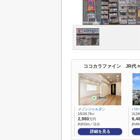
ココカラファイン JR代
メゾンジャルダン
バロ
1R/28.78㎡
2LDK
2,980
6,4
万円
約810m／11分
約49
詳細を見る