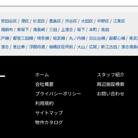
世田谷区
/
港区
/
杉並区
/
豊島区
/
渋谷区
/
大田区
/
中野区
/
江東区
南麻布
/
東坂下
/
南長崎
/
三田
/
上落合
/
坂下
/
本町
/
高田
江戸線
/
都営三田線
/
埼京線
/
総武線
/
丸ノ内線
/
日比谷線
/
副都心線
/
東武
落合
/
恵比寿
/
浮間舟渡
/
板橋区役所前
/
大山
/
広尾
/
新江古田
/
落合南長
ー
ホーム
スタッフ紹介
会社概要
周辺施設検索
プライバシーポリシー
お問い合わせ
利用規約
サイトマップ
物件カタログ