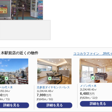
々木駅前店の近くの物件
ココカラファイン JR代
メゾン代々木
ール代々木
北参道ダイヤモンドパレス
2LDK/48.40㎡
/55.04㎡
1LDK/44.48㎡
6,480
万円
80
7,999
万円
万円
約828m／11分
4m／7分
約645m／9分
詳細を見る
詳細を見る
詳細を見る