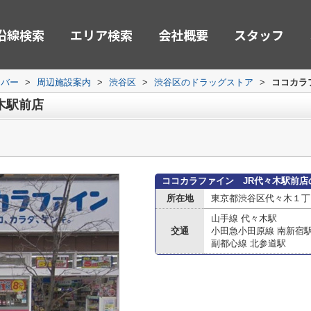
沿線検索
エリア検索
会社概要
スタッフ
ーバー
>
周辺施設案内
>
渋谷区
>
渋谷区のドラッグストア
>
ココカラ
木駅前店
ココカラファイン JR代々木駅前店
所在地
東京都渋谷区代々木１丁
山手線 代々木駅
交通
小田急小田原線 南新宿
副都心線 北参道駅